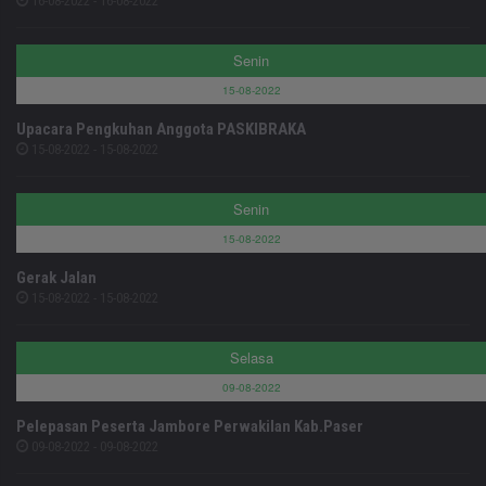
16-08-2022 - 16-08-2022
Senin
15-08-2022
Upacara Pengkuhan Anggota PASKIBRAKA
15-08-2022 - 15-08-2022
Senin
15-08-2022
Gerak Jalan
15-08-2022 - 15-08-2022
Selasa
09-08-2022
Pelepasan Peserta Jambore Perwakilan Kab.Paser
09-08-2022 - 09-08-2022