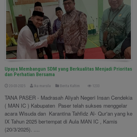
Upaya Membangun SDM yang Berkualitas Menjadi Prioritas
dan Perhatian Bersama
20-03-2025
Ika marsila
Berita Kaltim
1233
TANA PASER - Madrasah Aliyah Negeri Insan Cendekia
( MAN IC ) Kabupaten Paser telah sukses menggelar
acara Wisuda dan Karantina Tahfidz Al- Qur'an yang ke
IX Tahun 2025 bertempat di Aula MAN IC , Kamis
(20/3/2025). ....