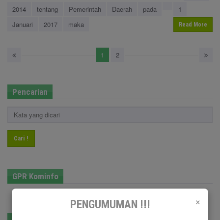
2014
tentang
Pemerintah
Daerah
pada
1
Januari
2017
maka
Read More
1
2
Pencarian
Cari !
GPR Kominfo
×
PENGUMUMAN !!!