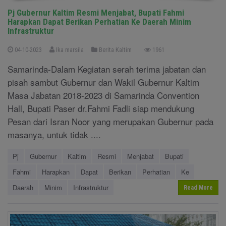
Pj Gubernur Kaltim Resmi Menjabat, Bupati Fahmi
Harapkan Dapat Berikan Perhatian Ke Daerah Minim
Infrastruktur
04-10-2023
Ika marsila
Berita Kaltim
1961
Samarinda-Dalam Kegiatan serah terima jabatan dan
pisah sambut Gubernur dan Wakil Gubernur Kaltim
Masa Jabatan 2018-2023 di Samarinda Convention
Hall, Bupati Paser dr.Fahmi Fadli siap mendukung
Pesan dari Isran Noor yang merupakan Gubernur pada
masanya, untuk tidak ....
Pj
Gubernur
Kaltim
Resmi
Menjabat
Bupati
Fahmi
Harapkan
Dapat
Berikan
Perhatian
Ke
Daerah
Minim
Infrastruktur
Read More