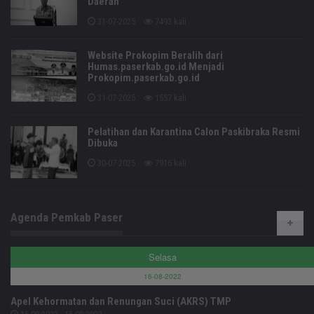
Daerah
31-07-2025
7493 kali
Website Prokopim Beralih dari
Humas.paserkab.go.id Menjadi
Prokopim.paserkab.go.id
31-07-2025
1557 kali
Pelatihan dan Karantina Calon Paskibraka Resmi
Dibuka
30-07-2025
7916 kali
Agenda Pemkab Paser
Selasa
16-08-2022
Apel Kehormatan dan Renungan Suci (AKRS) TMP