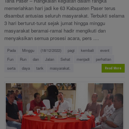
Tana Paser – Rangkaian kegiatan dalam rangka
memeriahkan hari jadi ke 63 Kabupaten Paser terus
disambut antusias seluruh masyarakat. Terbukti selama
3 hari berturut-turut sejak jumat hingga minggu
masyarakat beramai-ramai hadir mengikuti dan
menyaksikan semua prosesi acara, pers ....
Pada
Minggu
(18/12/2022)
pagi
kembali
event
Fun
Run
dan
Jalan
Sehat
menjadi
perhatian
serta
daya
tarik
masyarakat.
Read More