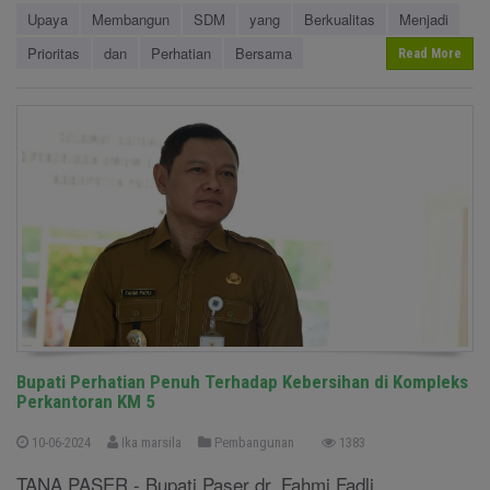
Upaya
Membangun
SDM
yang
Berkualitas
Menjadi
Prioritas
dan
Perhatian
Bersama
Read More
Bupati Perhatian Penuh Terhadap Kebersihan di Kompleks
Perkantoran KM 5
10-06-2024
Ika marsila
Pembangunan
1383
TANA PASER - Bupati Paser dr. Fahmi Fadli