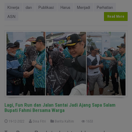
Kinerja
dan
Publikasi
Harus
Menjadi
Perhatian
ASN
Read More
Lagi, Fun Run dan Jalan Santai Jadi Ajang Sapa Salam
Bupati Fahmi Bersama Warga
19-12-2022
Dina Fitri
Berita Kaltim
1653