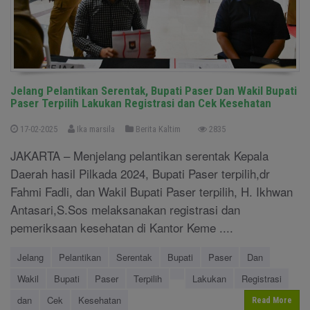
Jelang Pelantikan Serentak, Bupati Paser Dan Wakil Bupati
Paser Terpilih Lakukan Registrasi dan Cek Kesehatan
17-02-2025
Ika marsila
Berita Kaltim
2835
JAKARTA – Menjelang pelantikan serentak Kepala
Daerah hasil Pilkada 2024, Bupati Paser terpilih,dr
Fahmi Fadli, dan Wakil Bupati Paser terpilih, H. Ikhwan
Antasari,S.Sos melaksanakan registrasi dan
pemeriksaan kesehatan di Kantor Keme ....
Jelang
Pelantikan
Serentak
Bupati
Paser
Dan
Wakil
Bupati
Paser
Terpilih
Lakukan
Registrasi
dan
Cek
Kesehatan
Read More