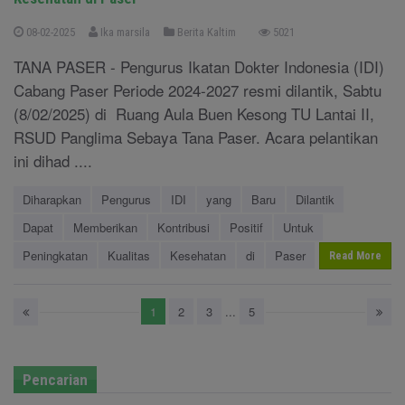
08-02-2025
Ika marsila
Berita Kaltim
5021
TANA PASER - Pengurus Ikatan Dokter Indonesia (IDI)
Cabang Paser Periode 2024-2027 resmi dilantik, Sabtu
(8/02/2025) di Ruang Aula Buen Kesong TU Lantai II,
RSUD Panglima Sebaya Tana Paser. Acara pelantikan
ini dihad ....
Diharapkan
Pengurus
IDI
yang
Baru
Dilantik
Dapat
Memberikan
Kontribusi
Positif
Untuk
Peningkatan
Kualitas
Kesehatan
di
Paser
Read More
1
2
3
...
5
Pencarian