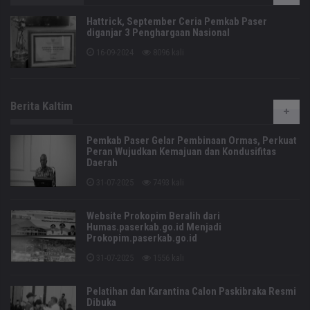
Hattrick, September Ceria Pemkab Paser
diganjar 3 Penghargaan Nasional
16-09-2024
8096 kali
Berita Kaltim
Pemkab Paser Gelar Pembinaan Ormas, Perkuat
Peran Wujudkan Kemajuan dan Kondusifitas
Daerah
31-07-2025
7493 kali
Website Prokopim Beralih dari
Humas.paserkab.go.id Menjadi
Prokopim.paserkab.go.id
31-07-2025
1556 kali
Pelatihan dan Karantina Calon Paskibraka Resmi
Dibuka