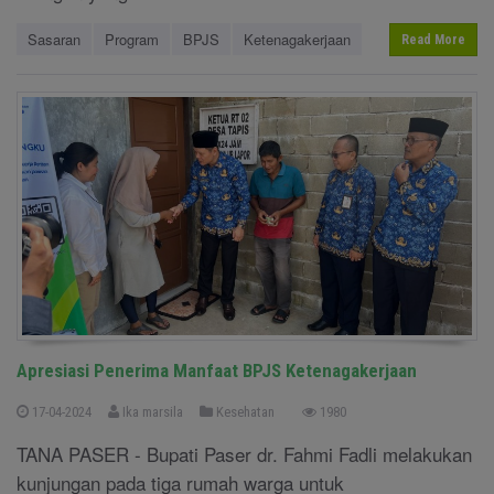
Sasaran
Program
BPJS
Ketenagakerjaan
Read More
Apresiasi Penerima Manfaat BPJS Ketenagakerjaan
17-04-2024
Ika marsila
Kesehatan
1980
TANA PASER - Bupati Paser dr. Fahmi Fadli melakukan
kunjungan pada tiga rumah warga untuk