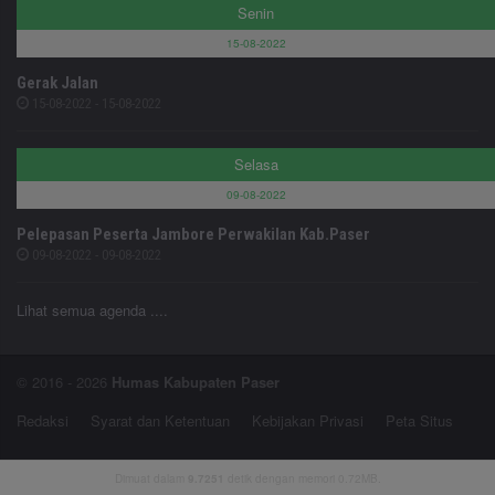
Senin
15-08-2022
Gerak Jalan
15-08-2022 - 15-08-2022
Selasa
09-08-2022
Pelepasan Peserta Jambore Perwakilan Kab.Paser
09-08-2022 - 09-08-2022
Lihat semua agenda ....
© 2016 - 2026
Humas Kabupaten Paser
Redaksi
Syarat dan Ketentuan
Kebijakan Privasi
Peta Situs
Dimuat dalam
9.7251
detik dengan memori 0.72MB.