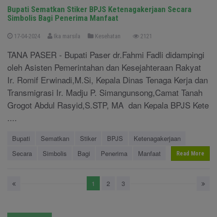
Bupati Sematkan Stiker BPJS Ketenagakerjaan Secara
Simbolis Bagi Penerima Manfaat
17-04-2024
Ika marsila
Kesehatan
2121
TANA PASER - Bupati Paser dr.Fahmi Fadli didampingi
oleh Asisten Pemerintahan dan Kesejahteraan Rakyat
Ir. Romif Erwinadi,M.Si, Kepala Dinas Tenaga Kerja dan
Transmigrasi Ir. Madju P. Simangunsong,Camat Tanah
Grogot Abdul Rasyid,S.STP, MA dan Kepala BPJS Kete
....
Bupati
Sematkan
Stiker
BPJS
Ketenagakerjaan
Secara
Simbolis
Bagi
Penerima
Manfaat
Read More
1
2
3