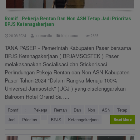
Romif : Pekerja Rentan Dan Non ASN Tetap Jadi Prioritas
BPJS Ketenagakerjaan
20-08-2024
Ika marsila
Kerjasama
2625
TANA PASER - Pemerintah Kabupaten Paser bersama
BPJS Ketenagakerjaan ( BPJAMSOSTEK ) Paser
melakasanakan Sosialisasi dan Stickerisasi
Perlindungan Pekeja Rentan dan Non ASN Kabupaten
Paser Tahun 2024 "Dalam Rangka Menuju 100%
Universal Jamsostek" (UCJ ) yang diselenggarakan
Balroom Hotel Grand Sa ....
Romif
:
Pekerja
Rentan
Dan
Non
ASN
Tetap
Jadi
Prioritas
BPJS
Ketenagakerjaan
Read More