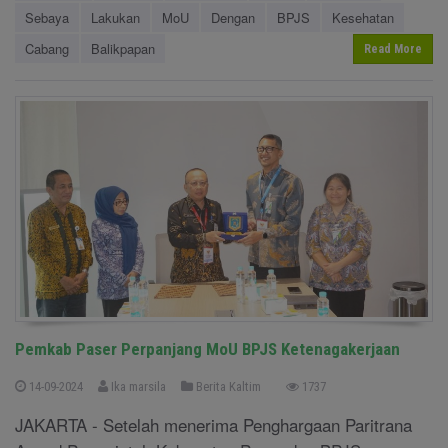
Sebaya
Lakukan
MoU
Dengan
BPJS
Kesehatan
Cabang
Balikpapan
Read More
Pemkab Paser Perpanjang MoU BPJS Ketenagakerjaan
14-09-2024
Ika marsila
Berita Kaltim
1737
JAKARTA - Setelah menerima Penghargaan Paritrana