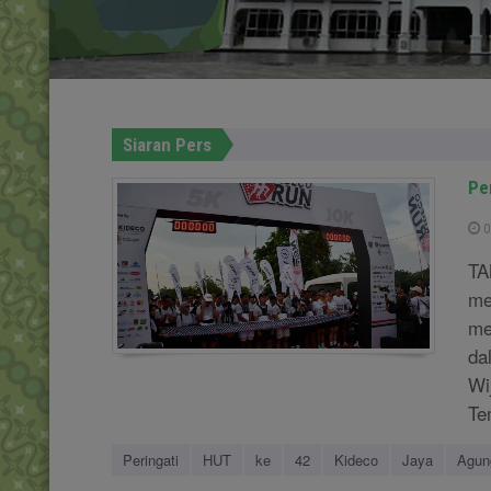
Siaran Pers
Pe
0
TA
me
me
da
Wi
Te
Peringati
HUT
ke
42
Kideco
Jaya
Agun