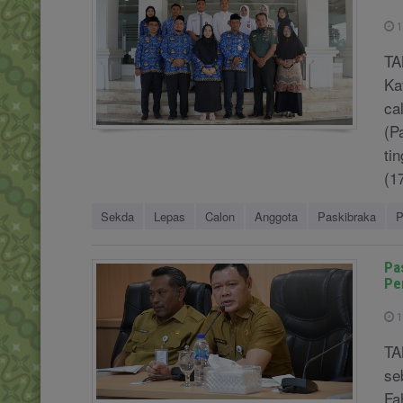
1
TA
Ka
ca
(P
ti
(17
Sekda
Lepas
Calon
Anggota
Paskibraka
P
Pa
Pe
1
TA
se
Fa