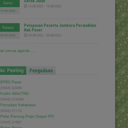
Gerak Jalan
Senin
15-08-2022 - 15-08-2022
15-08-2022
Pelepasan Peserta Jambore Perwakilan
Selasa
Kab.Paser
09-08-2022
09-08-2022 - 09-08-2022
hat semua agenda ....
No. Penting
Pengadaan
BPBD Paser
(0543) 22469
Kodim 0904/TNG
(0543) 210006
Pemadam Kebakaran
(0543) 21113
Polisi Pamong Praja (Satpol PP)
(0543) 21687
Polres Paser