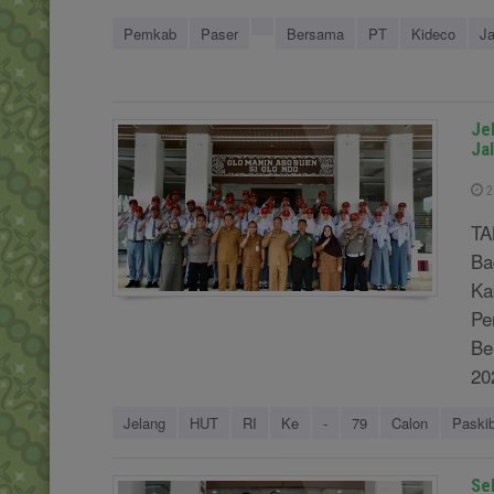
Pemkab
Paser
Bersama
PT
Kideco
J
Je
Jal
2
TA
Ba
Ka
Pe
Be
20
Jelang
HUT
RI
Ke
-
79
Calon
Paski
Se