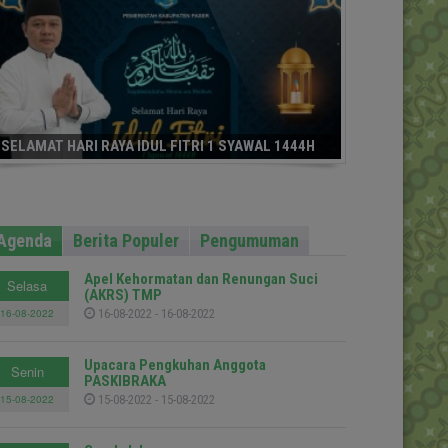
SELAMAT HARI RAYA IDUL FITRI 1 SYAWAL 1444H
Agenda
Berita Populer
Pengumuman
Apel Kehormatan dan Renungan Suci
Selasa
(AKRS) TMP
16-08-2022
16-08-2022 - 16-08-2022
Upacara Pengkuhan Anggota
Senin
PASKIBRAKA
15-08-2022
15-08-2022 - 15-08-2022