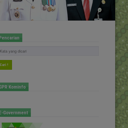
Pencarian
Cari !
GPR Kominfo
E-Government