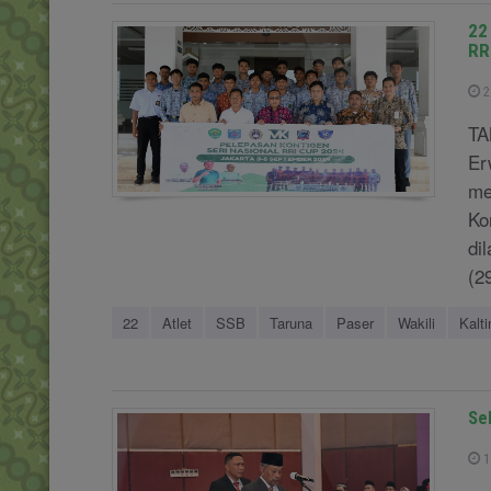
22
RR
2
TA
Er
me
Ko
di
(29
22
Atlet
SSB
Taruna
Paser
Wakili
Kalt
Se
1