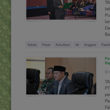
TA
la
Pu
la
Da
Ba
Sekda
Paser
Kukuhkan
36
Anggota
Paski
Pe
Ra
0
TA
PT
pe
Pa
Fa