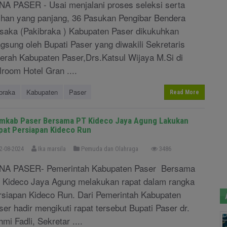
NA PASER - Usai menjalani proses seleksi serta
tihan yang panjang, 36 Pasukan Pengibar Bendera
saka (Pakibraka ) Kabupaten Paser dikukuhkan
ngsung oleh Bupati Paser yang diwakili Sekretaris
erah Kabupaten Paser,Drs.Katsul Wijaya M.Si di
lroom Hotel Gran ....
braka
Kabupaten
Paser
Read More
mkab Paser Bersama PT Kideco Jaya Agung Lakukan
pat Persiapan Kideco Run
2-08-2024
Ika marsila
Pemuda dan Olahraga
3486
NA PASER- Pemerintah Kabupaten Paser Bersama
 Kideco Jaya Agung melakukan rapat dalam rangka
rsiapan Kideco Run. Dari Pemerintah Kabupaten
ser hadir mengikuti rapat tersebut Bupati Paser dr.
hmi Fadli, Sekretar ....