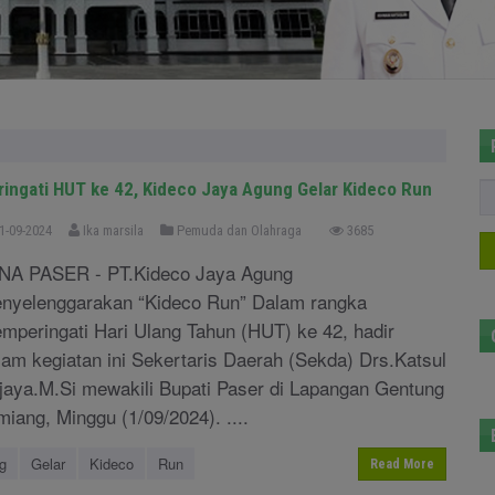
ringati HUT ke 42, Kideco Jaya Agung Gelar Kideco Run
1-09-2024
Ika marsila
Pemuda dan Olahraga
3685
NA PASER - PT.Kideco Jaya Agung
nyelenggarakan “Kideco Run” Dalam rangka
mperingati Hari Ulang Tahun (HUT) ke 42, hadir
lam kegiatan ini Sekertaris Daerah (Sekda) Drs.Katsul
jaya.M.Si mewakili Bupati Paser di Lapangan Gentung
miang, Minggu (1/09/2024). ....
g
Gelar
Kideco
Run
Read More