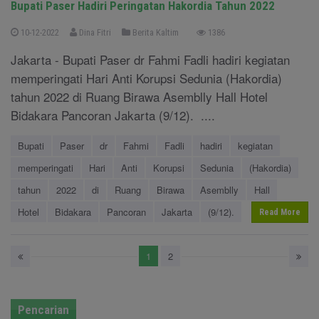
Bupati Paser Hadiri Peringatan Hakordia Tahun 2022
10-12-2022
Dina Fitri
Berita Kaltim
1386
Jakarta - Bupati Paser dr Fahmi Fadli hadiri kegiatan
memperingati Hari Anti Korupsi Sedunia (Hakordia)
tahun 2022 di Ruang Birawa Asemblly Hall Hotel
Bidakara Pancoran Jakarta (9/12). ....
Bupati
Paser
dr
Fahmi
Fadli
hadiri
kegiatan
memperingati
Hari
Anti
Korupsi
Sedunia
(Hakordia)
tahun
2022
di
Ruang
Birawa
Asemblly
Hall
Hotel
Bidakara
Pancoran
Jakarta
(9/12).
Read More
1
2
Pencarian