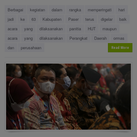
Berbagai
kegiatan
dalam
rangka
memperingati
hari
jadi
ke
63
Kabupaten
Paser
terus
digelar
baik
acara
yang
dilaksanakan
panitia
HUT
maupun
acara
yang
dilaksanakan
Perangkat
Daerah
ormas
dan
perusahaan
Read More