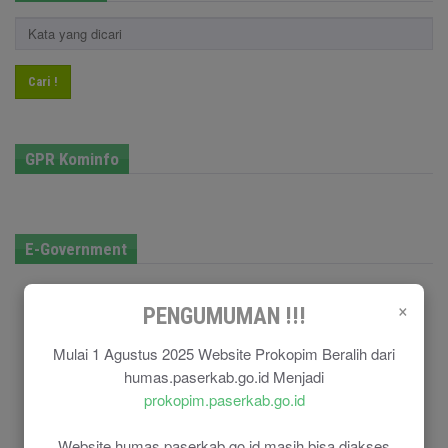
Cari !
GPR Kominfo
E-Government
×
PENGUMUMAN !!!
Mulai 1 Agustus 2025 Website Prokopim Beralih dari
humas.paserkab.go.id Menjadi
prokopim.paserkab.go.id
Website humas.paserkab.go.id masih bisa diakses