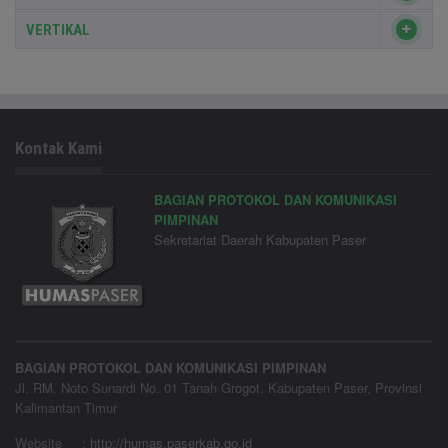
VERTIKAL
Kontak Kami
BAGIAN PROTOKOL DAN KOMUNIKASI
PIMPINAN
Sekretariat Daerah Kabupaten Paser
BAGIAN PROTOKOL DAN KOMUNIKASI PIMPINAN
Jl. RM. Noto Sunardi No. 01 Tanah Grogot, Kabupaten Paser, Provinsi
Kalimantan Timur
Website
:
http://humas.paserkab.go.id