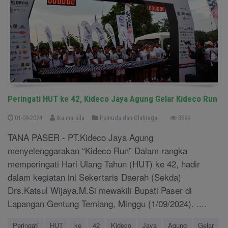
Peringati HUT ke 42, Kideco Jaya Agung Gelar Kideco Run
01-09-2024
Ika marsila
Pemuda dan Olahraga
3699
TANA PASER - PT.Kideco Jaya Agung
menyelenggarakan “Kideco Run” Dalam rangka
memperingati Hari Ulang Tahun (HUT) ke 42, hadir
dalam kegiatan ini Sekertaris Daerah (Sekda)
Drs.Katsul Wijaya.M.Si mewakili Bupati Paser di
Lapangan Gentung Temiang, Minggu (1/09/2024). ....
Peringati
HUT
ke
42
Kideco
Jaya
Agung
Gelar