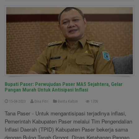
Bupati Paser: Perwujudan Paser MAS Sejahtera, Gelar
Pangan Murah Untuk Antisipasi Inflasi
15-04-2023
Dina Fitri
Berita Kaltim
1706
Tana Paser - Untuk mengantisipasi terjadinya inflasi,
Pemerintah Kabupaten Paser melalui Tim Pengendalian
Inflasi Daerah (TPID) Kabupaten Paser bekerja sama
dengan Bulog Tanah Grogot, Dinas Ketahanan Pangan