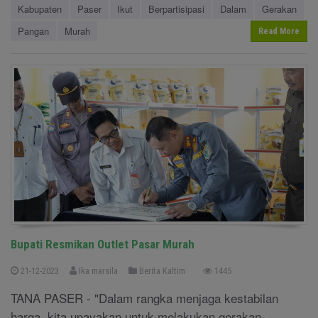
Kabupaten
Paser
Ikut
Berpartisipasi
Dalam
Gerakan
Pangan
Murah
Read More
Bupati Resmikan Outlet Pasar Murah
21-12-2023
Ika marsila
Berita Kaltim
1445
TANA PASER - "Dalam rangka menjaga kestabilan
harga, kita upayakan untuk melakukan gerakan-