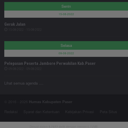
Senin
15-08-2022
Gerak Jalan
15-08-2022 - 15-08-2022
Selasa
09-08-2022
Pelepasan Peserta Jambore Perwakilan Kab.Paser
09-08-2022 - 09-08-2022
Lihat semua agenda ....
© 2016 - 2026
Humas Kabupaten Paser
Redaksi
Syarat dan Ketentuan
Kebijakan Privasi
Peta Situs
Dimuat dalam
5.7377
detik dengan memori 0.72MB.