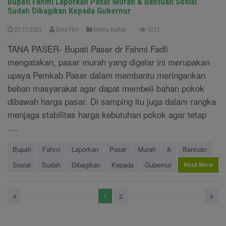
Bupati Fahmi Laporkan Pasar Murah & Bantuan Sosial
Sudah Dibagikan Kepada Gubernur
07-11-2022
Dina Fitri
Berita Kaltim
1315
TANA PASER- Bupati Paser dr Fahmi Fadli
mengatakan, pasar murah yang digelar ini merupakan
upaya Pemkab Paser dalam membantu meringankan
beban masyarakat agar dapat membeli bahan pokok
dibawah harga pasar. Di samping itu juga dalam rangka
menjaga stabilitas harga kebutuhan pokok agar tetap
....
Bupati
Fahmi
Laporkan
Pasar
Murah
&
Bantuan
Sosial
Sudah
Dibagikan
Kepada
Gubernur
Read More
1
2