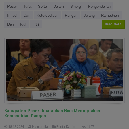
Paser
Turut
Serta
Dalam
Sinergi
Pengendalian
Inflasi
Dan
Ketersediaan
Pangan
Jelang
Ramadhan
Dan
Idul
Fitri
Read More
Kabupaten Paser Diharapkan Bisa Menciptakan
Kemandirian Pangan
18-12-2024
Ika marsila
Berita Kaltim
1657