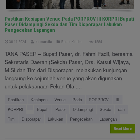
Pastikan Kesiapan Venue Pada PORPROV III KORPRI Bupati
Paser Didampingi Sekda dan Tim Disporapar Lakukan
Pengecekan Lapangan
30-11-2024
Ika marsila
Berita Kaltim
1884
TANA PASER – Bupati Paser, dr. Fahmi Fadli, bersama
Sekretaris Daerah (Sekda) Paser, Drs. Katsul Wijaya,
M.Si dan Tim dari Disporapar melakukan kunjungan
langsung ke sejumlah venue yang akan digunakan
untuk pelaksanaan Pekan Ola ....
Pastikan
Kesiapan
Venue
Pada
PORPROV
III
KORPRI
Bupati
Paser
Didampingi
Sekda
dan
Tim
Disporapar
Lakukan
Pengecekan
Lapangan
Read More