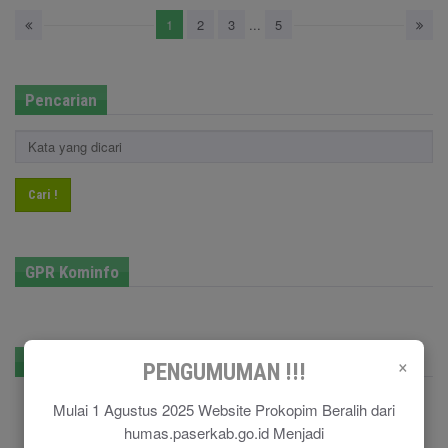
1
2
3
...
5
Pencarian
Cari !
GPR Kominfo
×
E-Government
PENGUMUMAN !!!
Mulai 1 Agustus 2025 Website Prokopim Beralih dari
humas.paserkab.go.id Menjadi