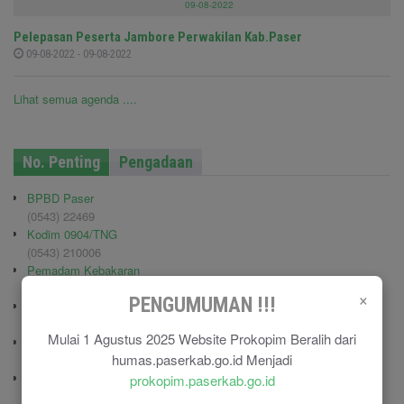
09-08-2022
Pelepasan Peserta Jambore Perwakilan Kab.Paser
09-08-2022 - 09-08-2022
Lihat semua agenda ....
No. Penting
Pengadaan
BPBD Paser
(0543) 22469
Kodim 0904/TNG
(0543) 210006
Pemadam Kebakaran
(0543) 21113
×
PENGUMUMAN !!!
Polisi Pamong Praja (Satpol PP)
(0543) 21687
Mulai 1 Agustus 2025 Website Prokopim Beralih dari
Polres Paser
humas.paserkab.go.id Menjadi
(0543) 21110
RSU Panglima Sebaya
prokopim.paserkab.go.id
(0543) 21118