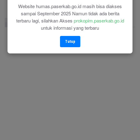
Website humas.paserkab.go.id masih bisa diakses
sampai September 2025 Namun tidak ada berita
terbaru lagi, silahkan Akses
prokopim.paserkab.go.id
Facebook Page
Twitter
Instagram
untuk informasi yang terbaru
Tutup