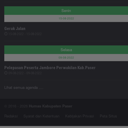
Senin
15-08-2022
Gerak Jalan
15-08-2022 - 15-08-2022
Selasa
09-08-2022
Pelepasan Peserta Jambore Perwakilan Kab.Paser
09-08-2022 - 09-08-2022
Lihat semua agenda ....
© 2016 - 2026
Humas Kabupaten Paser
Redaksi
Syarat dan Ketentuan
Kebijakan Privasi
Peta Situs