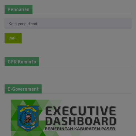
Pencarian
Cari !
GPR Kominfo
E-Government