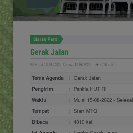
Siaran Pers
Gerak Jalan
Mulai 15-08-2022 - Selesai 15-08-2022
4010 kali
:
Gerak Jalan
Tema Agenda
:
Panitia HUT RI
Pengirim
:
Mulai 15-08-2022 - Selesa
Waktu
:
Start MTQ
Tempat
:
4010 kali
Dibaca
:
Lomba Gerak Jalan
Isi Agenda