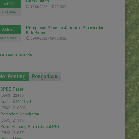
Gerak Jalan
Senin
15-08-2022 - 15-08-2022
15-08-2022
Pelepasan Peserta Jambore Perwakilan
Selasa
Kab.Paser
09-08-2022
09-08-2022 - 09-08-2022
hat semua agenda ....
No. Penting
Pengadaan
BPBD Paser
(0543) 22469
Kodim 0904/TNG
(0543) 210006
Pemadam Kebakaran
(0543) 21113
Polisi Pamong Praja (Satpol PP)
(0543) 21687
Polres Paser