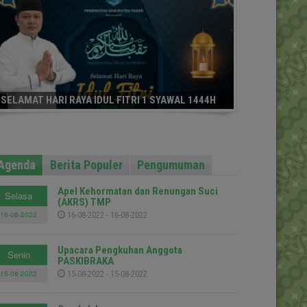
SELAMAT HARI RAYA IDUL FITRI 1 SYAWAL 1444H
Agenda
Berita Populer
Pengumuman
Apel Kehormatan dan Renungan Suci
Selasa
(AKRS) TMP
16-08-2022
16-08-2022 - 16-08-2022
Upacara Pengkuhan Anggota
Senin
PASKIBRAKA
15-08-2022
15-08-2022 - 15-08-2022