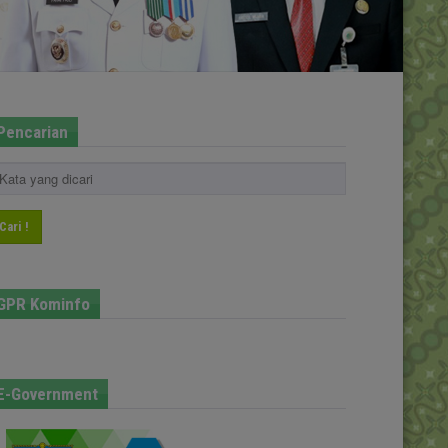
Pencarian
Cari !
GPR Kominfo
E-Government