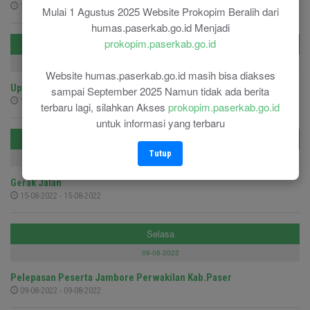
16-08-2022 - 16-08-2022
Mulai 1 Agustus 2025 Website Prokopim Beralih dari
humas.paserkab.go.id Menjadi
prokopim.paserkab.go.id
Senin
15-08-2022
Website humas.paserkab.go.id masih bisa diakses
Upacara Pengkuhan Anggota PASKIBRAKA
sampai September 2025 Namun tidak ada berita
15-08-2022 - 15-08-2022
terbaru lagi, silahkan Akses
prokopim.paserkab.go.id
untuk informasi yang terbaru
Senin
Tutup
15-08-2022
Gerak Jalan
15-08-2022 - 15-08-2022
Selasa
09-08-2022
Pelepasan Peserta Jambore Perwakilan Kab.Paser
09-08-2022 - 09-08-2022