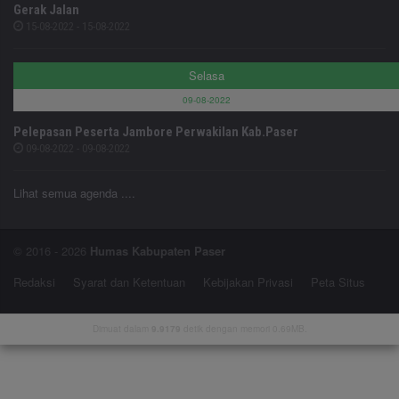
Gerak Jalan
15-08-2022 - 15-08-2022
Selasa
09-08-2022
Pelepasan Peserta Jambore Perwakilan Kab.Paser
09-08-2022 - 09-08-2022
Lihat semua agenda ....
© 2016 - 2026
Humas Kabupaten Paser
Redaksi
Syarat dan Ketentuan
Kebijakan Privasi
Peta Situs
Dimuat dalam
9.9179
detik dengan memori 0.69MB.