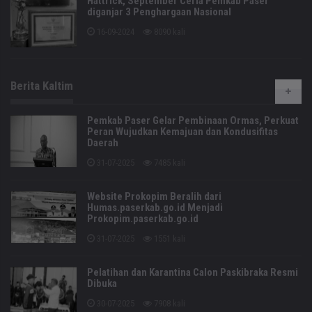
Hattrick, September Ceria Pemkab Paser
diganjar 3 Penghargaan Nasional
16-09-2024
8090 kali
Berita Kaltim
Pemkab Paser Gelar Pembinaan Ormas, Perkuat
Peran Wujudkan Kemajuan dan Kondusifitas
Daerah
31-07-2025
7485 kali
Website Prokopim Beralih dari
Humas.paserkab.go.id Menjadi
Prokopim.paserkab.go.id
31-07-2025
1551 kali
Pelatihan dan Karantina Calon Paskibraka Resmi
Dibuka
30-07-2025
7908 kali