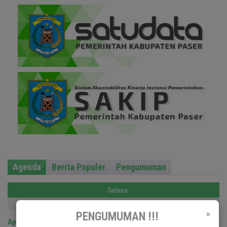
Agenda
Berita Populer
Pengumuman
Selasa
16-08-2022
×
PENGUMUMAN !!!
Apel Kehormatan dan Renungan Suci (AKRS) TMP