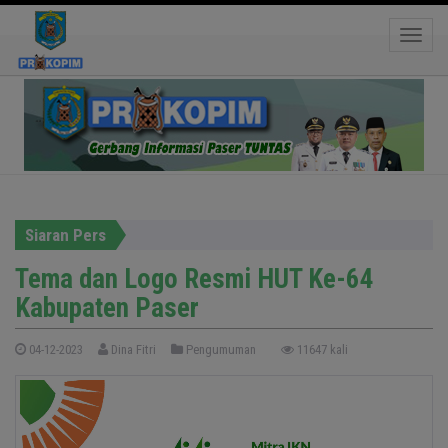
Tema dan Logo Resmi HUT Ke-64 Kabupaten
Toggle
Paser
Siaran Pers
Tema dan Logo Resmi HUT Ke-64
Kabupaten Paser
04-12-2023
Dina Fitri
Pengumuman
11647 kali