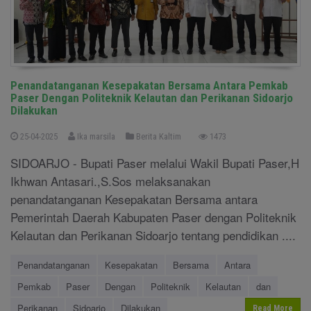
Penandatanganan Kesepakatan Bersama Antara Pemkab
Paser Dengan Politeknik Kelautan dan Perikanan Sidoarjo
Dilakukan
25-04-2025
Ika marsila
Berita Kaltim
1473
SIDOARJO - Bupati Paser melalui Wakil Bupati Paser,H
Ikhwan Antasari.,S.Sos melaksanakan
penandatanganan Kesepakatan Bersama antara
Pemerintah Daerah Kabupaten Paser dengan Politeknik
Kelautan dan Perikanan Sidoarjo tentang pendidikan ....
Penandatanganan
Kesepakatan
Bersama
Antara
Pemkab
Paser
Dengan
Politeknik
Kelautan
dan
Perikanan
Sidoarjo
Dilakukan
Read More