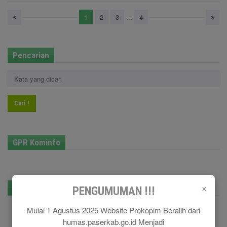
1
2
3
...
4
Pencarian
Cari !
GPR Kominfo
×
E-Government
PENGUMUMAN !!!
Mulai 1 Agustus 2025 Website Prokopim Beralih dari
humas.paserkab.go.id Menjadi