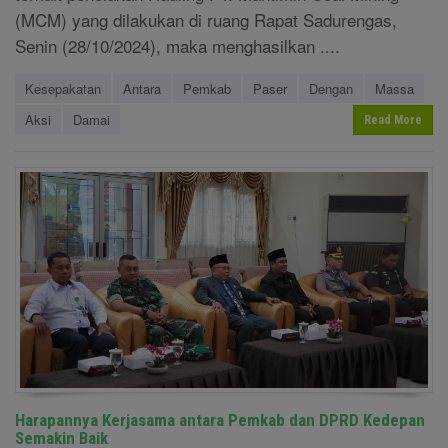
(MCM) yang dilakukan di ruang Rapat Sadurengas,
Senin (28/10/2024), maka menghasilkan ....
Kesepakatan
Antara
Pemkab
Paser
Dengan
Massa
Aksi
Damai
Read More
Harapannya Kerjasama antara Pemkab dan DPRD Kedepan
Semakin Baik