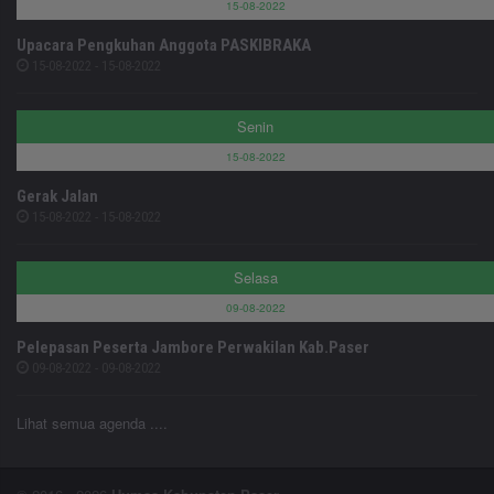
15-08-2022
Upacara Pengkuhan Anggota PASKIBRAKA
15-08-2022 - 15-08-2022
Senin
15-08-2022
Gerak Jalan
15-08-2022 - 15-08-2022
Selasa
09-08-2022
Pelepasan Peserta Jambore Perwakilan Kab.Paser
09-08-2022 - 09-08-2022
Lihat semua agenda ....