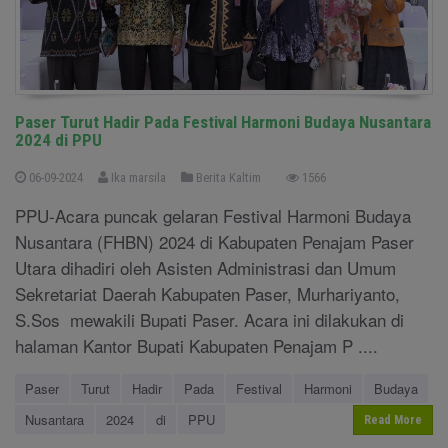
Paser Turut Hadir Pada Festival Harmoni Budaya Nusantara
2024 di PPU
06-09-2024
Ika marsila
Berita Kaltim
1566
PPU-Acara puncak gelaran Festival Harmoni Budaya
Nusantara (FHBN) 2024 di Kabupaten Penajam Paser
Utara dihadiri oleh Asisten Administrasi dan Umum
Sekretariat Daerah Kabupaten Paser, Murhariyanto,
S.Sos mewakili Bupati Paser. Acara ini dilakukan di
halaman Kantor Bupati Kabupaten Penajam P ....
Paser
Turut
Hadir
Pada
Festival
Harmoni
Budaya
Nusantara
2024
di
PPU
Read More