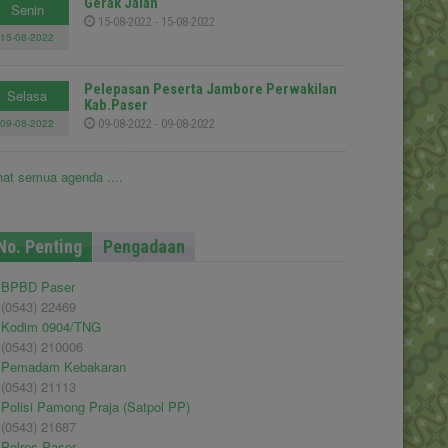
Gerak Jalan
Senin
15-08-2022 - 15-08-2022
15-08-2022
Pelepasan Peserta Jambore Perwakilan
Selasa
Kab.Paser
09-08-2022
09-08-2022 - 09-08-2022
hat semua agenda ....
No. Penting
Pengadaan
BPBD Paser
(0543) 22469
Kodim 0904/TNG
(0543) 210006
Pemadam Kebakaran
(0543) 21113
Polisi Pamong Praja (Satpol PP)
(0543) 21687
Polres Paser