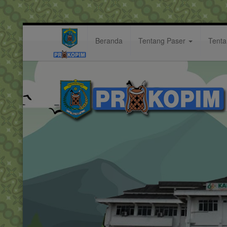
Beranda
Tentang Paser
Tent
Kesepakatan Antara Pemkab Pa
Berita: