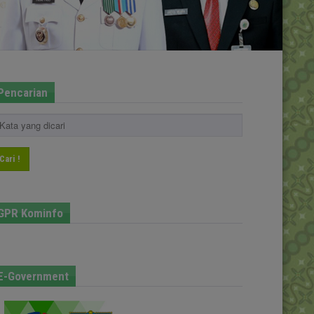
Pencarian
Cari !
GPR Kominfo
E-Government