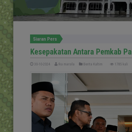
Siaran Pers
Kesepakatan Antara Pemkab Pa
30-10-2024
Ika marsila
Berita Kaltim
1785 kali