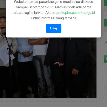
Website humas.paserkab.go.id masih bisa diakses
sampai September 2025 Namun tidak ada berita
terbaru lagi, silahkan Akses
prokopim.paserkab.go.id
untuk informasi yang terbaru
Tutup
Li