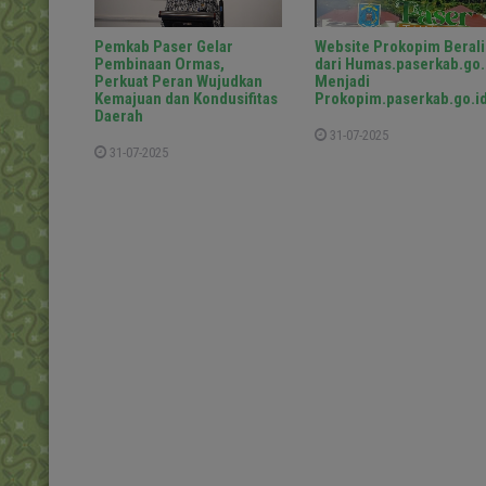
Pemkab Paser Gelar
Website Prokopim Berali
Pembinaan Ormas,
dari Humas.paserkab.go.
Perkuat Peran Wujudkan
Menjadi
Kemajuan dan Kondusifitas
Prokopim.paserkab.go.i
Daerah
31-07-2025
31-07-2025