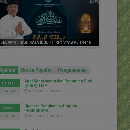
SELAMAT HARI RAYA IDUL FITRI 1 SYAWAL 1444H
Agenda
Berita Populer
Pengumuman
Apel Kehormatan dan Renungan Suci
Selasa
(AKRS) TMP
16-08-2022
16-08-2022 - 16-08-2022
Upacara Pengkuhan Anggota
Senin
PASKIBRAKA
15-08-2022
15-08-2022 - 15-08-2022