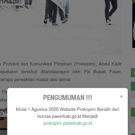
n Protokol dan Komunikasi Pimpinan (Prokopim), Abdul Kadir
pakatan tersebut ditandatangani oleh Pjs Bupati Paser,
erapa perwakilan massa aksi damai.
ri Pemerintah Kabupaten Paser yang akan mengambil tindakan
×
PENGUMUMAN !!!
abupaten Paser. (Prokopim)
Mulai 1 Agustus 2025 Website Prokopim Beralih dari
humas.paserkab.go.id Menjadi
prokopim.paserkab.go.id