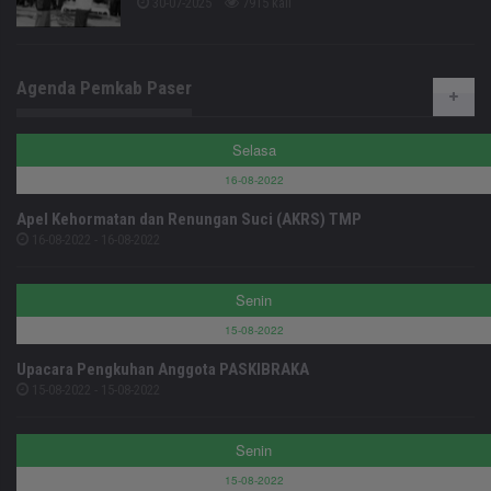
30-07-2025
7915 kali
Agenda Pemkab Paser
Selasa
16-08-2022
Apel Kehormatan dan Renungan Suci (AKRS) TMP
16-08-2022 - 16-08-2022
Senin
15-08-2022
Upacara Pengkuhan Anggota PASKIBRAKA
15-08-2022 - 15-08-2022
Senin
15-08-2022