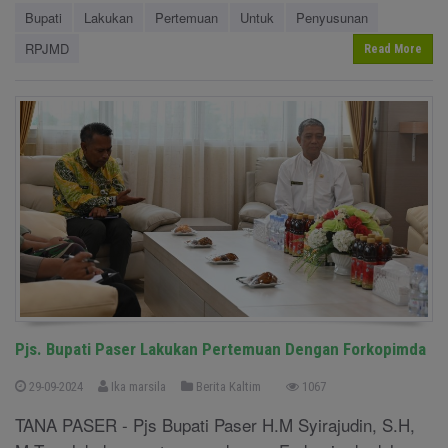
Bupati
Lakukan
Pertemuan
Untuk
Penyusunan
RPJMD
Read More
Pjs. Bupati Paser Lakukan Pertemuan Dengan Forkopimda
29-09-2024
Ika marsila
Berita Kaltim
1067
TANA PASER - Pjs Bupati Paser H.M Syirajudin, S.H,