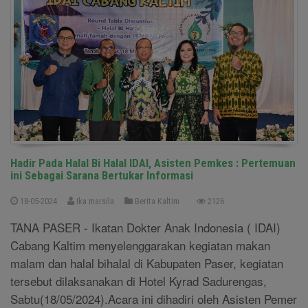
Hadir Pada Halal Bi Halal IDAI, Asisten Pemkes : Pertemuan
ini Sebagai Sarana Bertukar Informasi
18-05-2024
Ika marsila
Berita Kaltim
2126
TANA PASER - Ikatan Dokter Anak Indonesia ( IDAI)
Cabang Kaltim menyelenggarakan kegiatan makan
malam dan halal bihalal di Kabupaten Paser, kegiatan
tersebut dilaksanakan di Hotel Kyrad Sadurengas,
Sabtu(18/05/2024).Acara ini dihadiri oleh Asisten Pemer