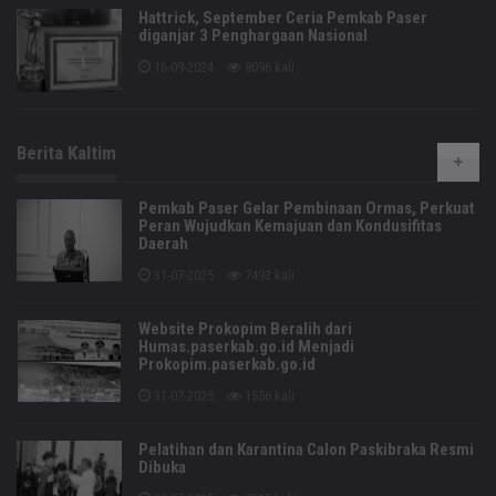
Hattrick, September Ceria Pemkab Paser
diganjar 3 Penghargaan Nasional
16-09-2024
8096 kali
Berita Kaltim
Pemkab Paser Gelar Pembinaan Ormas, Perkuat
Peran Wujudkan Kemajuan dan Kondusifitas
Daerah
31-07-2025
7493 kali
Website Prokopim Beralih dari
Humas.paserkab.go.id Menjadi
Prokopim.paserkab.go.id
31-07-2025
1556 kali
Pelatihan dan Karantina Calon Paskibraka Resmi
Dibuka