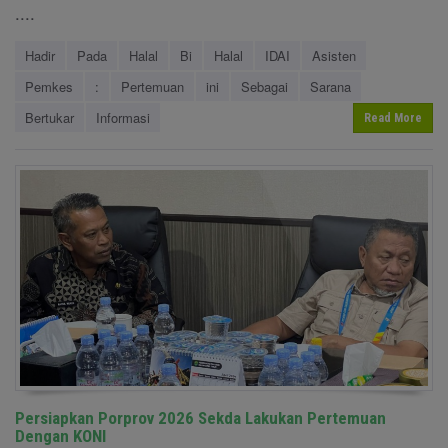
....
Hadir
Pada
Halal
Bi
Halal
IDAI
Asisten
Pemkes
:
Pertemuan
ini
Sebagai
Sarana
Bertukar
Informasi
Read More
Persiapkan Porprov 2026 Sekda Lakukan Pertemuan
Dengan KONI