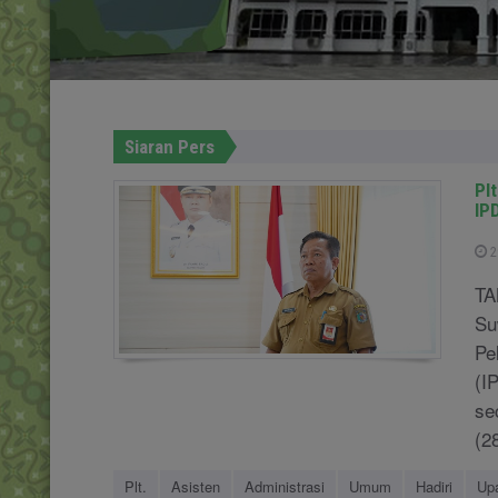
Siaran Pers
Pl
IP
2
TA
Su
Pe
(I
se
(2
Plt.
Asisten
Administrasi
Umum
Hadiri
Up