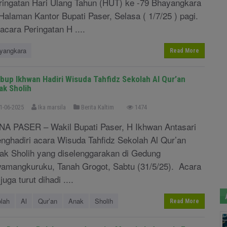
ringatan Hari Ulang Tahun (HUT) ke -79 Bhayangkara
 Halaman Kantor Bupati Paser, Selasa ( 1/7/25 ) pagi.
acara Peringatan H ....
yangkara
Read More
bup Ikhwan Hadiri Wisuda Tahfidz Sekolah Al Qur’an
ak Sholih
1-06-2025
Ika marsila
Berita Kaltim
1474
NA PASER – Wakil Bupati Paser, H Ikhwan Antasari
nghadiri acara Wisuda Tahfidz Sekolah Al Qur’an
ak Sholih yang diselenggarakan di Gedung
amangkuruku, Tanah Grogot, Sabtu (31/5/25). Acara
 juga turut dihadi ....
lah
Al
Qur’an
Anak
Sholih
Read More