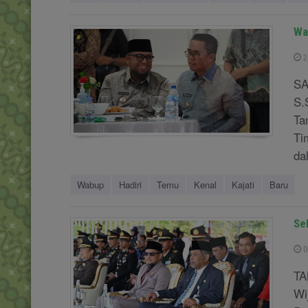
Wa
2
SA
S.
Ta
Ti
dal
Wabup
Hadiri
Temu
Kenal
Kajati
Baru
Se
0
TA
Wi