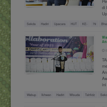
Pe
di
Up
Sekda
Hadiri
Upacara
HUT
KE-
79
Bha
Wa
An
0
TA
me
An
Aw
ini
Wabup
Ikhwan
Hadiri
Wisuda
Tahfidz
Seko