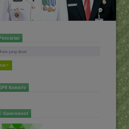
Pencarian
Cari !
GPR Kominfo
E-Government