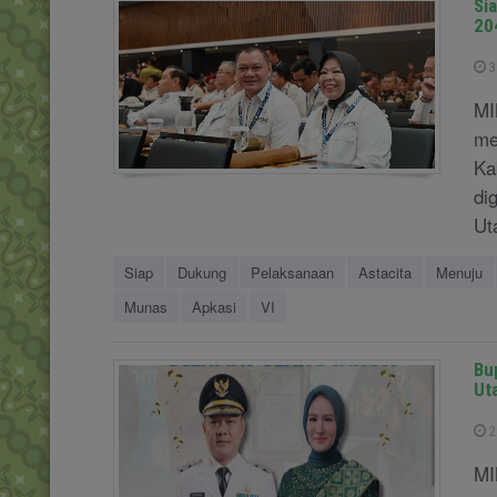
Si
20
3
MI
me
Ka
di
Ut
Siap
Dukung
Pelaksanaan
Astacita
Menuju
Munas
Apkasi
VI
Bu
Ut
2
MI