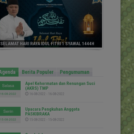
SELAMAT HARI RAYA IDUL FITRI 1 SYAWAL 1444H
Agenda
Berita Populer
Pengumuman
Apel Kehormatan dan Renungan Suci
Selasa
(AKRS) TMP
16-08-2022
16-08-2022 - 16-08-2022
Upacara Pengkuhan Anggota
Senin
PASKIBRAKA
15-08-2022
15-08-2022 - 15-08-2022