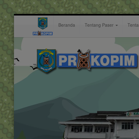
Beranda
Tentang Paser
Tent
hadiri
Hastag: