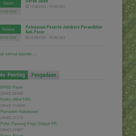
Gerak Jalan
Senin
15-08-2022 - 15-08-2022
15-08-2022
Pelepasan Peserta Jambore Perwakilan
Selasa
Kab.Paser
09-08-2022
09-08-2022 - 09-08-2022
hat semua agenda ....
No. Penting
Pengadaan
BPBD Paser
(0543) 22469
Kodim 0904/TNG
(0543) 210006
Pemadam Kebakaran
(0543) 21113
Polisi Pamong Praja (Satpol PP)
(0543) 21687
Polres Paser