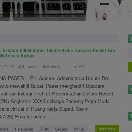
t. Asisten Administrasi Umum Hadiri Upacara Pelantikan
DN Secara Virtual
9-07-2025
Ika marsila
Berita Kaltim
1971
NA PASER - Plt. Asisten Administrasi Umum Drs.
wito mewakili Bupati Paser menghadiri Upacara
lantikan lulusan Institut Pemerintahan Dalam Negeri
PDN) Angkatan XXXII sebagai Pamong Praja Muda
cara virtual di Ruang Kerja Bupati, Senin
8/7/25).Prosesi pelan ....
acara
Pelantikan
IPDN
Secara
Virtual
Read More