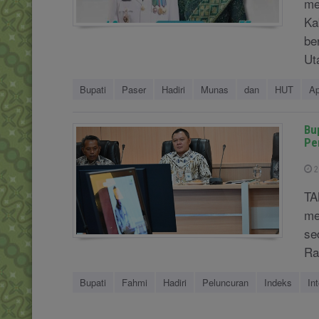
me
Ka
be
Ut
Bupati
Paser
Hadiri
Munas
dan
HUT
Ap
Bu
Pe
2
TA
me
se
Ra
Bupati
Fahmi
Hadiri
Peluncuran
Indeks
In