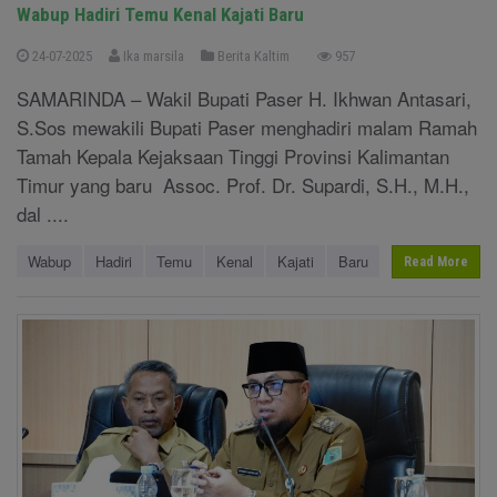
Wabup Hadiri Temu Kenal Kajati Baru
24-07-2025
Ika marsila
Berita Kaltim
957
SAMARINDA – Wakil Bupati Paser H. Ikhwan Antasari,
S.Sos mewakili Bupati Paser menghadiri malam Ramah
Tamah Kepala Kejaksaan Tinggi Provinsi Kalimantan
Timur yang baru Assoc. Prof. Dr. Supardi, S.H., M.H.,
dal ....
Wabup
Hadiri
Temu
Kenal
Kajati
Baru
Read More