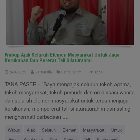
Wabup Ajak Seluruh Elemen Masyarakat Untuk Jaga
Kerukunan Dan Pererat Tali Silaturahmi
24-07-2025
Ika marsila
Berita Kaltim
1273
TANA PASER - "Saya mengajak seluruh tokoh agama,
tokoh masyarakat, tokoh pemuda dan organisasi wanita
dan seluruh elemen masyarakat untuk terus menjaga
kerukunan, mempererat tali silaturaturahim dan saling
menghormati perbedaan ....
Wabup
Ajak
Seluruh
Elemen
Masyarakat
Untuk
Jaga
Kerukunan
Dan
Pererat
Tali
Silaturahmi