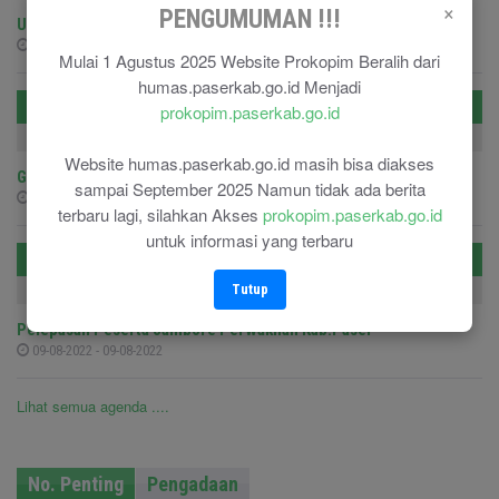
×
PENGUMUMAN !!!
Upacara Pengkuhan Anggota PASKIBRAKA
15-08-2022 - 15-08-2022
Mulai 1 Agustus 2025 Website Prokopim Beralih dari
humas.paserkab.go.id Menjadi
Senin
prokopim.paserkab.go.id
15-08-2022
Website humas.paserkab.go.id masih bisa diakses
Gerak Jalan
sampai September 2025 Namun tidak ada berita
15-08-2022 - 15-08-2022
terbaru lagi, silahkan Akses
prokopim.paserkab.go.id
untuk informasi yang terbaru
Selasa
Tutup
09-08-2022
Pelepasan Peserta Jambore Perwakilan Kab.Paser
09-08-2022 - 09-08-2022
Lihat semua agenda ....
No. Penting
Pengadaan