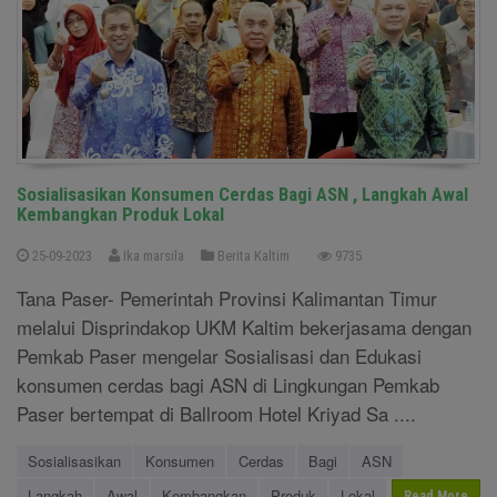
Sosialisasikan Konsumen Cerdas Bagi ASN , Langkah Awal
Kembangkan Produk Lokal
25-09-2023
Ika marsila
Berita Kaltim
9735
Tana Paser- Pemerintah Provinsi Kalimantan Timur
melalui Disprindakop UKM Kaltim bekerjasama dengan
Pemkab Paser mengelar Sosialisasi dan Edukasi
konsumen cerdas bagi ASN di Lingkungan Pemkab
Paser bertempat di Ballroom Hotel Kriyad Sa ....
Sosialisasikan
Konsumen
Cerdas
Bagi
ASN
Langkah
Awal
Kembangkan
Produk
Lokal
Read More