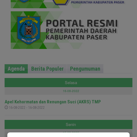
Agenda
Berita Populer
Pengumuman
Selasa
16-08-2022
Apel Kehormatan dan Renungan Suci (AKRS) TMP
16-08-2022 - 16-08-2022
Senin
15-08-2022