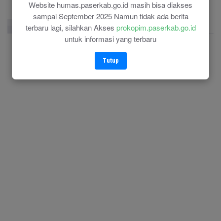
Website humas.paserkab.go.id masih bisa diakses
sampai September 2025 Namun tidak ada berita
Facebook Page
Twitter
Instagram
terbaru lagi, silahkan Akses
prokopim.paserkab.go.id
untuk informasi yang terbaru
Tutup