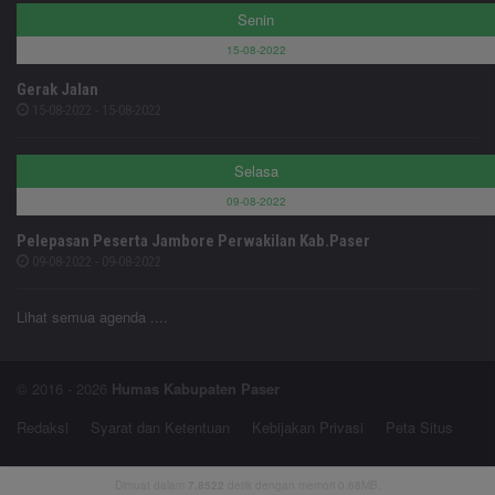
Senin
15-08-2022
Gerak Jalan
15-08-2022 - 15-08-2022
Selasa
09-08-2022
Pelepasan Peserta Jambore Perwakilan Kab.Paser
09-08-2022 - 09-08-2022
Lihat semua agenda ....
© 2016 - 2026
Humas Kabupaten Paser
Redaksi
Syarat dan Ketentuan
Kebijakan Privasi
Peta Situs
Dimuat dalam
7.8522
detik dengan memori 0.68MB.