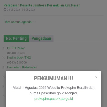
Pelepasan Peserta Jambore Perwakilan Kab.Paser
09-08-2022 - 09-08-2022
Lihat semua agenda ....
No. Penting
Pengadaan
BPBD Paser
(0543) 22469
Kodim 0904/TNG
(0543) 210006
Pemadam Kebakaran
(0543) 21113
×
Polisi Pamong Praja (Satpol PP)
PENGUMUMAN !!!
(0543) 21687
Polres Paser
Mulai 1 Agustus 2025 Website Prokopim Beralih dari
(0543) 21110
humas.paserkab.go.id Menjadi
RSU Panglima Sebaya
prokopim.paserkab.go.id
(0543) 21118