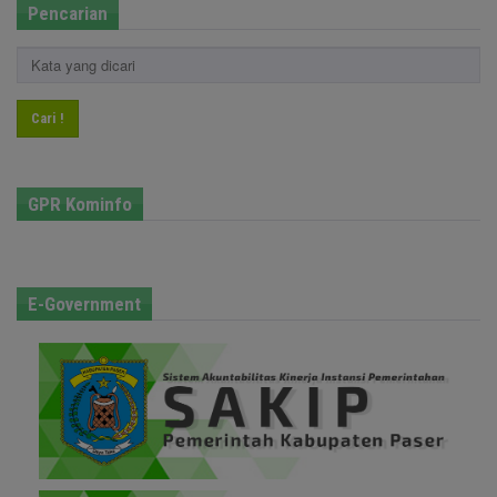
Pencarian
Cari !
GPR Kominfo
E-Government