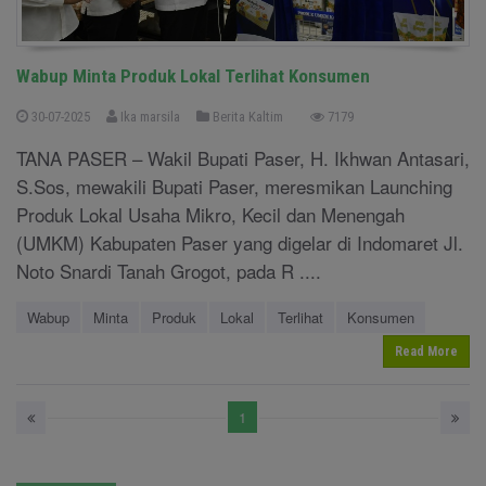
Wabup Minta Produk Lokal Terlihat Konsumen
30-07-2025
Ika marsila
Berita Kaltim
7179
TANA PASER – Wakil Bupati Paser, H. Ikhwan Antasari,
S.Sos, mewakili Bupati Paser, meresmikan Launching
Produk Lokal Usaha Mikro, Kecil dan Menengah
(UMKM) Kabupaten Paser yang digelar di Indomaret Jl.
Noto Snardi Tanah Grogot, pada R ....
Wabup
Minta
Produk
Lokal
Terlihat
Konsumen
Read More
1