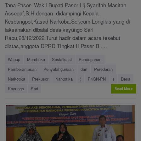
Tana Paser- Wakil Bupati Paser Hj.Syarifah Masitah
Assegaf,S.H.dengan didampingi Kepala
Kesbangpol,Kasad Narkoba,Sekcam Longikis yang di
laksanakan dibalai desa kayungo Sari
Rabu,28/12/2022.Turut hadir dalam acara tesebut
diatas,anggota DPRD Tingkat II Paser B ....
Wabup
Membuka
Sosialisasi
Pencegahan
Pemberantasan
Penyalahgunaan
dan
Peredaran
Narkotika
Prekusor
Narkotika
(
P4GN-PN
)
Desa
Kayungo
Sari
Read More