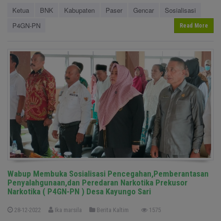
Ketua
BNK
Kabupaten
Paser
Gencar
Sosialisasi
P4GN-PN
Read More
Wabup Membuka Sosialisasi Pencegahan,Pemberantasan
Penyalahgunaan,dan Peredaran Narkotika Prekusor
Narkotika ( P4GN-PN ) Desa Kayungo Sari
28-12-2022
Ika marsila
Berita Kaltim
1575