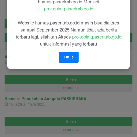
humas.paserkab.go.id Menjadi
prokopim.paserkab.go.id
Website humas.paserkab.go.id masih bisa diakses
Agenda
Berita Populer
Pengumuman
sampai September 2025 Namun tidak ada berita
terbaru lagi, silahkan Akses
prokopim.paserkab.go.id
Selasa
untuk informasi yang terbaru
16-08-2022
Apel Kehormatan dan Renungan Suci (AKRS) TMP
Tutup
16-08-2022 - 16-08-2022
Senin
15-08-2022
Upacara Pengkuhan Anggota PASKIBRAKA
15-08-2022 - 15-08-2022
Senin
15-08-2022