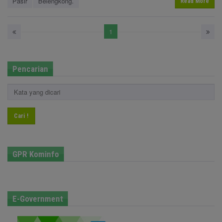
Pasir
Belengkong.
Read More
1
Pencarian
Cari !
GPR Kominfo
E-Government