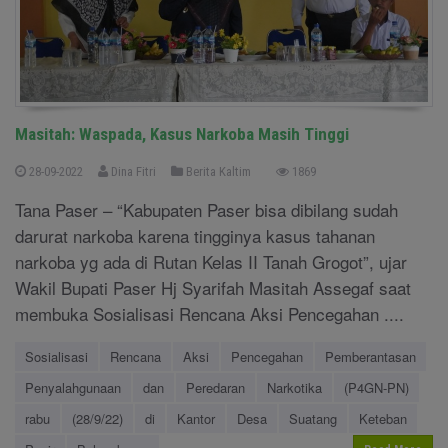
Masitah: Waspada, Kasus Narkoba Masih Tinggi
28-09-2022
Dina Fitri
Berita Kaltim
1869
Tana Paser – “Kabupaten Paser bisa dibilang sudah
darurat narkoba karena tingginya kasus tahanan
narkoba yg ada di Rutan Kelas II Tanah Grogot”, ujar
Wakil Bupati Paser Hj Syarifah Masitah Assegaf saat
membuka Sosialisasi Rencana Aksi Pencegahan ....
Sosialisasi
Rencana
Aksi
Pencegahan
Pemberantasan
Penyalahgunaan
dan
Peredaran
Narkotika
(P4GN-PN)
rabu
(28/9/22)
di
Kantor
Desa
Suatang
Keteban