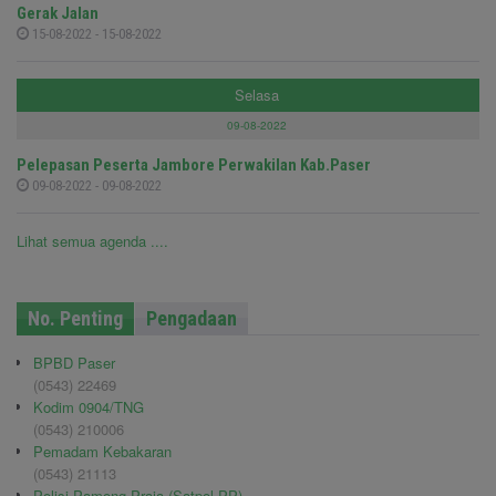
Gerak Jalan
15-08-2022 - 15-08-2022
Selasa
09-08-2022
Pelepasan Peserta Jambore Perwakilan Kab.Paser
09-08-2022 - 09-08-2022
Lihat semua agenda ....
No. Penting
Pengadaan
BPBD Paser
(0543) 22469
Kodim 0904/TNG
(0543) 210006
Pemadam Kebakaran
(0543) 21113
Polisi Pamong Praja (Satpol PP)