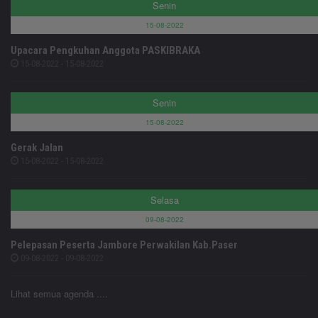
Senin
15-08-2022
Upacara Pengkuhan Anggota PASKIBRAKA
15-08-2022 - 15-08-2022
Senin
15-08-2022
Gerak Jalan
15-08-2022 - 15-08-2022
Selasa
09-08-2022
Pelepasan Peserta Jambore Perwakilan Kab.Paser
09-08-2022 - 09-08-2022
Lihat semua agenda ....