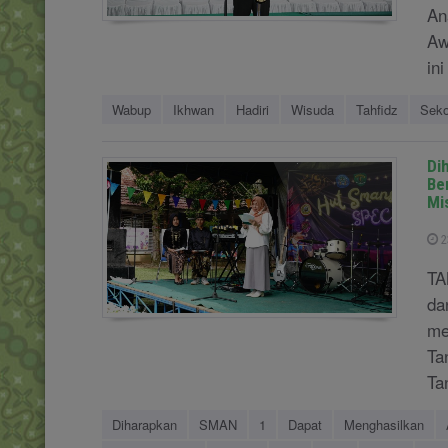
An
Aw
ini
Wabup
Ikhwan
Hadiri
Wisuda
Tahfidz
Seko
Di
Be
Mi
2
TA
da
me
Ta
Ta
Diharapkan
SMAN
1
Dapat
Menghasilkan