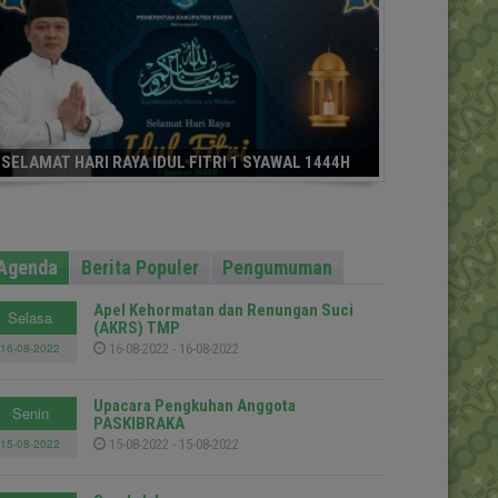
SELAMAT HARI RAYA IDUL FITRI 1 SYAWAL 1444H
Agenda
Berita Populer
Pengumuman
Apel Kehormatan dan Renungan Suci
Selasa
(AKRS) TMP
16-08-2022
16-08-2022 - 16-08-2022
Upacara Pengkuhan Anggota
Senin
PASKIBRAKA
15-08-2022
15-08-2022 - 15-08-2022