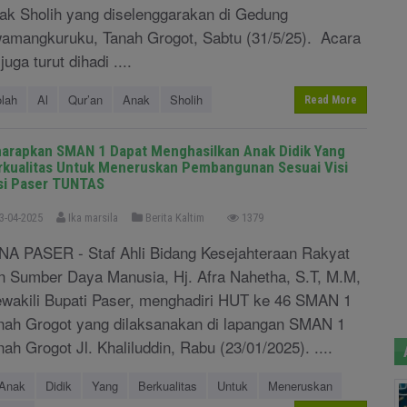
ak Sholih yang diselenggarakan di Gedung
amangkuruku, Tanah Grogot, Sabtu (31/5/25). Acara
 juga turut dihadi ....
lah
Al
Qur’an
Anak
Sholih
Read More
harapkan SMAN 1 Dapat Menghasilkan Anak Didik Yang
rkualitas Untuk Meneruskan Pembangunan Sesuai Visi
si Paser TUNTAS
3-04-2025
Ika marsila
Berita Kaltim
1379
NA PASER - Staf Ahli Bidang Kesejahteraan Rakyat
n Sumber Daya Manusia, Hj. Afra Nahetha, S.T, M.M,
wakili Bupati Paser, menghadiri HUT ke 46 SMAN 1
nah Grogot yang dilaksanakan di lapangan SMAN 1
nah Grogot Jl. Khaliluddin, Rabu (23/01/2025). ....
Anak
Didik
Yang
Berkualitas
Untuk
Meneruskan