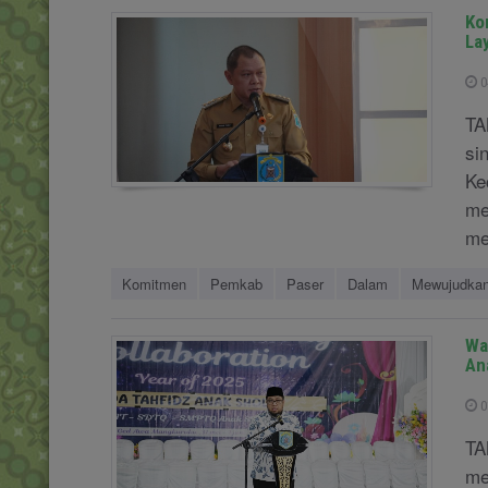
Ko
La
0
TA
si
Ke
me
me
Komitmen
Pemkab
Paser
Dalam
Mewujudka
Wa
An
0
TA
me