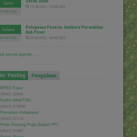
Gerak Jalan
Senin
15-08-2022 - 15-08-2022
15-08-2022
Pelepasan Peserta Jambore Perwakilan
Selasa
Kab.Paser
09-08-2022
09-08-2022 - 09-08-2022
hat semua agenda ....
No. Penting
Pengadaan
BPBD Paser
(0543) 22469
Kodim 0904/TNG
(0543) 210006
Pemadam Kebakaran
(0543) 21113
Polisi Pamong Praja (Satpol PP)
(0543) 21687
Polres Paser