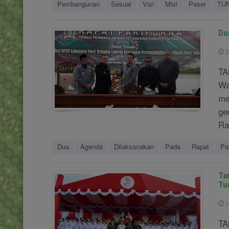
Pembangunan
Sesuai
Visi
Misi
Paser
TU
Du
2
TA
Wa
me
ge
Rap
Dua
Agenda
Dilaksanakan
Pada
Rapat
Pa
Ta
Tu
1
TA