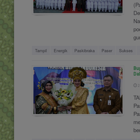
(P
De
Na
po
gu
Tampil
Energik
Paskibraka
Paser
Sukses
Bu
Da
2
TA
Pa
Pa
me
be