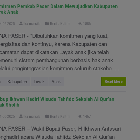
mitmen Pemkab Paser Dalam Mewujudkan Kabupaten
yak Anak
4-06-2025
Ika marsila
Berita Kaltim
1886
NA PASER - "Dibutuhkan komitmen yang kuat,
nergisitas dan kontinyu, karena Kabupaten dan
camatan dapat dikatakan Layak anak jika telah
menuhi sistem pembangunan berbasis hak anak
lalui pengintegrasian komitmen seluruh stakeho ....
n
Kabupaten
Layak
Anak
Read More
bup Ikhwan Hadiri Wisuda Tahfidz Sekolah Al Qur’an
ak Sholih
1-06-2025
Ika marsila
Berita Kaltim
1467
NA PASER – Wakil Bupati Paser, H Ikhwan Antasari
nghadiri acara Wisuda Tahfidz Sekolah Al Qur’an