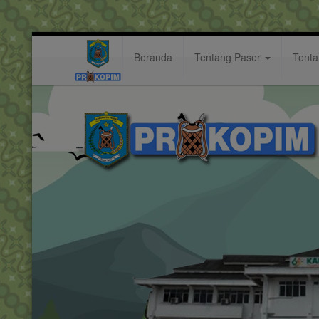
Beranda
Tentang Paser
Tent
anak
Hastag: