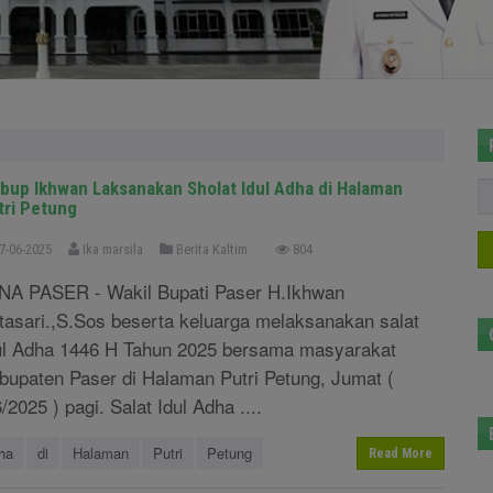
bup Ikhwan Laksanakan Sholat Idul Adha di Halaman
tri Petung
7-06-2025
Ika marsila
Berita Kaltim
804
NA PASER - Wakil Bupati Paser H.Ikhwan
tasari.,S.Sos beserta keluarga melaksanakan salat
ul Adha 1446 H Tahun 2025 bersama masyarakat
bupaten Paser di Halaman Putri Petung, Jumat (
/2025 ) pagi. Salat Idul Adha ....
ha
di
Halaman
Putri
Petung
Read More