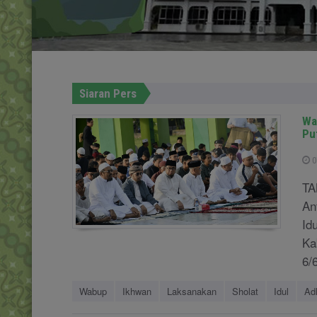
Siaran Pers
Wa
Pu
0
TA
An
Id
Ka
6/6
Wabup
Ikhwan
Laksanakan
Sholat
Idul
Ad