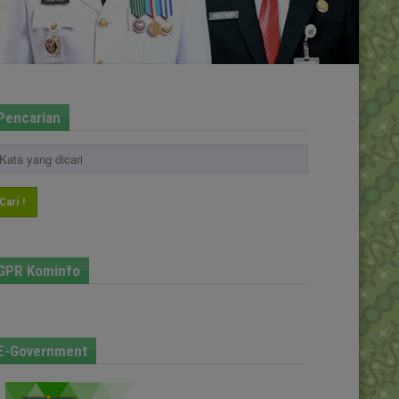
Pencarian
Cari !
GPR Kominfo
E-Government