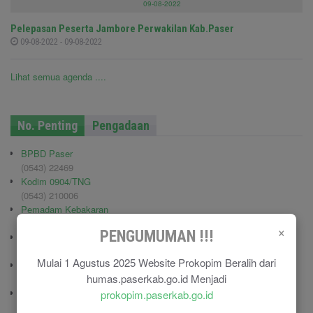
09-08-2022
Pelepasan Peserta Jambore Perwakilan Kab.Paser
09-08-2022 - 09-08-2022
Lihat semua agenda ....
No. Penting
Pengadaan
BPBD Paser
(0543) 22469
Kodim 0904/TNG
(0543) 210006
Pemadam Kebakaran
(0543) 21113
×
PENGUMUMAN !!!
Polisi Pamong Praja (Satpol PP)
(0543) 21687
Mulai 1 Agustus 2025 Website Prokopim Beralih dari
Polres Paser
humas.paserkab.go.id Menjadi
(0543) 21110
RSU Panglima Sebaya
prokopim.paserkab.go.id
(0543) 21118