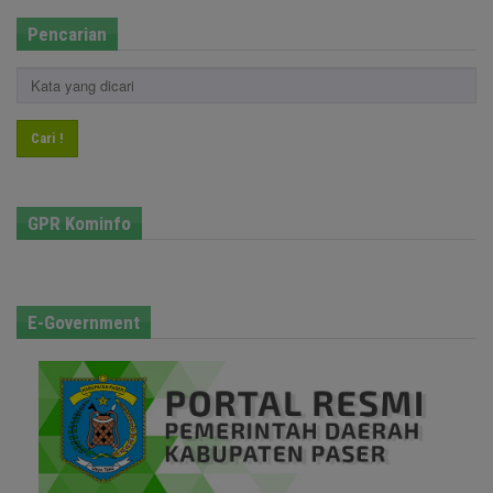
Pencarian
Cari !
GPR Kominfo
E-Government