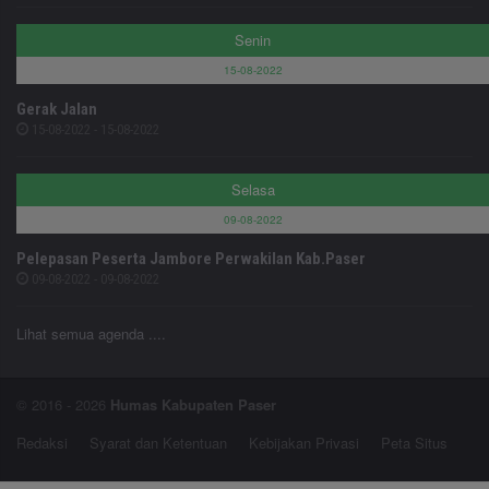
Senin
15-08-2022
Gerak Jalan
15-08-2022 - 15-08-2022
Selasa
09-08-2022
Pelepasan Peserta Jambore Perwakilan Kab.Paser
09-08-2022 - 09-08-2022
Lihat semua agenda ....
© 2016 - 2026
Humas Kabupaten Paser
Redaksi
Syarat dan Ketentuan
Kebijakan Privasi
Peta Situs