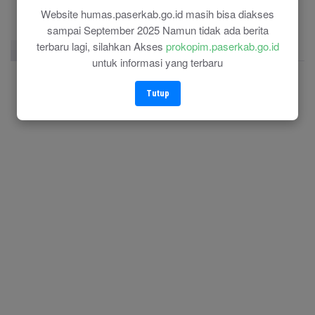
Website humas.paserkab.go.id masih bisa diakses
sampai September 2025 Namun tidak ada berita
terbaru lagi, silahkan Akses
prokopim.paserkab.go.id
Facebook Page
Twitter
Instagram
untuk informasi yang terbaru
Tutup