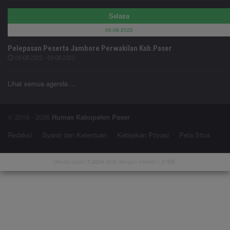
Selasa
09-08-2022
Pelepasan Peserta Jambore Perwakilan Kab.Paser
09-08-2022 - 09-08-2022
Lihat semua agenda ....
© 2016 - 2026
Humas Kabupaten Paser
Redaksi
Syarat dan Ketentuan
Kebijakan Privasi
Peta Situs
Dimuat dalam
7.2034
detik dengan memori 1.57MB.