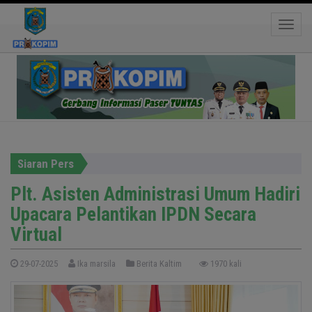
Plt. Asisten Administrasi Umum Hadiri Upacara
Toggle
Pelantikan IPDN Secara Virtual
Siaran Pers
Plt. Asisten Administrasi Umum Hadiri
Upacara Pelantikan IPDN Secara
Virtual
29-07-2025
Ika marsila
Berita Kaltim
1970 kali