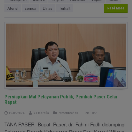
Atensi
semua
Dinas
Terkait
Read More
Persiapkan Mal Pelayanan Publik, Pemkab Paser Gelar
Rapat
19-06-2024
Ika marsila
Pemerintahan
1855
TANA PASER- Bupati Paser, dr. Fahmi Fadli didampingi
Seketaris Daerah Kabupaten Paser Drs. Katsul Wijaya,