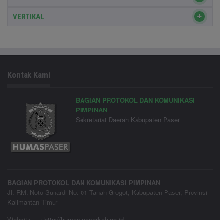
VERTIKAL
Kontak Kami
BAGIAN PROTOKOL DAN KOMUNIKASI
PIMPINAN
Sekretariat Daerah Kabupaten Paser
BAGIAN PROTOKOL DAN KOMUNIKASI PIMPINAN
Jl. RM. Noto Sunardi No. 01 Tanah Grogot, Kabupaten Paser, Provinsi
Kalimantan Timur
Website
:
http://humas.paserkab.go.id