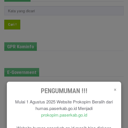
Cari !
GPR Kominfo
E-Government
×
PENGUMUMAN !!!
Mulai 1 Agustus 2025 Website Prokopim Beralih dari
humas.paserkab.go.id Menjadi
prokopim.paserkab.go.id
Website humas.paserkab.go.id masih bisa diakses