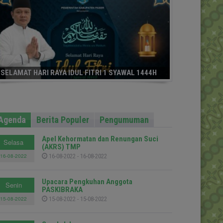
SELAMAT HARI RAYA IDUL FITRI 1 SYAWAL 1444H
Agenda
Berita Populer
Pengumuman
Apel Kehormatan dan Renungan Suci
Selasa
(AKRS) TMP
16-08-2022
16-08-2022 - 16-08-2022
Upacara Pengkuhan Anggota
Senin
PASKIBRAKA
15-08-2022
15-08-2022 - 15-08-2022