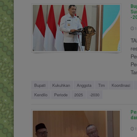
Bu
Su
-2
1
TA
re
Pe
Pe
Ta
Bupati
Kukuhkan
Anggota
Tim
Koordinasi
Kendilo
Periode
2025
-2030
Pe
da
1