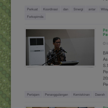
Perkuat
Koordinasi
dan
Sinergi
antar
Wila
Forkopimda
Pe
Pa
0
BA
As
S.
Pe
20
Pe
Pertajam
Penanggulangan
Kemiskinan
Daerah