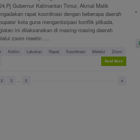
24,Pj Gubernur Kalimantan Timur, Akmal Malik
ngadakan rapat koordinasi dengan beberapa daerah
bupate/ kota guna mengantisipasi konflik pilkada,
giatan ini dilaksanakan di masing-masing daerah
lalui zoom meetin ....
r
Kaltim
Lakukan
Rapat
Koordinasi
Melalui
Zoom
Read More
2
3
...
5