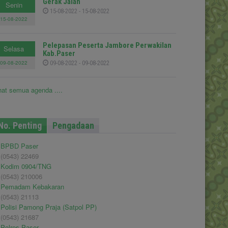
Gerak Jalan
Senin
15-08-2022 - 15-08-2022
15-08-2022
Pelepasan Peserta Jambore Perwakilan
Selasa
Kab.Paser
09-08-2022
09-08-2022 - 09-08-2022
hat semua agenda ....
No. Penting
Pengadaan
BPBD Paser
(0543) 22469
Kodim 0904/TNG
(0543) 210006
Pemadam Kebakaran
(0543) 21113
Polisi Pamong Praja (Satpol PP)
(0543) 21687
Polres Paser