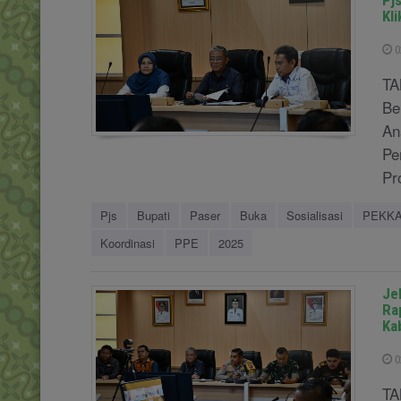
Pj
Kl
0
TA
Be
An
Pe
Pr
Pjs
Bupati
Paser
Buka
Sosialisasi
PEKK
Koordinasi
PPE
2025
Je
Ra
Ka
0
TA