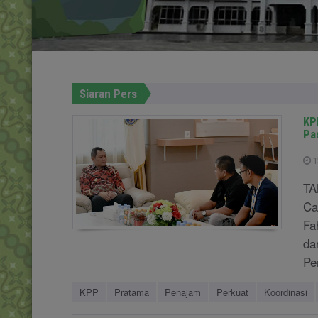
Siaran Pers
KP
Pa
1
TA
Ca
Fa
da
Pe
KPP
Pratama
Penajam
Perkuat
Koordinasi