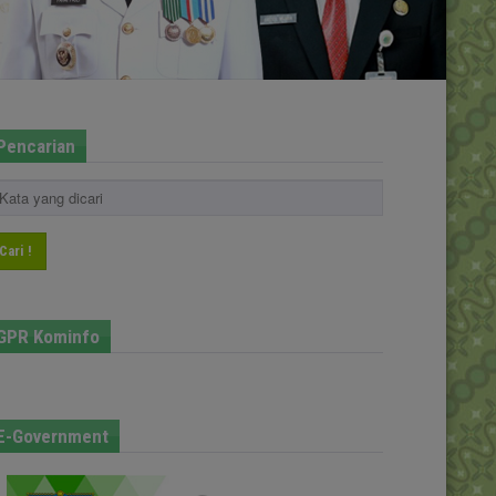
Pencarian
Cari !
GPR Kominfo
E-Government