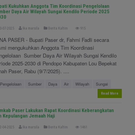
pati Kukuhkan Anggota Tim Koordinasi Pengelolaan
mber Daya Air Wilayah Sungai Kendilo Periode 2025
030
0-07-2025
Ika marsila
Berita Kaltim
915
NA PASER - Bupati Paser dr, Fahmi Fadli secara
smi mengukuhkan Anggota Tim Koordinasi
ngelolaan Sumber Daya Air Wilayah Sungai Kendilo
riode 2025-2030 di Pendopo Kabupaten Lou Bepekat
nah Paser, Rabu (9/7/2025). ....
Pengelolaan
Sumber
Daya
Air
Wilayah
Sungai
Read More
mkab Paser Lakukan Rapat Koordinasi Keberangkatan
n Kepulangan Jemaah Haji
2-04-2025
Ika marsila
Berita Kaltim
1461