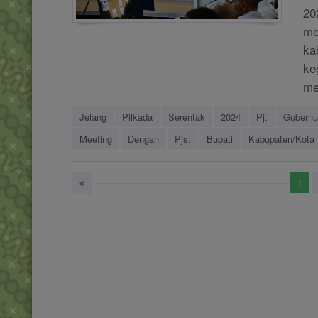
20
me
ka
ke
me
Jelang
Pilkada
Serentak
2024
Pj.
Gubernu
Meeting
Dengan
Pjs.
Bupati
Kabupaten/Kota
1