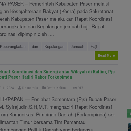
NA PASER – Pemerintah Kabupaten Paser melalui
gian Kesejahteraan Rakyat (Kesra) pada Sekretariat
erah Kabupaten Paser melakukan Rapat Koordinasi
berangkatan dan Kepulangan jemaah haji. Rapat
ordinasi dipimpin oleh ....
Keberangkatan
dan
Kepulangan
Jemaah
Haji
Read More
kuat Koordinasi dan Sinergi antar Wilayah di Kaltim, Pjs
pati Paser Hadiri Rakor Forkopimda
3-11-2024
Ika marsila
Berita Kaltim
917
LIKPAPAN — Penjabat Sementara (Pjs) Bupati Paser
M. Syirajudin.S.H,M.T, menghadiri Rapat Koordinasi
rum Komunikasi Pimpinan Daerah (Forkompinda) se-
limantan Timur bersama Tim Pemantau
rkembangan Politik Daerah yang berlangsu ....