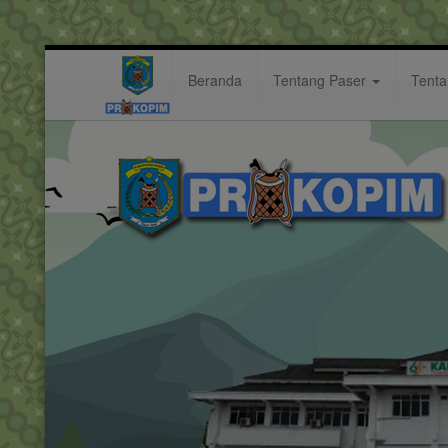
Beranda
Tentang Paser
Tent
dinas
Hastag: