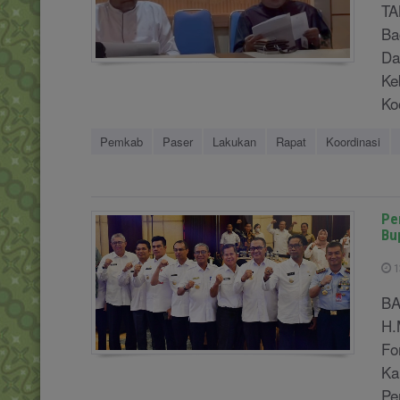
TA
Ba
Da
Ke
Ko
Pemkab
Paser
Lakukan
Rapat
Koordinasi
Per
Bu
1
BA
H.
Fo
Ka
Pe