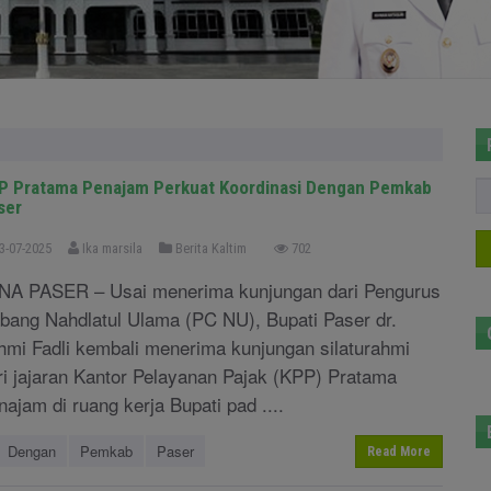
P Pratama Penajam Perkuat Koordinasi Dengan Pemkab
ser
3-07-2025
Ika marsila
Berita Kaltim
702
NA PASER – Usai menerima kunjungan dari Pengurus
bang Nahdlatul Ulama (PC NU), Bupati Paser dr.
hmi Fadli kembali menerima kunjungan silaturahmi
ri jajaran Kantor Pelayanan Pajak (KPP) Pratama
najam di ruang kerja Bupati pad ....
Dengan
Pemkab
Paser
Read More