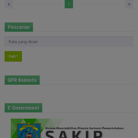
1
Pencarian
Cari !
GPR Kominfo
E-Government