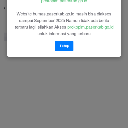
prokopim.paserkab.go.id
(0543) 21110
RSU Panglima Sebaya
Website humas.paserkab.go.id masih bisa diakses
(0543) 21118
sampai September 2025 Namun tidak ada berita
terbaru lagi, silahkan Akses
prokopim.paserkab.go.id
untuk informasi yang terbaru
Facebook Page
Twitter
Instagram
Tutup