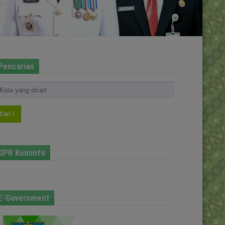
Pencarian
Cari !
GPR Kominfo
E-Government