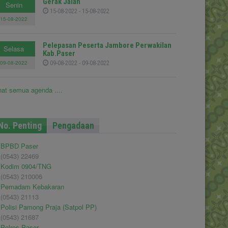
Gerak Jalan
Senin
15-08-2022 - 15-08-2022
15-08-2022
Pelepasan Peserta Jambore Perwakilan
Selasa
Kab.Paser
09-08-2022
09-08-2022 - 09-08-2022
hat semua agenda ....
No. Penting
Pengadaan
BPBD Paser
(0543) 22469
Kodim 0904/TNG
(0543) 210006
Pemadam Kebakaran
(0543) 21113
Polisi Pamong Praja (Satpol PP)
(0543) 21687
Polres Paser