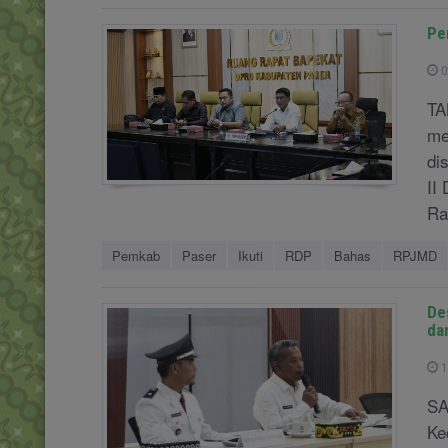
Pe
0
TA
me
di
II
Ra
Pemkab
Paser
Ikuti
RDP
Bahas
RPJMD
De
da
1
SA
Ke