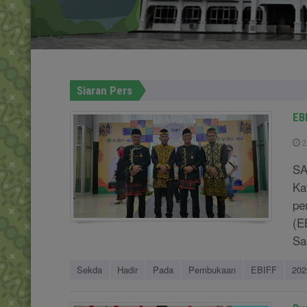
Siaran Pers
EB
2
SA
Ka
pe
(E
Sa
Sekda
Hadir
Pada
Pembukaan
EBIFF
202