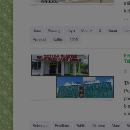
se
ke
....
Desa
Padang
Jaya
Masuk
3
Besar
Lo
Provinsi
Kaltim
2025
Be
Ta
1
TA
Pu
pa
bi
ya
Beberapa
Fasilitas
Publik
Dikebut
Akan
B