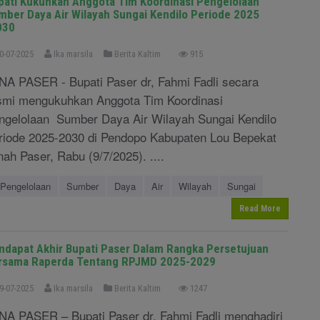
pati Kukuhkan Anggota Tim Koordinasi Pengelolaan
mber Daya Air Wilayah Sungai Kendilo Periode 2025
030
0-07-2025
Ika marsila
Berita Kaltim
915
NA PASER - Bupati Paser dr, Fahmi Fadli secara
smi mengukuhkan Anggota Tim Koordinasi
ngelolaan Sumber Daya Air Wilayah Sungai Kendilo
riode 2025-2030 di Pendopo Kabupaten Lou Bepekat
nah Paser, Rabu (9/7/2025). ....
Pengelolaan
Sumber
Daya
Air
Wilayah
Sungai
Read More
ndapat Akhir Bupati Paser Dalam Rangka Persetujuan
rsama Raperda Tentang RPJMD 2025-2029
9-07-2025
Ika marsila
Berita Kaltim
1247
NA PASER – Bupati Paser dr. Fahmi Fadli menghadiri