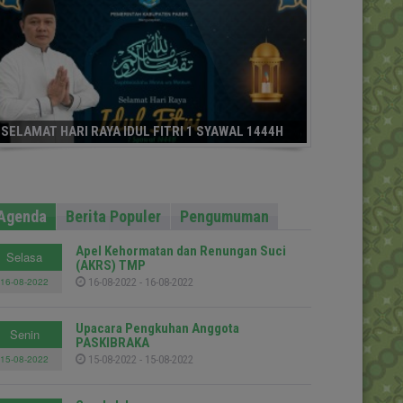
SELAMAT HARI RAYA IDUL FITRI 1 SYAWAL 1444H
Agenda
Berita Populer
Pengumuman
Apel Kehormatan dan Renungan Suci
Selasa
(AKRS) TMP
16-08-2022
16-08-2022 - 16-08-2022
Upacara Pengkuhan Anggota
Senin
PASKIBRAKA
15-08-2022
15-08-2022 - 15-08-2022