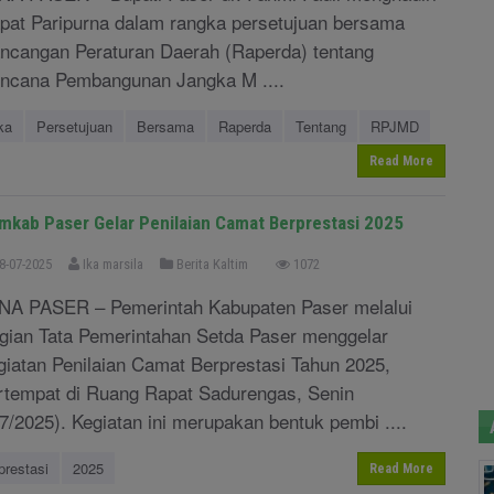
pat Paripurna dalam rangka persetujuan bersama
ncangan Peraturan Daerah (Raperda) tentang
ncana Pembangunan Jangka M ....
ka
Persetujuan
Bersama
Raperda
Tentang
RPJMD
Read More
mkab Paser Gelar Penilaian Camat Berprestasi 2025
8-07-2025
Ika marsila
Berita Kaltim
1072
NA PASER – Pemerintah Kabupaten Paser melalui
gian Tata Pemerintahan Setda Paser menggelar
giatan Penilaian Camat Berprestasi Tahun 2025,
rtempat di Ruang Rapat Sadurengas, Senin
/7/2025). Kegiatan ini merupakan bentuk pembi ....
prestasi
2025
Read More