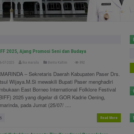
IFF 2025, Ajang Promosi Seni dan Budaya
6-07-2025
Ika marsila
Berita Kaltim
892
MARINDA – Sekretaris Daerah Kabupaten Paser Drs.
tsul Wijaya.M.Si mewakili Bupati Paser menghadiri
mbukaan East Borneo International Folklore Festival
BIFF) 2025 yang digelar di GOR Kadrie Oening,
marinda, pada Jumat (25/07/ ....
5
Read More