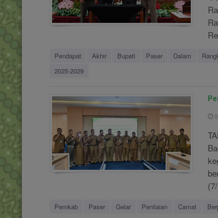
Ra
Ra
Re
Pendapat
Akhir
Bupati
Paser
Dalam
Rang
2025-2029
Pe
0
TA
Ba
ke
be
(7
Pemkab
Paser
Gelar
Penilaian
Camat
Ber