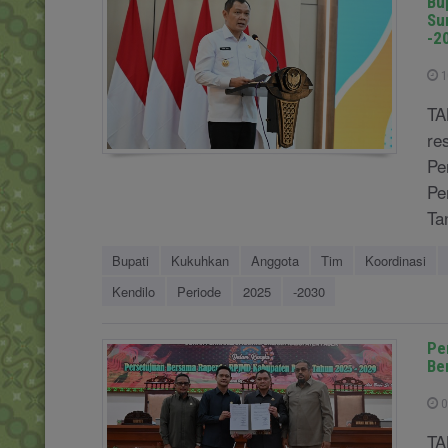
Bu
Su
-2
1
TA
re
Pe
Pe
Ta
Bupati
Kukuhkan
Anggota
Tim
Koordinasi
Kendilo
Periode
2025
-2030
Pe
Be
0
TA