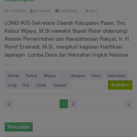
27-08-2024
Ika marsila
Pendidikan
2637
LONG IKIS-Sekretaris Daerah Kabupaten Paser, Drs.
Katsul Wijaya, M.Si mewakili Bupati Paser didampingi
Asisten Pemerintahan dan Kesejahteraan Rakyat, Ir. H.
Romif Erwinadi, M.Si, mengikuti kegiatan klarifikasi
lapangan Lomba Desa dan Kelurahan tingkat Nasiona
....
Sekda
Katsul
Wijaya
:
Harapan
Kami
Kelurahan
Long
Ikis
Cetak
Sejarah
Read More
1
2
Pencarian