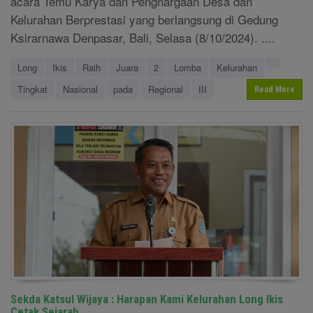
acara Temu Karya dan Penghargaan Desa dan
Kelurahan Berprestasi yang berlangsung di Gedung
Ksirarnawa Denpasar, Bali, Selasa (8/10/2024). ....
Long
Ikis
Raih
Juara
2
Lomba
Kelurahan
Tingkat
Nasional
pada
Regional
III
Read More
Sekda Katsul Wijaya : Harapan Kami Kelurahan Long Ikis
Cetak Sejarah