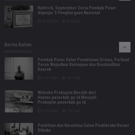
Hattrick, September Ceria Pemkab Paser
diganjar 3 Penghargaan Nasional
16-09-2024
8114 kali
Berita Kaltim
Pemkab Paser Gelar Pembinaan Ormas, Perkuat
Peran Wujudkan Kemajuan dan Kondusifitas
Daerah
31-07-2025
7511 kali
Website Prokopim Beralih dari
Humas.paserkab.go.id Menjadi
Prokopim.paserkab.go.id
31-07-2025
1567 kali
Pelatihan dan Karantina Calon Paskibraka Resmi
Dibuka