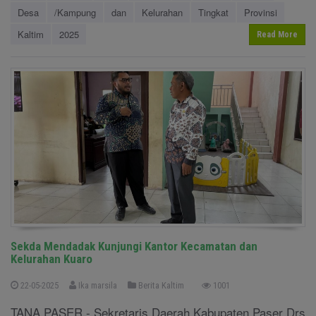
Desa
/Kampung
dan
Kelurahan
Tingkat
Provinsi
Kaltim
2025
Read More
Sekda Mendadak Kunjungi Kantor Kecamatan dan
Kelurahan Kuaro
22-05-2025
Ika marsila
Berita Kaltim
1001
TANA PASER - Sekretaris Daerah Kabupaten Paser Drs