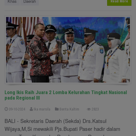
Khas
Daerah
Read More
Long Ikis Raih Juara 2 Lomba Kelurahan Tingkat Nasional
pada Regional III
09-10-2024
Ika marsila
Berita Kaltim
2823
BALI - Sekretaris Daerah (Sekda) Drs.Katsul
Wijaya,M,Si mewakili Pjs.Bupati Paser hadir dalam