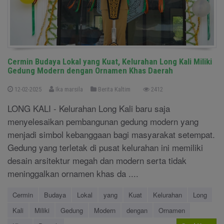
Cermin Budaya Lokal yang Kuat, Kelurahan Long Kali Miliki
Gedung Modern dengan Ornamen Khas Daerah
12-02-2025
Ika marsila
Berita Kaltim
2412
LONG KALI - Kelurahan Long Kali baru saja
menyelesaikan pembangunan gedung modern yang
menjadi simbol kebanggaan bagi masyarakat setempat.
Gedung yang terletak di pusat kelurahan ini memiliki
desain arsitektur megah dan modern serta tidak
meninggalkan ornamen khas da ....
Cermin
Budaya
Lokal
yang
Kuat
Kelurahan
Long
Kali
Miliki
Gedung
Modern
dengan
Ornamen