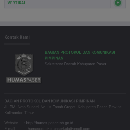
VERTIKAL
Kontak Kami
BAGIAN PROTOKOL DAN KOMUNIKASI
PIMPINAN
Sekretariat Daerah Kabupaten Paser
BAGIAN PROTOKOL DAN KOMUNIKASI PIMPINAN
Jl. RM. Noto Sunardi No. 01 Tanah Grogot, Kabupaten Paser, Provinsi
Kalimantan Timur
Website
:
http://humas.paserkab.go.id
E-mail : humasprotokol.paserkab@gmail.com