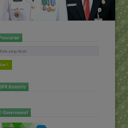
Pencarian
Cari !
GPR Kominfo
E-Government