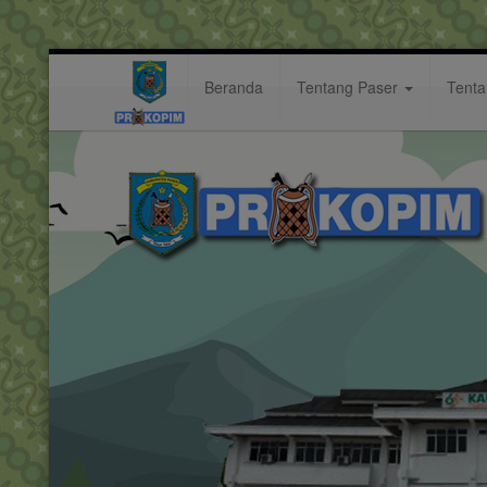
Beranda
Tentang Paser
Tent
gedung
Hastag: