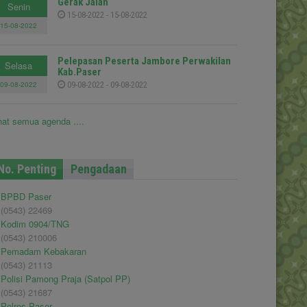
Gerak Jalan
Senin
15-08-2022 - 15-08-2022
15-08-2022
Pelepasan Peserta Jambore Perwakilan
Selasa
Kab.Paser
09-08-2022
09-08-2022 - 09-08-2022
hat semua agenda ....
No. Penting
Pengadaan
BPBD Paser
(0543) 22469
Kodim 0904/TNG
(0543) 210006
Pemadam Kebakaran
(0543) 21113
Polisi Pamong Praja (Satpol PP)
(0543) 21687
Polres Paser