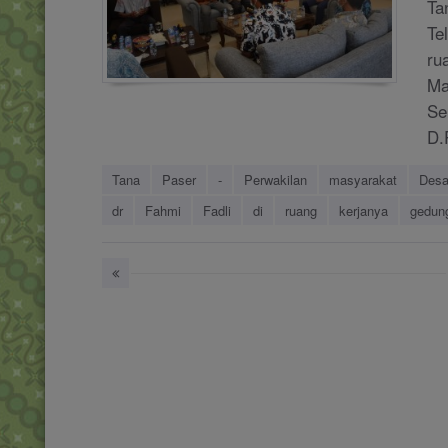
Ta
Te
ru
Ma
Se
D.
Tana
Paser
-
Perwakilan
masyarakat
Des
dr
Fahmi
Fadli
di
ruang
kerjanya
gedun