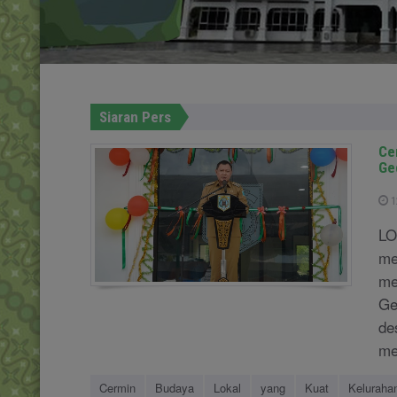
Siaran Pers
Ce
Ge
1
LO
me
me
Ge
de
me
Cermin
Budaya
Lokal
yang
Kuat
Keluraha