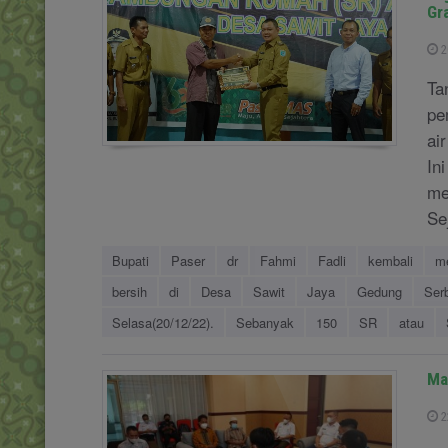
Gr
2
Ta
pe
ai
In
me
Se
Bupati
Paser
dr
Fahmi
Fadli
kembali
m
bersih
di
Desa
Sawit
Jaya
Gedung
Ser
Selasa(20/12/22).
Sebanyak
150
SR
atau
Ma
2