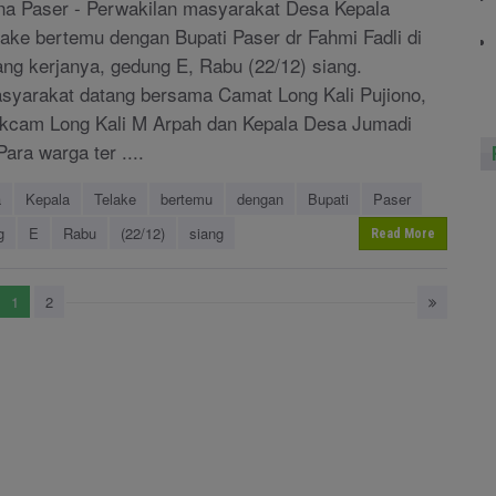
na Paser - Perwakilan masyarakat Desa Kepala
lake bertemu dengan Bupati Paser dr Fahmi Fadli di
ang kerjanya, gedung E, Rabu (22/12) siang.
syarakat datang bersama Camat Long Kali Pujiono,
kcam Long Kali M Arpah dan Kepala Desa Jumadi
Para warga ter ....
a
Kepala
Telake
bertemu
dengan
Bupati
Paser
g
E
Rabu
(22/12)
siang
Read More
1
2