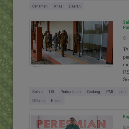
Ornamen
Khas
Daerah
Se
Pa
1
TA
pe
me
RS
Se
Selain
Lift
Perkantoran
Gedung
PMI
dan
Ditinjau
Bupati
Bu
0