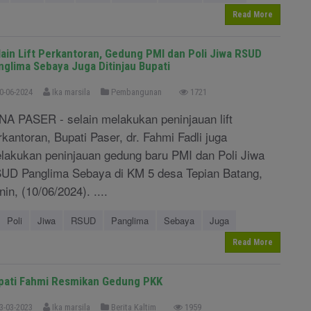
Read More
lain Lift Perkantoran, Gedung PMI dan Poli Jiwa RSUD
nglima Sebaya Juga Ditinjau Bupati
0-06-2024
Ika marsila
Pembangunan
1721
NA PASER - selain melakukan peninjauan lift
rkantoran, Bupati Paser, dr. Fahmi Fadli juga
lakukan peninjauan gedung baru PMI dan Poli Jiwa
UD Panglima Sebaya di KM 5 desa Tepian Batang,
nin, (10/06/2024). ....
Poli
Jiwa
RSUD
Panglima
Sebaya
Juga
Read More
pati Fahmi Resmikan Gedung PKK
3-03-2023
Ika marsila
Berita Kaltim
1959