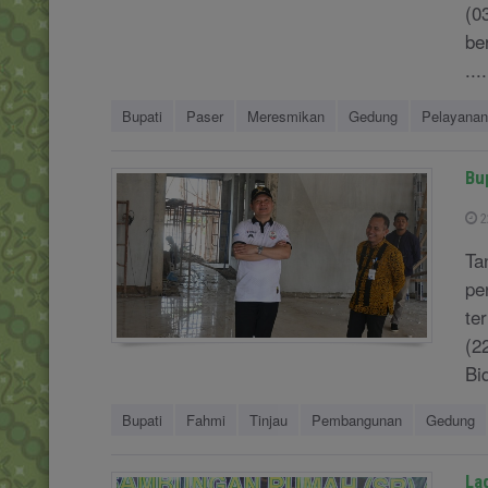
(0
be
....
Bupati
Paser
Meresmikan
Gedung
Pelayanan
Bu
2
Ta
pe
te
(2
Bi
Bupati
Fahmi
Tinjau
Pembangunan
Gedung
La