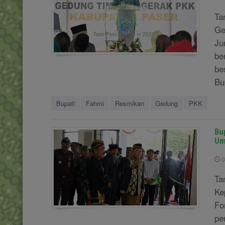
Ta
Ge
Ju
be
be
Bu
Bupati
Fahmi
Resmikan
Gedung
PKK
Bu
Um
0
Ta
Ke
Fo
pe