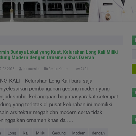
rmin Budaya Lokal yang Kuat, Kelurahan Long Kali Miliki
dung Modern dengan Ornamen Khas Daerah
2-02-2025
Ika marsila
Berita Kaltim
2401
NG KALI - Kelurahan Long Kali baru saja
nyelesaikan pembangunan gedung modern yang
njadi simbol kebanggaan bagi masyarakat setempat.
dung yang terletak di pusat kelurahan ini memiliki
sain arsitektur megah dan modern serta tidak
ninggalkan ornamen khas da ....
n
Long
Kali
Miliki
Gedung
Modern
dengan