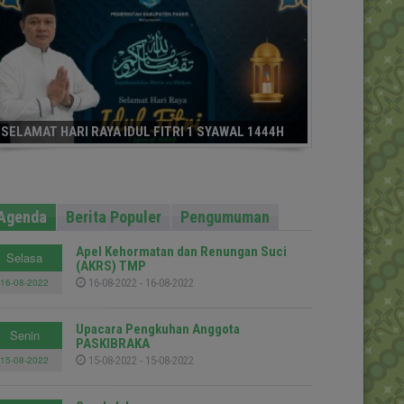
SELAMAT HARI RAYA IDUL FITRI 1 SYAWAL 1444H
Agenda
Berita Populer
Pengumuman
Apel Kehormatan dan Renungan Suci
Selasa
(AKRS) TMP
16-08-2022
16-08-2022 - 16-08-2022
Upacara Pengkuhan Anggota
Senin
PASKIBRAKA
15-08-2022
15-08-2022 - 15-08-2022