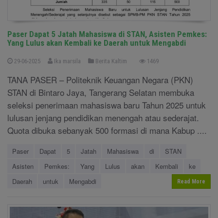
Paser Dapat 5 Jatah Mahasiswa di STAN, Asisten Pemkes:
Yang Lulus akan Kembali ke Daerah untuk Mengabdi
29-06-2025
Ika marsila
Berita Kaltim
1469
TANA PASER – Politeknik Keuangan Negara (PKN)
STAN di Bintaro Jaya, Tangerang Selatan membuka
seleksi penerimaan mahasiswa baru Tahun 2025 untuk
lulusan jenjang pendidikan menengah atau sederajat.
Quota dibuka sebanyak 500 formasi di mana Kabup ....
Paser
Dapat
5
Jatah
Mahasiswa
di
STAN
Asisten
Pemkes:
Yang
Lulus
akan
Kembali
ke
Daerah
untuk
Mengabdi
Read More