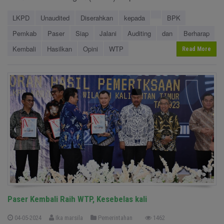
LKPD
Unaudited
Diserahkan
kepada
BPK
Pemkab
Paser
Siap
Jalani
Auditing
dan
Berharap
Kembali
Hasilkan
Opini
WTP
Read More
Paser Kembali Raih WTP, Kesebelas kali
04-05-2024
Ika marsila
Pemerintahan
1462