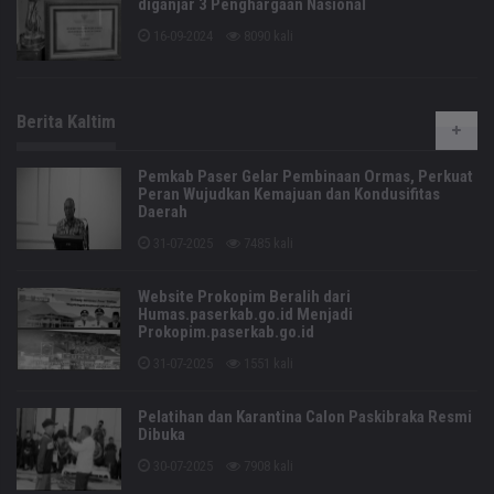
diganjar 3 Penghargaan Nasional
16-09-2024
8090 kali
Berita Kaltim
Pemkab Paser Gelar Pembinaan Ormas, Perkuat
Peran Wujudkan Kemajuan dan Kondusifitas
Daerah
31-07-2025
7485 kali
Website Prokopim Beralih dari
Humas.paserkab.go.id Menjadi
Prokopim.paserkab.go.id
31-07-2025
1551 kali
Pelatihan dan Karantina Calon Paskibraka Resmi
Dibuka
30-07-2025
7908 kali