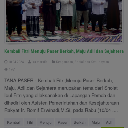
Kembali Fitri Menuju Paser Berkah, Maju Adil dan Sejahtera
10-04-2024
Ika marsila
Keagamaan, Sosial dan Kebudayaan
1761
TANA PASER - Kembali Fitri,Menuju Paser Berkah,
Maju, Adil,dan Sejahtera merupakan tema dari Sholat
Idul Fitri yang dilaksanakan di Lapangan Pemda dan
dihadiri oleh Asisten Pemerintahan dan Kesejahteraan
Rakyat Ir. Romif Erwinadi,M.Si, pada Rabu (10/04 ....
Kembali
Fitri
Menuju
Paser
Berkah
Maju
Adil