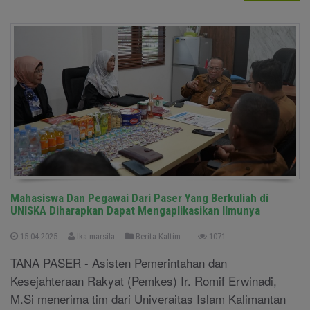
Mahasiswa Dan Pegawai Dari Paser Yang Berkuliah di
UNISKA Diharapkan Dapat Mengaplikasikan Ilmunya
15-04-2025
Ika marsila
Berita Kaltim
1071
TANA PASER - Asisten Pemerintahan dan
Kesejahteraan Rakyat (Pemkes) Ir. Romif Erwinadi,
M.Si menerima tim dari Univeraitas Islam Kalimantan