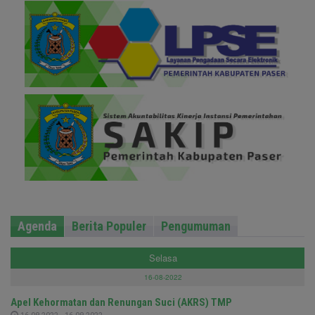
Agenda
Berita Populer
Pengumuman
Selasa
16-08-2022
Apel Kehormatan dan Renungan Suci (AKRS) TMP