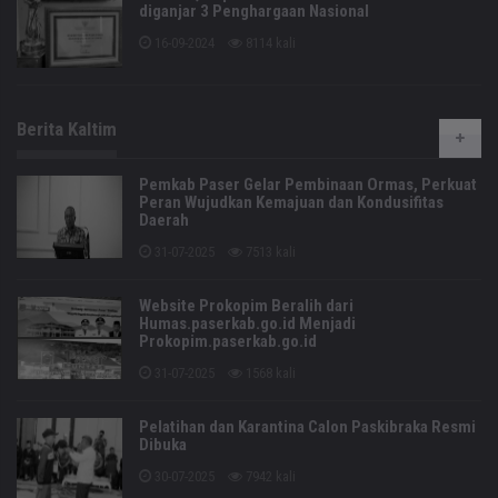
diganjar 3 Penghargaan Nasional
16-09-2024
8114 kali
Berita Kaltim
Pemkab Paser Gelar Pembinaan Ormas, Perkuat
Peran Wujudkan Kemajuan dan Kondusifitas
Daerah
31-07-2025
7513 kali
Website Prokopim Beralih dari
Humas.paserkab.go.id Menjadi
Prokopim.paserkab.go.id
31-07-2025
1568 kali
Pelatihan dan Karantina Calon Paskibraka Resmi
Dibuka
30-07-2025
7942 kali