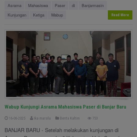
Asrama
Mahasiswa
Paser
di
Banjarmasin
Kunjungan
Ketiga
Wabup
Read More
Wabup Kunjungi Asrama Mahasiswa Paser di Banjar Baru
16-06-2025
Ika marsila
Berita Kaltim
753
BANJAR BARU - Setelah melakukan kunjungan di