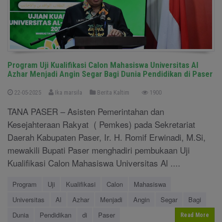
Program Uji Kualifikasi Calon Mahasiswa Universitas Al
Azhar Menjadi Angin Segar Bagi Dunia Pendidikan di Paser
22-05-2025
Ika marsila
Berita Kaltim
1900
TANA PASER – Asisten Pemerintahan dan
Kesejahteraan Rakyat ( Pemkes) pada Sekretariat
Daerah Kabupaten Paser, Ir. H. Romif Erwinadi, M.Si,
mewakili Bupati Paser menghadiri pembukaan Uji
Kualifikasi Calon Mahasiswa Universitas Al ....
Program
Uji
Kualifikasi
Calon
Mahasiswa
Universitas
Al
Azhar
Menjadi
Angin
Segar
Bagi
Dunia
Pendidikan
di
Paser
Read More