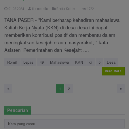
01-08-2024
Ika marsila
Berita Kaltim
1722
TANA PASER - "Kami berharap kehadiran mahasiswa
Kuliah Kerja Nyata (KKN) di desa-desa ini dapat
memberikan kontribusi positif dan membantu dalam
meningkatkan kesejahteraan masyarakat, " kata
Asisten Pemerintahan dan Kesejaht ....
Romif
Lepas
49
Mahasiswa
KKN
di
5
Desa
Read More
1
2
Pencarian