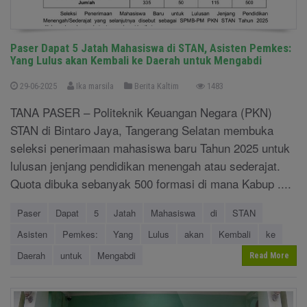
Paser Dapat 5 Jatah Mahasiswa di STAN, Asisten Pemkes:
Yang Lulus akan Kembali ke Daerah untuk Mengabdi
29-06-2025
Ika marsila
Berita Kaltim
1483
TANA PASER – Politeknik Keuangan Negara (PKN)
STAN di Bintaro Jaya, Tangerang Selatan membuka
seleksi penerimaan mahasiswa baru Tahun 2025 untuk
lulusan jenjang pendidikan menengah atau sederajat.
Quota dibuka sebanyak 500 formasi di mana Kabup ....
Paser
Dapat
5
Jatah
Mahasiswa
di
STAN
Asisten
Pemkes:
Yang
Lulus
akan
Kembali
ke
Daerah
untuk
Mengabdi
Read More