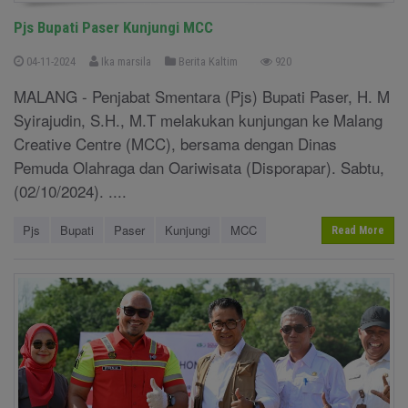
Pjs Bupati Paser Kunjungi MCC
04-11-2024
Ika marsila
Berita Kaltim
920
MALANG - Penjabat Smentara (Pjs) Bupati Paser, H. M
Syirajudin, S.H., M.T melakukan kunjungan ke Malang
Creative Centre (MCC), bersama dengan Dinas
Pemuda Olahraga dan Oariwisata (Disporapar). Sabtu,
(02/10/2024). ....
Pjs
Bupati
Paser
Kunjungi
MCC
Read More