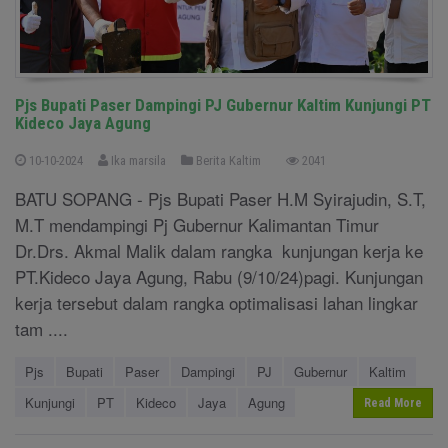
Pjs Bupati Paser Dampingi PJ Gubernur Kaltim Kunjungi PT
Kideco Jaya Agung
10-10-2024
Ika marsila
Berita Kaltim
2041
BATU SOPANG - Pjs Bupati Paser H.M Syirajudin, S.T,
M.T mendampingi Pj Gubernur Kalimantan Timur
Dr.Drs. Akmal Malik dalam rangka kunjungan kerja ke
PT.Kideco Jaya Agung, Rabu (9/10/24)pagi. Kunjungan
kerja tersebut dalam rangka optimalisasi lahan lingkar
tam ....
Pjs
Bupati
Paser
Dampingi
PJ
Gubernur
Kaltim
Kunjungi
PT
Kideco
Jaya
Agung
Read More