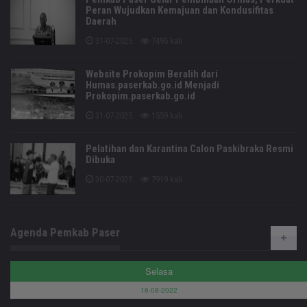
Peran Wujudkan Kemajuan dan Kondusifitas
Daerah
31-07-2025
7495 kali
Website Prokopim Beralih dari
Humas.paserkab.go.id Menjadi
Prokopim.paserkab.go.id
31-07-2025
1559 kali
Pelatihan dan Karantina Calon Paskibraka Resmi
Dibuka
30-07-2025
7919 kali
Agenda Pemkab Paser
Selasa
16-08-2022