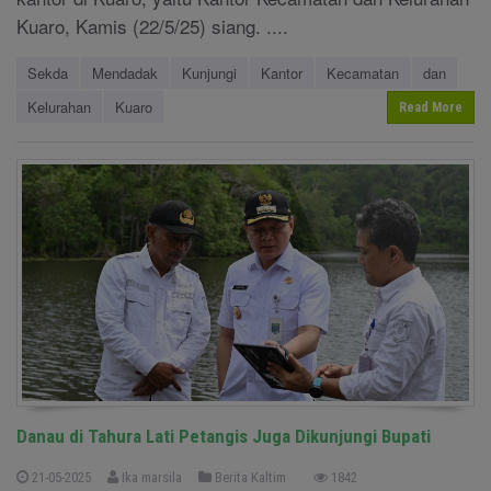
Kuaro, Kamis (22/5/25) siang. ....
Sekda
Mendadak
Kunjungi
Kantor
Kecamatan
dan
Kelurahan
Kuaro
Read More
Danau di Tahura Lati Petangis Juga Dikunjungi Bupati
21-05-2025
Ika marsila
Berita Kaltim
1842