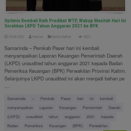
Optimis Kembali Raih Predikat WTP, Wabup Masitah Hari Ini
Serahkan LKPD Tahun Anggaran 2021 ke BPK
29-03-2022
Hairuni
Berita Kaltim
1625
Samarinda – Pemkab Paser hari ini kembali
menyampaikan Laporan Keuangan Pemerintah Daerah
(LKPD) unaudited tahun anggaran 2021 kepada Badan
Pemeriksa Keuangan (BPK) Perwakilan Provinsi Kaltim.
Selanjutnya LKPD unaudited ini akan menjadi bahan pe
....
Samarinda
–
Pemkab
Paser
hari
ini
kembali
menyampaikan
Laporan
Keuangan
Pemerintah
Daerah
(LKPD)
unaudited
tahun
anggaran
2021
kepada
Badan
Pemeriksa
Keuangan
(BPK)
Perwakilan