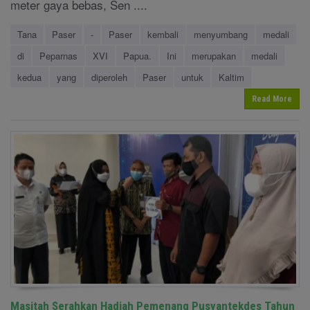
meter gaya bebas, Sen ....
Tana
Paser
-
Paser
kembali
menyumbang
medali
di
Peparnas
XVI
Papua.
Ini
merupakan
medali
kedua
yang
diperoleh
Paser
untuk
Kaltim
Read More
Masitah Serahkan Hadiah Pemenang Pusyantekdes Tahun