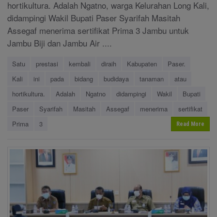
hortikultura. Adalah Ngatno, warga Kelurahan Long Kali,
didampingi Wakil Bupati Paser Syarifah Masitah
Assegaf menerima sertifikat Prima 3 Jambu untuk
Jambu Biji dan Jambu Air ....
Satu
prestasi
kembali
diraih
Kabupaten
Paser.
Kali
ini
pada
bidang
budidaya
tanaman
atau
hortikultura.
Adalah
Ngatno
didampingi
Wakil
Bupati
Paser
Syarifah
Masitah
Assegaf
menerima
sertifikat
Prima
3
Read More