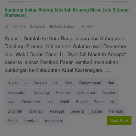
Kunjungi Kukar, Wabup Masitah Kenang Masa Lalu Sebagai
Wartawati
14-12-2021
Hairuni
Berita Kaltim
1639
Kukar – Setelah ke Kota Banjarmasin dan Kabupaten
Tabalong Provinsi Kalimantan Selatan awal Desember
lalu, Wakil Bupati Paser Hj. Syarifah Masitah Assegaf
beserta jajaran Pemkab Paser kembali melakukan
kunjungan ke Kabupaten Kutai Kartanegara ....
Kukar
–
Setelah
ke
Kota
Banjarmasin
dan
Kabupaten
Tabalong
Provinsi
Kalimantan
Selatan
awal
Desember
lalu
Wakil
Bupati
Paser
Hj.
Syarifah
Masitah
Assegaf
beserta
jajaran
Pemkab
Paser
kembali
melakuka
Read More