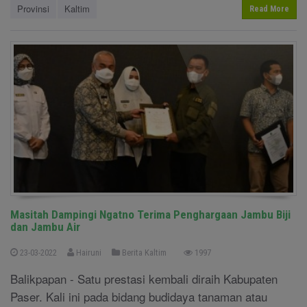
Provinsi
Kaltim
Read More
Masitah Dampingi Ngatno Terima Penghargaan Jambu Biji
dan Jambu Air
23-03-2022
Hairuni
Berita Kaltim
1997
Balikpapan - Satu prestasi kembali diraih Kabupaten
Paser. Kali ini pada bidang budidaya tanaman atau