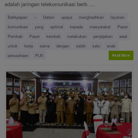
adalah jaringan telekomunikasi berb ....
Balikpapan
–
Dalam
upaya
menghadirkan
layanan
komunikasi
yang
optimal
kepada
masyarakat
Paser
Pemkab
Paser
kembali
melakukan
penjajakan
awal
untuk
kerja
sama
dengan
salah
satu
anak
perusahaan
PLN
Read More