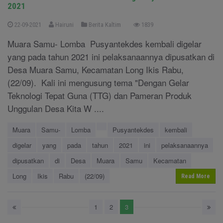
2021
22-09-2021
Hairuni
Berita Kaltim
1839
Muara Samu- Lomba Pusyantekdes kembali digelar
yang pada tahun 2021 ini pelaksanaannya dipusatkan di
Desa Muara Samu, Kecamatan Long Ikis Rabu,
(22/09). Kali ini mengusung tema "Dengan Gelar
Teknologi Tepat Guna (TTG) dan Pameran Produk
Unggulan Desa Kita W ....
Muara
Samu-
Lomba
Pusyantekdes
kembali
digelar
yang
pada
tahun
2021
ini
pelaksanaannya
dipusatkan
di
Desa
Muara
Samu
Kecamatan
Long
Ikis
Rabu
(22/09)
Read More
1
2
3