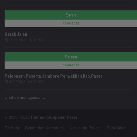
Senin
15-08-2022
Gerak Jalan
15-08-2022 - 15-08-2022
Selasa
09-08-2022
Pelepasan Peserta Jambore Perwakilan Kab.Paser
09-08-2022 - 09-08-2022
Lihat semua agenda ....
© 2016 - 2026
Humas Kabupaten Paser
Redaksi
Syarat dan Ketentuan
Kebijakan Privasi
Peta Situs