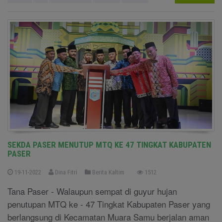
SEKDA PASER MENUTUP MTQ KE 47 TINGKAT KABUPATEN
PASER
19-11-2022
Dina Fitri
Berita Kaltim
1512
Tana Paser - Walaupun sempat di guyur hujan
penutupan MTQ ke - 47 Tingkat Kabupaten Paser yang
berlangsung di Kecamatan Muara Samu berjalan aman