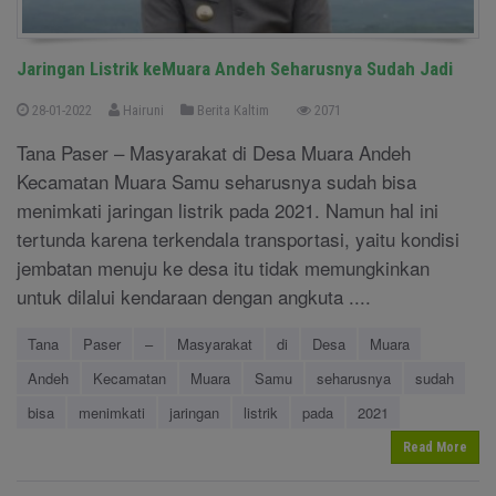
Jaringan Listrik keMuara Andeh Seharusnya Sudah Jadi
28-01-2022
Hairuni
Berita Kaltim
2071
Tana Paser – Masyarakat di Desa Muara Andeh
Kecamatan Muara Samu seharusnya sudah bisa
menimkati jaringan listrik pada 2021. Namun hal ini
tertunda karena terkendala transportasi, yaitu kondisi
jembatan menuju ke desa itu tidak memungkinkan
untuk dilalui kendaraan dengan angkuta ....
Tana
Paser
–
Masyarakat
di
Desa
Muara
Andeh
Kecamatan
Muara
Samu
seharusnya
sudah
bisa
menimkati
jaringan
listrik
pada
2021
Read More