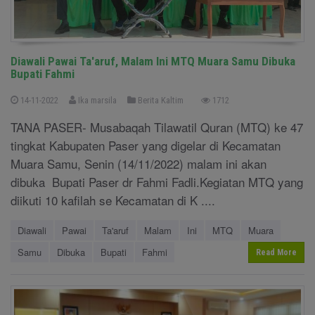
Diawali Pawai Ta'aruf, Malam Ini MTQ Muara Samu Dibuka
Bupati Fahmi
14-11-2022
Ika marsila
Berita Kaltim
1712
TANA PASER- Musabaqah Tilawatil Quran (MTQ) ke 47
tingkat Kabupaten Paser yang digelar di Kecamatan
Muara Samu, Senin (14/11/2022) malam ini akan
dibuka Bupati Paser dr Fahmi Fadli.Kegiatan MTQ yang
diikuti 10 kafilah se Kecamatan di K ....
Diawali
Pawai
Ta'aruf
Malam
Ini
MTQ
Muara
Samu
Dibuka
Bupati
Fahmi
Read More