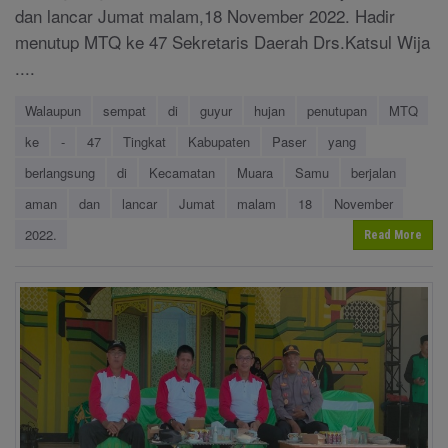
dan lancar Jumat malam,18 November 2022. Hadir
menutup MTQ ke 47 Sekretaris Daerah Drs.Katsul Wija
....
Walaupun
sempat
di
guyur
hujan
penutupan
MTQ
ke
-
47
Tingkat
Kabupaten
Paser
yang
berlangsung
di
Kecamatan
Muara
Samu
berjalan
aman
dan
lancar
Jumat
malam
18
November
2022.
Read More