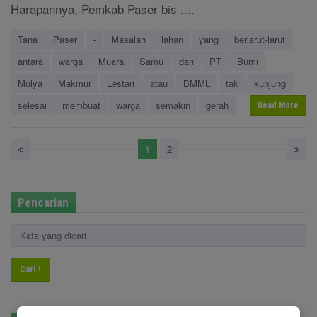
Harapannya, Pemkab Paser bis ....
Tana
Paser
-
Masalah
lahan
yang
berlarut-larut
antara
warga
Muara
Samu
dan
PT
Bumi
Mulya
Makmur
Lestari
atau
BMML
tak
kunjung
selesai
membuat
warga
semakin
gerah
Read More
1
2
Pencarian
Cari !