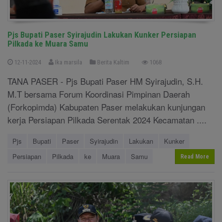
Pjs Bupati Paser Syirajudin Lakukan Kunker Persiapan
Pilkada ke Muara Samu
12-11-2024
Ika marsila
Berita Kaltim
1068
TANA PASER - Pjs Bupati Paser HM Syirajudin, S.H.
M.T bersama Forum Koordinasi Pimpinan Daerah
(Forkopimda) Kabupaten Paser melakukan kunjungan
kerja Persiapan Pilkada Serentak 2024 Kecamatan ....
Pjs
Bupati
Paser
Syirajudin
Lakukan
Kunker
Persiapan
Pilkada
ke
Muara
Samu
Read More