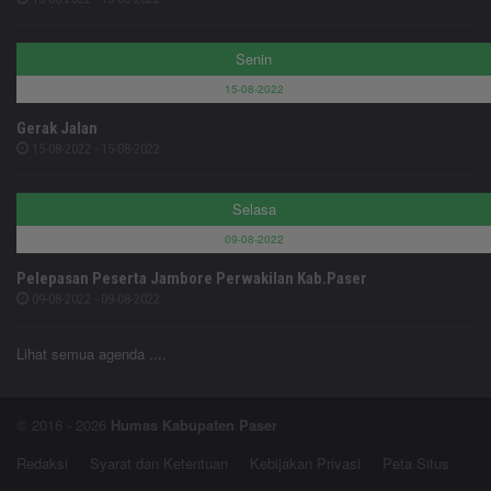
Senin
15-08-2022
Gerak Jalan
15-08-2022 - 15-08-2022
Selasa
09-08-2022
Pelepasan Peserta Jambore Perwakilan Kab.Paser
09-08-2022 - 09-08-2022
Lihat semua agenda ....
© 2016 - 2026
Humas Kabupaten Paser
Redaksi
Syarat dan Ketentuan
Kebijakan Privasi
Peta Situs