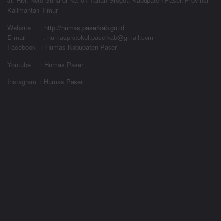
Jl. RM. Noto Sunardi No. 01 Tanah Grogot, Kabupaten Paser, Provinsi
Kalimantan Timur
Website
:
http://humas.paserkab.go.id
E-mail : humasprotokol.paserkab@gmail.com
Facebook : Humas Kabupaten Paser
Youtube : Humas Paser
Instagram : Humas Paser