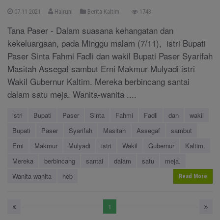
07-11-2021
Hairuni
Berita Kaltim
1743
Tana Paser - Dalam suasana kehangatan dan
kekeluargaan, pada Minggu malam (7/11), istri Bupati
Paser Sinta Fahmi Fadli dan wakil Bupati Paser Syarifah
Masitah Assegaf sambut Erni Makmur Mulyadi istri
Wakil Gubernur Kaltim. Mereka berbincang santai
dalam satu meja. Wanita-wanita ....
istri
Bupati
Paser
Sinta
Fahmi
Fadli
dan
wakil
Bupati
Paser
Syarifah
Masitah
Assegaf
sambut
Erni
Makmur
Mulyadi
istri
Wakil
Gubernur
Kaltim.
Mereka
berbincang
santai
dalam
satu
meja.
Wanita-wanita
heb
Read More
1