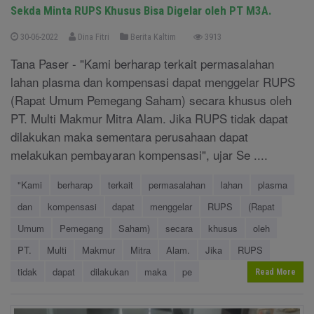
Sekda Minta RUPS Khusus Bisa Digelar oleh PT M3A.
30-06-2022
Dina Fitri
Berita Kaltim
3913
Tana Paser - "Kami berharap terkait permasalahan
lahan plasma dan kompensasi dapat menggelar RUPS
(Rapat Umum Pemegang Saham) secara khusus oleh
PT. Multi Makmur Mitra Alam. Jika RUPS tidak dapat
dilakukan maka sementara perusahaan dapat
melakukan pembayaran kompensasi", ujar Se ....
"Kami
berharap
terkait
permasalahan
lahan
plasma
dan
kompensasi
dapat
menggelar
RUPS
(Rapat
Umum
Pemegang
Saham)
secara
khusus
oleh
PT.
Multi
Makmur
Mitra
Alam.
Jika
RUPS
tidak
dapat
dilakukan
maka
pe
Read More