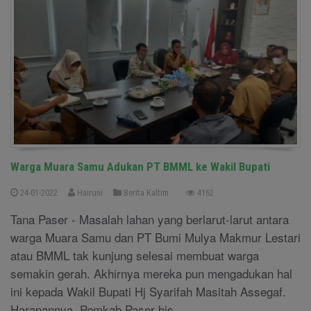
Warga Muara Samu Adukan PT BMML ke Wakil Bupati
24-01-2022
Hairuni
Berita Kaltim
4162
Tana Paser - Masalah lahan yang berlarut-larut antara
warga Muara Samu dan PT Bumi Mulya Makmur Lestari
atau BMML tak kunjung selesai membuat warga
semakin gerah. Akhirnya mereka pun mengadukan hal
ini kepada Wakil Bupati Hj Syarifah Masitah Assegaf.
Harapannya, Pemkab Paser bis ....