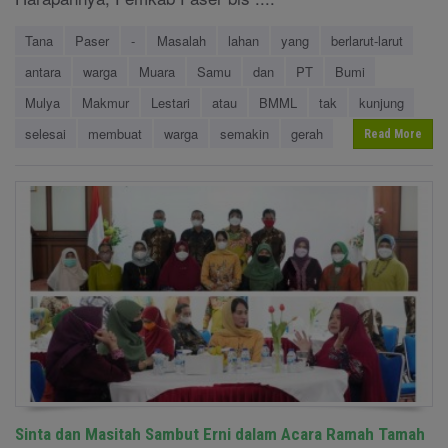
Tana
Paser
-
Masalah
lahan
yang
berlarut-larut
antara
warga
Muara
Samu
dan
PT
Bumi
Mulya
Makmur
Lestari
atau
BMML
tak
kunjung
selesai
membuat
warga
semakin
gerah
Read More
Sinta dan Masitah Sambut Erni dalam Acara Ramah Tamah