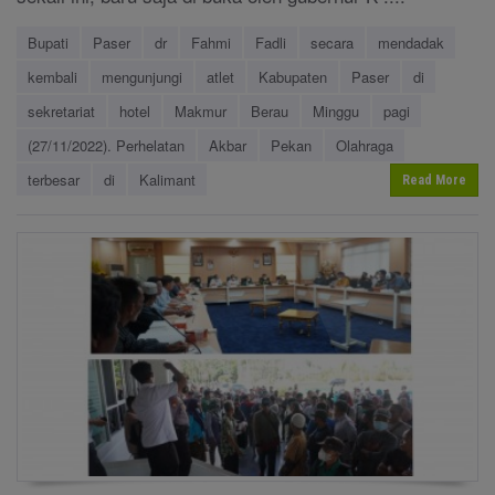
Bupati
Paser
dr
Fahmi
Fadli
secara
mendadak
kembali
mengunjungi
atlet
Kabupaten
Paser
di
sekretariat
hotel
Makmur
Berau
Minggu
pagi
(27/11/2022). Perhelatan
Akbar
Pekan
Olahraga
terbesar
di
Kalimant
Read More