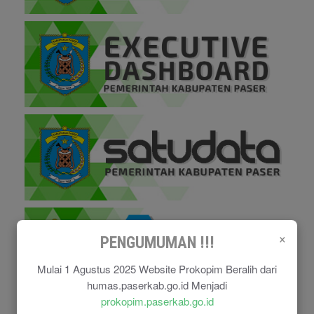
×
PENGUMUMAN !!!
Mulai 1 Agustus 2025 Website Prokopim Beralih dari
humas.paserkab.go.id Menjadi
prokopim.paserkab.go.id