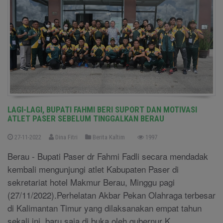
LAGI-LAGI, BUPATI FAHMI BERI SUPORT DAN MOTIVASI
ATLET PASER SEBELUM TINGGALKAN BERAU
27-11-2022
Dina Fitri
Berita Kaltim
1997
Berau - Bupati Paser dr Fahmi Fadli secara mendadak
kembali mengunjungi atlet Kabupaten Paser di
sekretariat hotel Makmur Berau, Minggu pagi
(27/11/2022).Perhelatan Akbar Pekan Olahraga terbesar
di Kalimantan Timur yang dilaksanakan empat tahun
sekali ini, baru saja di buka oleh gubernur K ....