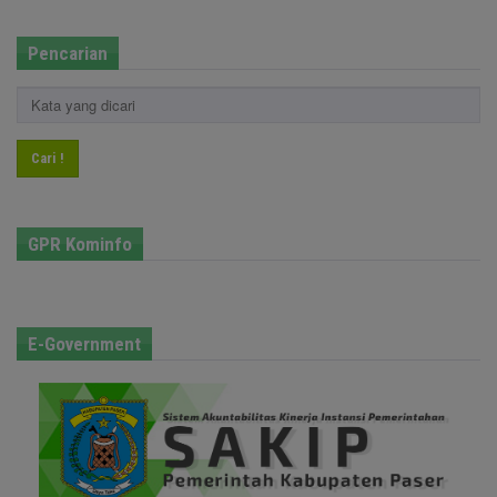
Pencarian
Cari !
GPR Kominfo
E-Government