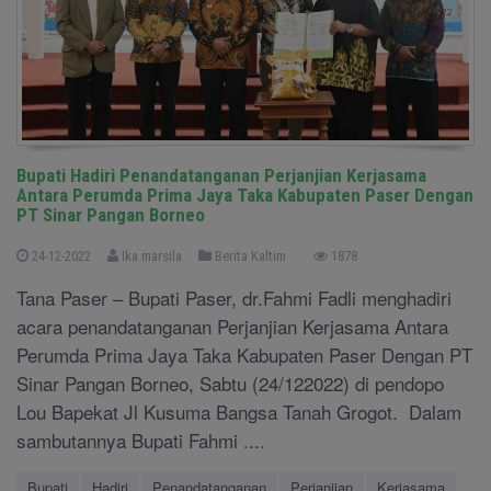
Bupati Hadiri Penandatanganan Perjanjian Kerjasama
Antara Perumda Prima Jaya Taka Kabupaten Paser Dengan
PT Sinar Pangan Borneo
24-12-2022
Ika marsila
Berita Kaltim
1878
Tana Paser – Bupati Paser, dr.Fahmi Fadli menghadiri
acara penandatanganan Perjanjian Kerjasama Antara
Perumda Prima Jaya Taka Kabupaten Paser Dengan PT
Sinar Pangan Borneo, Sabtu (24/122022) di pendopo
Lou Bapekat Jl Kusuma Bangsa Tanah Grogot. Dalam
sambutannya Bupati Fahmi ....
Bupati
Hadiri
Penandatanganan
Perjanjian
Kerjasama