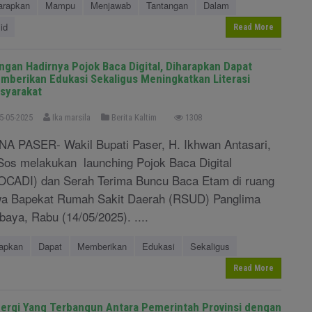
arapkan
Mampu
Menjawab
Tantangan
Dalam
id
Read More
ngan Hadirnya Pojok Baca Digital, Diharapkan Dapat
mberikan Edukasi Sekaligus Meningkatkan Literasi
syarakat
5-05-2025
Ika marsila
Berita Kaltim
1308
NA PASER- Wakil Bupati Paser, H. Ikhwan Antasari,
Sos melakukan launching Pojok Baca Digital
OCADI) dan Serah Terima Buncu Baca Etam di ruang
a Bapekat Rumah Sakit Daerah (RSUD) Panglima
baya, Rabu (14/05/2025). ....
rapkan
Dapat
Memberikan
Edukasi
Sekaligus
Read More
nergi Yang Terbangun Antara Pemerintah Provinsi dengan