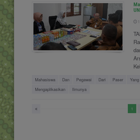
Ma
UN
1
TA
Ra
da
Ar
Keh
Mahasiswa
Dan
Pegawai
Dari
Paser
Yang
Mengaplikasikan
Ilmunya
1