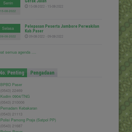
Gerak Jalan
Senin
15-08-2022 - 15-08-2022
15-08-2022
Pelepasan Peserta Jambore Perwakilan
Selasa
Kab.Paser
09-08-2022
09-08-2022 - 09-08-2022
hat semua agenda ....
No. Penting
Pengadaan
BPBD Paser
(0543) 22469
Kodim 0904/TNG
(0543) 210006
Pemadam Kebakaran
(0543) 21113
Polisi Pamong Praja (Satpol PP)
(0543) 21687
Polres Paser