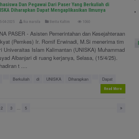
hasiswa Dan Pegawai Dari Paser Yang Berkuliah di
ISKA Diharapkan Dapat Mengaplikasikan Ilmunya
5-04-2025
Ika marsila
Berita Kaltim
1060
NA PASER - Asisten Pemerintahan dan Kesejahteraan
kyat (Pemkes) Ir. Romif Erwinadi, M.Si menerima tim
ri Univeraitas Islam Kalimantan (UNISKA) Muhammad
syad Albanjari di ruang kerjanya, Selasa, (15/4/25).
adiran t ....
Berkuliah
di
UNISKA
Diharapkan
Dapat
Read More
2
3
...
5