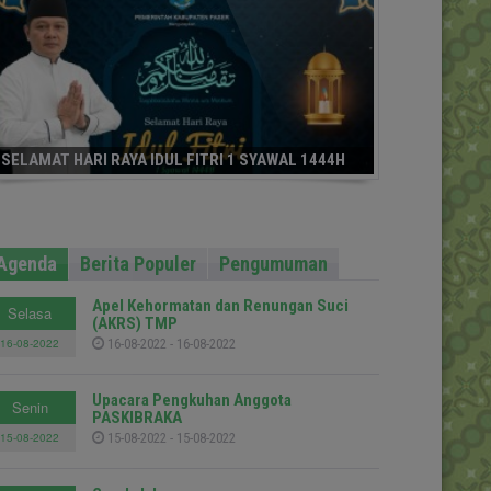
SELAMAT HARI RAYA IDUL FITRI 1 SYAWAL 1444H
Agenda
Berita Populer
Pengumuman
Apel Kehormatan dan Renungan Suci
Selasa
(AKRS) TMP
16-08-2022
16-08-2022 - 16-08-2022
Upacara Pengkuhan Anggota
Senin
PASKIBRAKA
15-08-2022
15-08-2022 - 15-08-2022