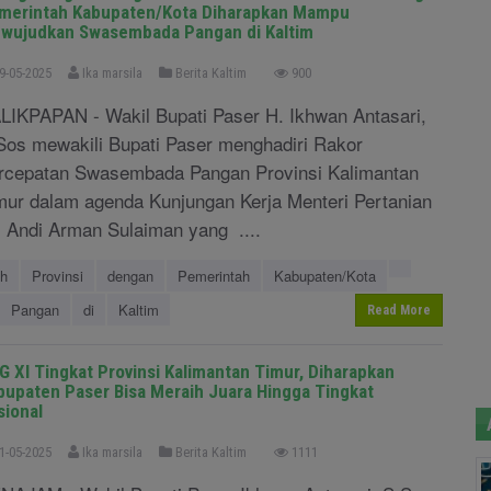
merintah Kabupaten/Kota Diharapkan Mampu
wujudkan Swasembada Pangan di Kaltim
9-05-2025
Ika marsila
Berita Kaltim
900
LIKPAPAN - Wakil Bupati Paser H. Ikhwan Antasari,
Sos mewakili Bupati Paser menghadiri Rakor
rcepatan Swasembada Pangan Provinsi Kalimantan
mur dalam agenda Kunjungan Kerja Menteri Pertanian
, Andi Arman Sulaiman yang ....
ah
Provinsi
dengan
Pemerintah
Kabupaten/Kota
Pangan
di
Kaltim
Read More
G XI Tingkat Provinsi Kalimantan Timur, Diharapkan
bupaten Paser Bisa Meraih Juara Hingga Tingkat
sional
1-05-2025
Ika marsila
Berita Kaltim
1111