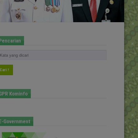
Pencarian
Cari !
GPR Kominfo
E-Government