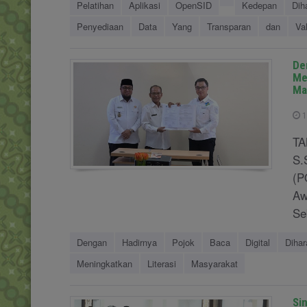
Pelatihan
Aplikasi
OpenSID
Kedepan
Dih
Penyediaan
Data
Yang
Transparan
dan
Val
De
Me
Ma
1
TA
S.
(P
Aw
Se
Dengan
Hadirnya
Pojok
Baca
Digital
Diha
Meningkatkan
Literasi
Masyarakat
Si