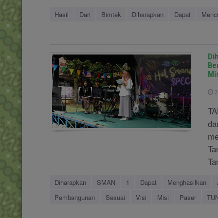
Hasil
Dari
Bimtek
Diharapkan
Dapat
Menci
Di
Be
Mi
2
TA
da
me
Ta
Ta
Diharapkan
SMAN
1
Dapat
Menghasilkan
Pembangunan
Sesuai
Visi
Misi
Paser
TU