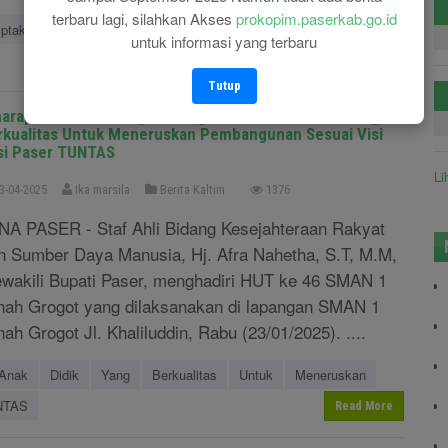
terbaru lagi, silahkan Akses
prokopim.paserkab.go.id
ptakan
Penyuluh
Antikorupsi
Yang
Kompeten
untuk informasi yang terbaru
Read More
Tutup
harapkan SMAN 1 Dapat Menghasilkan Anak Didik Yang
rkualitas Untuk Meneruskan Pembangunan Sesuai Visi
si Paser TUNTAS
Li
3-04-2025
Ika marsila
Berita Kaltim
1376
NA PASER - Staf Ahli Bidang Kesejahteraan Rakyat
n Sumber Daya Manusia, Hj. Afra Nahetha, S.T, M.M,
wakili Bupati Paser, menghadiri HUT ke 46 SMAN 1
nah Grogot yang dilaksanakan di lapangan SMAN 1
nah Grogot Jl. Khaliluddin, Rabu (23/01/2025). ....
Anak
Didik
Yang
Berkualitas
Untuk
Meneruskan
NTAS
Read More