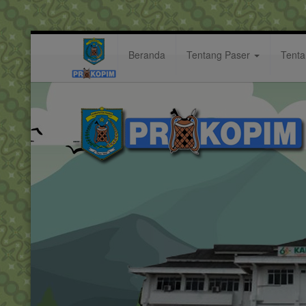
Beranda
Tentang Paser
Tent
diharap
Hastag: