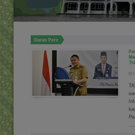
Siaran Pers
Pe
Me
Tr
2
TA
se
In
ke
Pe
....