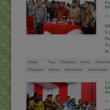
Pe
Me
0
BA
S.
Pe
Ti
RI
Sinergi
Yang
Terbangun
Antara
Pemerint
Diharapkan
Mampu
Mewujudkan
Swasembada
TT
Ka
Na
0