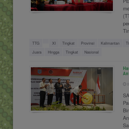
PE
me
(T
pe
Ti
TTG
XI
Tingkat
Provinsi
Kalimantan
T
Juara
Hingga
Tingkat
Nasional
Ha
An
0
SA
Pa
Bi
An
Sa