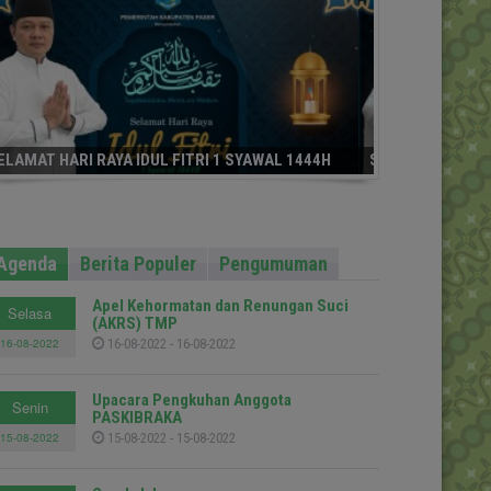
SELAMAT HARI RAYA IDUL FITRI 1 SYAWAL 1444H
Agenda
Berita Populer
Pengumuman
Apel Kehormatan dan Renungan Suci
Selasa
(AKRS) TMP
16-08-2022
16-08-2022 - 16-08-2022
Upacara Pengkuhan Anggota
Senin
PASKIBRAKA
15-08-2022
15-08-2022 - 15-08-2022