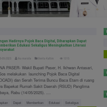
ngan Hadirnya Pojok Baca Digital, Diharapkan Dapat
mberikan Edukasi Sekaligus Meningkatkan Literasi
syarakat
5-05-2025
Ika marsila
Berita Kaltim
1315
NA PASER- Wakil Bupati Paser, H. Ikhwan Antasari,
Sos melakukan launching Pojok Baca Digital
OCADI) dan Serah Terima Buncu Baca Etam di ruang
a Bapekat Rumah Sakit Daerah (RSUD) Panglima
baya, Rabu (14/05/2025). ....
rapkan
Dapat
Memberikan
Edukasi
Sekaligus