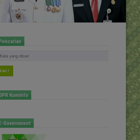
Pencarian
Cari !
GPR Kominfo
E-Government