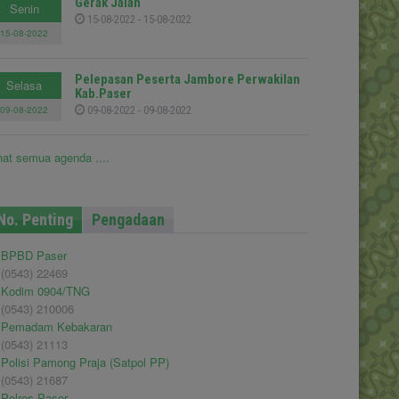
Gerak Jalan
Senin
15-08-2022 - 15-08-2022
15-08-2022
Pelepasan Peserta Jambore Perwakilan
Selasa
Kab.Paser
09-08-2022
09-08-2022 - 09-08-2022
hat semua agenda ....
No. Penting
Pengadaan
BPBD Paser
(0543) 22469
Kodim 0904/TNG
(0543) 210006
Pemadam Kebakaran
(0543) 21113
Polisi Pamong Praja (Satpol PP)
(0543) 21687
Polres Paser