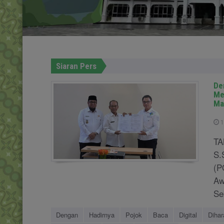
Siaran Pers
De
Me
Ma
1
TA
S.
(P
Aw
Se
Dengan
Hadirnya
Pojok
Baca
Digital
Diha