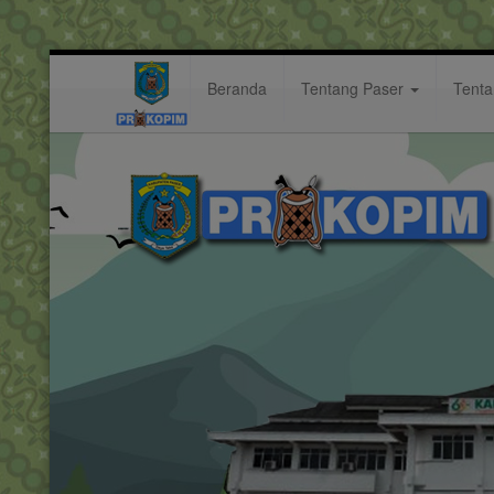
Beranda
Tentang Paser
Tent
pojok
Hastag: