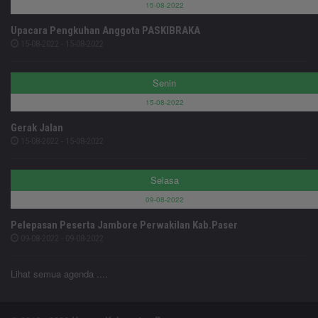
15-08-2022
Upacara Pengkuhan Anggota PASKIBRAKA
15-08-2022 - 15-08-2022
Senin
15-08-2022
Gerak Jalan
15-08-2022 - 15-08-2022
Selasa
09-08-2022
Pelepasan Peserta Jambore Perwakilan Kab.Paser
09-08-2022 - 09-08-2022
Lihat semua agenda ....