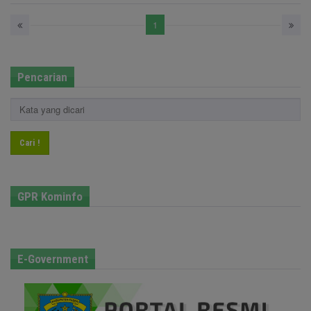
1
Pencarian
Cari !
GPR Kominfo
E-Government