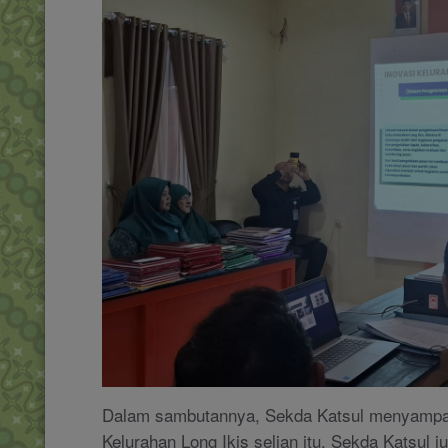
Dalam sambutannya, Sekda Katsul menyampaik
Kelurahan Long Ikis selian itu, Sekda Katsu