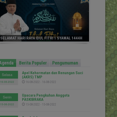
SELAMAT HARI RAYA IDUL FITRI 1 SYAWAL 1444H
Agenda
Berita Populer
Pengumuman
Apel Kehormatan dan Renungan Suci
Selasa
(AKRS) TMP
16-08-2022
16-08-2022 - 16-08-2022
Upacara Pengkuhan Anggota
Senin
PASKIBRAKA
15-08-2022
15-08-2022 - 15-08-2022