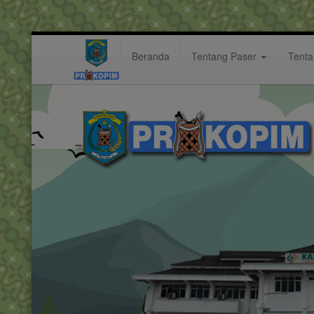
Beranda
Tentang Paser
Tent
Sekda Katsul Wijaya : Harapan K
Berita: