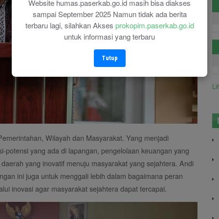
Website humas.paserkab.go.id masih bisa diakses
sampai September 2025 Namun tidak ada berita
terbaru lagi, silahkan Akses
prokopim.paserkab.go.id
untuk informasi yang terbaru
Tutup
Li
 Pemerintahan, Wilayah dan Masyarakat. Yang menjadi
tensi-potensi yang ada di lapangan, pengelolaan keuangan yang
 daerah yang inovatif menuju masyarakat yang sejahtera. Andi
lapangan ini juga untuk menggali lebih dalam bagaimana peran
ui inovasi agar masyarakat sejahtera dapat tercapai.