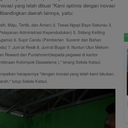
inovasi yang telah dibuat "Kami optimis dengan inovasi
dibandingkan daerah lainnya, yaitu:
ih, Maju, Tertib, dan Aman) 2. Teeas Ngopi Bayo Sekurau 3.
elayanan Administrasi Kependudukan) 5. Sidang Keliling
 Agama) 6. Supir Candu (Pemberian Suvenir dan Bahan
u) 7. Jum'at Resik 8. Jum'at Bugar 9. Nuntun Ulun Mekom
an Reward dan Punishment)kepada pegawai di kantor
embinaan Kelompok Dasawisma )," terang Sekda Katsul.
aikan harapannya "dengan inovasi yang telah kami lakukan,
arah," tutup Sekda Katsul.