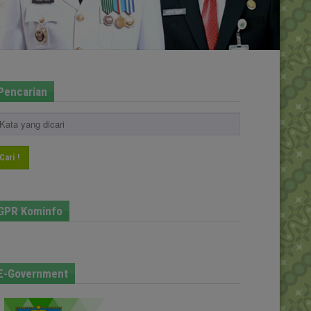
Pencarian
Cari !
GPR Kominfo
E-Government