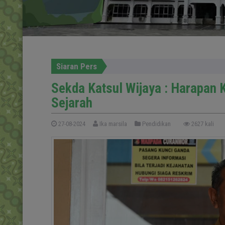
Siaran Pers
Sekda Katsul Wijaya : Harapan 
Sejarah
27-08-2024
Ika marsila
Pendidikan
2627 kali