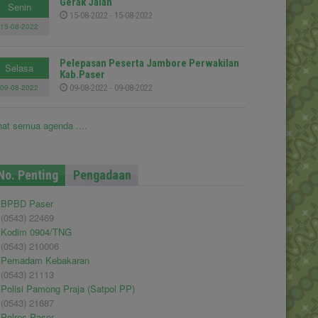
Gerak Jalan
Senin
15-08-2022 - 15-08-2022
15-08-2022
Pelepasan Peserta Jambore Perwakilan
Selasa
Kab.Paser
09-08-2022
09-08-2022 - 09-08-2022
hat semua agenda ....
No. Penting
Pengadaan
BPBD Paser
(0543) 22469
Kodim 0904/TNG
(0543) 210006
Pemadam Kebakaran
(0543) 21113
Polisi Pamong Praja (Satpol PP)
(0543) 21687
Polres Paser