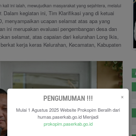
li ini ialah, mewujudkan masyarakat yang sejahtera, melalui
Dalam kegiatan ini, Tim Klarifikasi yang di ketuai
f.
D, menyampaikan ucapan selamat atas apa yang
iatan ini merupakan evaluasi pengembangan desa dan
kan selamat, atas capaian dari kelurahan Long Ikis,
berkat kerja keras Kelurahan, Kecamatan, Kabupaten
×
PENGUMUMAN !!!
Mulai 1 Agustus 2025 Website Prokopim Beralih dari
humas.paserkab.go.id Menjadi
prokopim.paserkab.go.id