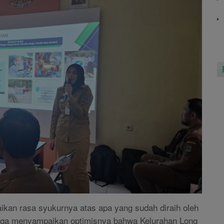
an rasa syukurnya atas apa yang sudah diraih oleh
l juga menyampaikan optimisnya bahwa Kelurahan Long