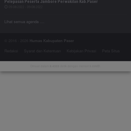
Pelepasan Peserta Jambore Perwakilan Kab.Paser
09-08-2022 - 09-08-2022
Lihat semua agenda ....
© 2016 - 2026
Humas Kabupaten Paser
Redaksi
Syarat dan Ketentuan
Kebijakan Privasi
Peta Situs
Dimuat dalam
9.4333
detik dengan memori 9.89MB.