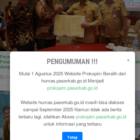
Permudah Pelayanan Masyarakat, Pemkab Paser Lakukan
×
PENGUMUMAN !!!
Penandatanganan Pernyataan komitmen penerapan Aplikasi Puja Indah
dengan Kepala BSKDN Kemendagri
Mulai 1 Agustus 2025 Website Prokopim Beralih dari
27-08-2024
humas.paserkab.go.id Menjadi
prokopim.paserkab.go.id
Website humas.paserkab.go.id masih bisa diakses
sampai September 2025 Namun tidak ada berita
terbaru lagi, silahkan Akses
prokopim.paserkab.go.id
untuk informasi yang terbaru
Tutup