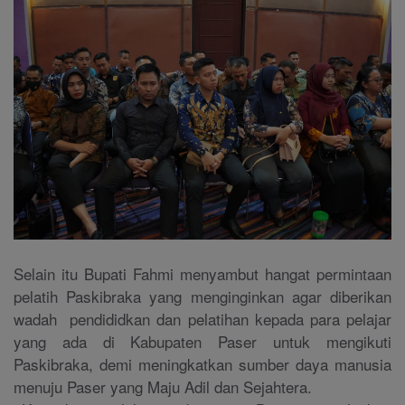
Selain itu Bupati Fahmi menyambut hangat permintaan
pelatih Paskibraka yang menginginkan agar diberikan
wadah pendididkan dan pelatihan kepada para pelajar
yang ada di Kabupaten Paser untuk mengikuti
Paskibraka, demi meningkatkan sumber daya manusia
menuju Paser yang Maju Adil dan Sejahtera.