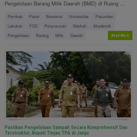
Pengelolaan Barang Milik Daerah (BMD) di Ruang ....
Pemkab
Paser
Bersama
Universitas
Pasundan
Lakukan
FGD
Penyusunan
Naskah
Akademik
Pengelolaan
Barang
Milik
Daerah
Read More
Pastikan Pengelolaan Sampah Secara Komprehensif Dan
Terstruktur, Bupati Tinjau TPA di Janju