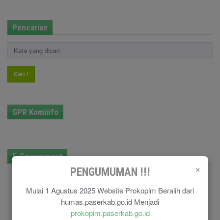
Pencarian
Cari !
GPR Kominfo
E-Government
×
PENGUMUMAN !!!
Mulai 1 Agustus 2025 Website Prokopim Beralih dari
humas.paserkab.go.id Menjadi
prokopim.paserkab.go.id