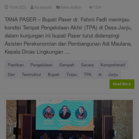
15-04-2025
Ika marsila
Berita Kaltim
1576
TANA PASER – Bupati Paser dr. Fahmi Fadli meninjau
kondisi Tempat Pengelolaan Akhir (TPA) di Desa Janju,
dalam kunjungan ini bupati Paser turut didampingi
Asisten Perekonomian dan Pembangunan Adi Maulana,
Kepala Dinas Lingkungan ....
Pastikan
Pengelolaan
Sampah
Secara
Komprehensif
Dan
Terstruktur
Bupati
Tinjau
TPA
di
Janju
Read More