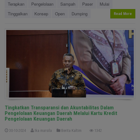
Terapkan
Pengelolaan
Sampah
Paser
Mulai
Tinggalkan
Konsep
Open
Dumping
Read More
Tingkatkan Transparansi dan Akuntabilitas Dalam
Pengelolaan Keuangan Daerah Melalui Kartu Kredit
Pengelolaan Keuangan Daerah
30-10-2024
Ika marsila
Berita Kaltim
1342