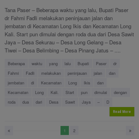
Tana Paser – Beberapa waktu yang lalu, Bupati Paser
dr Fahmi Fadli melakukan peninjauan jalan dan
jembatan di Kecamatan Long Ikis dan Kecamatan Long
Kali. Start pun dimulai dengan roda dua dari Desa Sawit
Jaya – Desa Sekurau – Desa Long Gelang – Desa
Tiwei – Desa Belimbing – Desa Pinang Jatus – ....
Beberapa
waktu
yang
lalu
Bupati
Paser
dr
Fahmi
Fadli
melakukan
peninjauan
jalan
dan
jembatan
di
Kecamatan
Long
Ikis
dan
Kecamatan
Long
Kali.
Start
pun
dimulai
dengan
roda
dua
dari
Desa
Sawit
Jaya
–
D
Read More
1
2