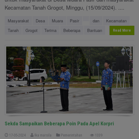
Kecamatan Tanah Grogot, Minggu, (15/09/2024). ....
Masyarakat
Desa
Muara
Pasir
dan
Kecamatan
Tanah
Grogot
Terima
Beberapa
Bantuan
Read More
Sekda Sampaikan Beberapa Poin Pada Apel Korpri
17-05-2024
Ika marsila
Pemerintahan
1339