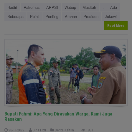
Hadiri
Rakernas
APPSI
Wabup
Masitah
:
Ada
Beberapa
Point
Penting
Arahan
Presiden
Jokowi
Read More
Bupati Fahmi: Apa Yang Dirasakan Warga, Kami Juga
Rasakan
28-11-2022
Dina Fitri
Berita Kaltim
1881