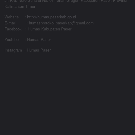
Jl. RM. Noto Sunardi No. 01 Tanah Grogot, Kabupaten Paser, Provinsi
Kalimantan Timur
Website
:
http://humas.paserkab.go.id
E-mail : humasprotokol.paserkab@gmail.com
Facebook : Humas Kabupaten Paser
Youtube : Humas Paser
Instagram : Humas Paser