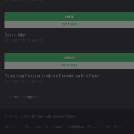
Senin
15-08-2022
Gerak Jalan
15-08-2022 - 15-08-2022
Selasa
09-08-2022
Pelepasan Peserta Jambore Perwakilan Kab.Paser
09-08-2022 - 09-08-2022
Lihat semua agenda ....
© 2016 - 2026
Humas Kabupaten Paser
Redaksi
Syarat dan Ketentuan
Kebijakan Privasi
Peta Situs