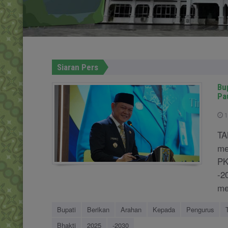
Siaran Pers
Bu
Pa
1
TA
me
PK
-2
me
Bupati
Berikan
Arahan
Kepada
Pengurus
Bhakti
2025
-2030