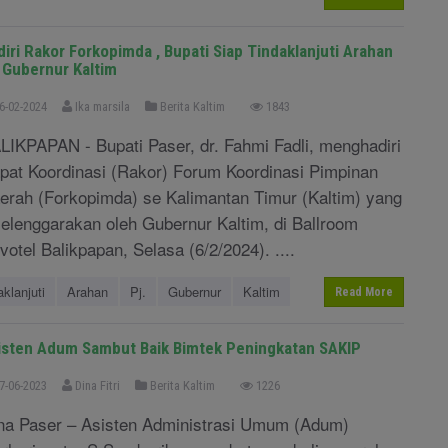
diri Rakor Forkopimda , Bupati Siap Tindaklanjuti Arahan
. Gubernur Kaltim
6-02-2024
Ika marsila
Berita Kaltim
1843
LIKPAPAN - Bupati Paser, dr. Fahmi Fadli, menghadiri
pat Koordinasi (Rakor) Forum Koordinasi Pimpinan
erah (Forkopimda) se Kalimantan Timur (Kaltim) yang
selenggarakan oleh Gubernur Kaltim, di Ballroom
votel Balikpapan, Selasa (6/2/2024). ....
aklanjuti
Arahan
Pj.
Gubernur
Kaltim
Read More
isten Adum Sambut Baik Bimtek Peningkatan SAKIP
7-06-2023
Dina Fitri
Berita Kaltim
1226
na Paser – Asisten Administrasi Umum (Adum)