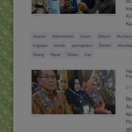
Mu
ke
Ki
Ka
Asisten
Administrasi
Umum
(Adum)
Murhariy
kegiatan
bimtek
peningkatan
Sistem
Akuntabi
Ruang
Rapat
Telake
Kan
Ha
Po
2
Ba
As
Ke
Pr
di