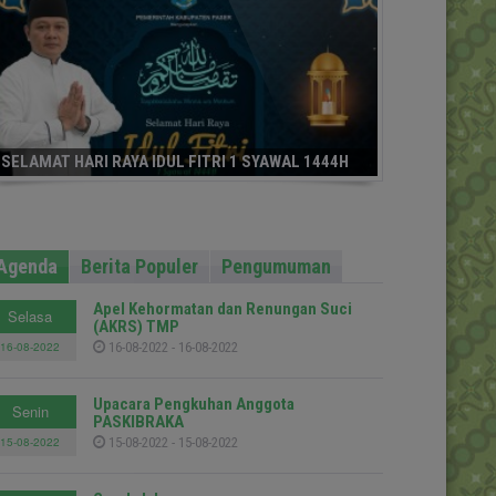
SELAMAT HARI RAYA IDUL FITRI 1 SYAWAL 1444H
Agenda
Berita Populer
Pengumuman
Apel Kehormatan dan Renungan Suci
Selasa
(AKRS) TMP
16-08-2022
16-08-2022 - 16-08-2022
Upacara Pengkuhan Anggota
Senin
PASKIBRAKA
15-08-2022
15-08-2022 - 15-08-2022