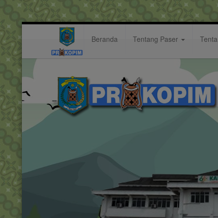
Beranda
Tentang Paser
Tent
arahan
Hastag: