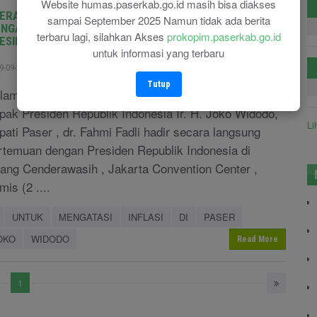
Website humas.paserkab.go.id masih bisa diakses
ERASI PASAR / PASAR MURAH USAHA UNTUK
sampai September 2025 Namun tidak ada berita
NGATASI INFLASI DI PASER SEJALAN DENGAN ARAHAN
terbaru lagi, silahkan Akses
prokopim.paserkab.go.id
ESIDEN JOKO WIDODO
untuk informasi yang terbaru
9-09-2022
Ika marsila
Berita Kaltim
2074
Tutup
lam rangka mendengarkan secara langsung arahan
pak Presiden Republik Indonesia Ir. H. Joko Widodo,
Li
pati Paser , dr. Fahmi Fadli hadir secara langsung
rtemuan dengan Presiden Republik Indonesia di
ang Cenderawasih , Jakarta Convention Center ,
mis (2 ....
UNTUK
MENGATASI
INFLASI
DI
PASER
OKO
WIDODO
Read More
1