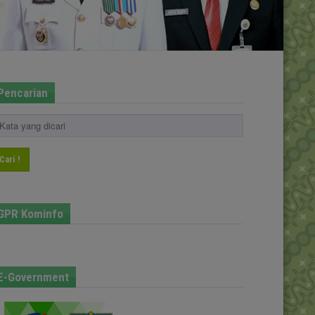
Pencarian
Cari !
GPR Kominfo
E-Government