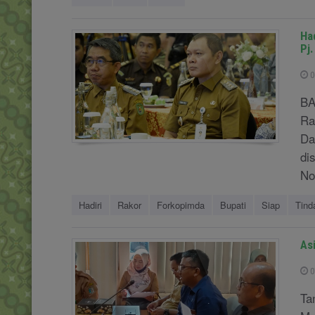
Ha
Pj
0
BA
Ra
Da
di
No
Hadiri
Rakor
Forkopimda
Bupati
Siap
Tind
As
0
Ta