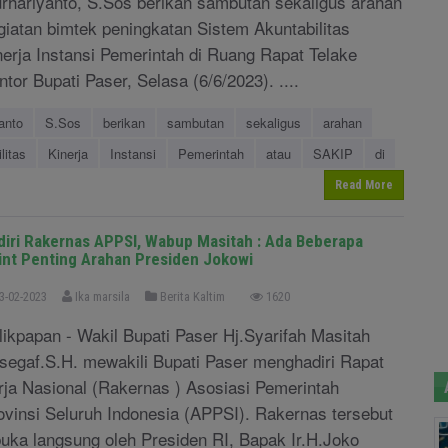
rhariyanto, S.Sos berikan sambutan sekaligus arahan
giatan bimtek peningkatan Sistem Akuntabilitas
nerja Instansi Pemerintah di Ruang Rapat Telake
ntor Bupati Paser, Selasa (6/6/2023). ....
anto
S.Sos
berikan
sambutan
sekaligus
arahan
litas
Kinerja
Instansi
Pemerintah
atau
SAKIP
di
Read More
diri Rakernas APPSI, Wabup Masitah : Ada Beberapa
int Penting Arahan Presiden Jokowi
3-02-2023
Ika marsila
Berita Kaltim
1620
likpapan - Wakil Bupati Paser Hj.Syarifah Masitah
segaf.S.H. mewakili Bupati Paser menghadiri Rapat
rja Nasional (Rakernas ) Asosiasi Pemerintah
ovinsi Seluruh Indonesia (APPSI). Rakernas tersebut
buka langsung oleh Presiden RI, Bapak Ir.H.Joko