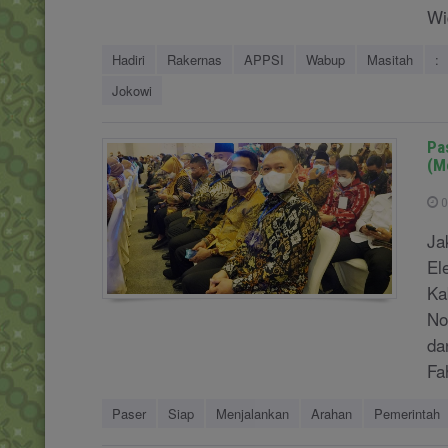
Wi
Hadiri
Rakernas
APPSI
Wabup
Masitah
:
Jokowi
Pa
(M
0
Ja
El
Ka
No
da
Fa
Paser
Siap
Menjalankan
Arahan
Pemerintah