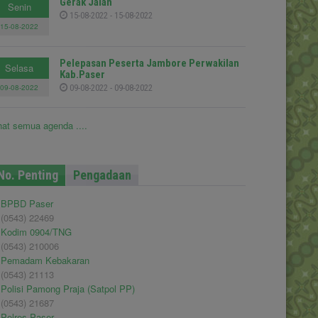
Gerak Jalan
Senin
15-08-2022 - 15-08-2022
15-08-2022
Pelepasan Peserta Jambore Perwakilan
Selasa
Kab.Paser
09-08-2022
09-08-2022 - 09-08-2022
hat semua agenda ....
No. Penting
Pengadaan
BPBD Paser
(0543) 22469
Kodim 0904/TNG
(0543) 210006
Pemadam Kebakaran
(0543) 21113
Polisi Pamong Praja (Satpol PP)
(0543) 21687
Polres Paser