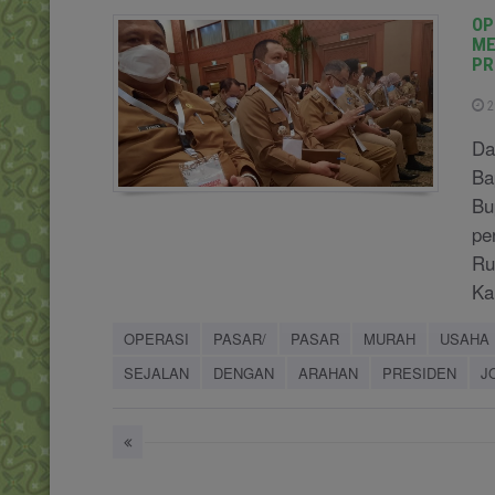
OP
ME
PR
2
Da
Ba
Bu
pe
Ru
Ka
OPERASI
PASAR/
PASAR
MURAH
USAHA
SEJALAN
DENGAN
ARAHAN
PRESIDEN
J