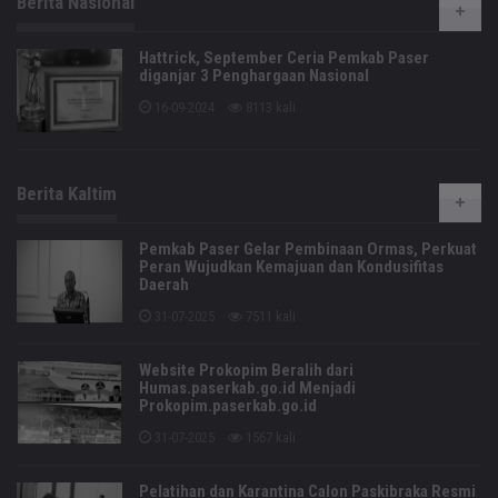
Berita Nasional
Hattrick, September Ceria Pemkab Paser
diganjar 3 Penghargaan Nasional
16-09-2024
8113 kali
Berita Kaltim
Pemkab Paser Gelar Pembinaan Ormas, Perkuat
Peran Wujudkan Kemajuan dan Kondusifitas
Daerah
31-07-2025
7511 kali
Website Prokopim Beralih dari
Humas.paserkab.go.id Menjadi
Prokopim.paserkab.go.id
31-07-2025
1567 kali
Pelatihan dan Karantina Calon Paskibraka Resmi