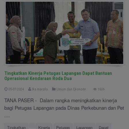
Tingkatkan Kinerja Petugas Lapangan Dapat Bantuan
Operasional Kendaraan Roda Dua
05-07-2024
Ika marsila
Umum dan Ekonomi
1636
TANA PASER - Dalam rangka meningkatkan kinerja
bagi Petugas Lapangan pada Dinas Perkebunan dan Pet
....
Tingkatkan
Kinerja
Petugas
Lapangan
Dapat