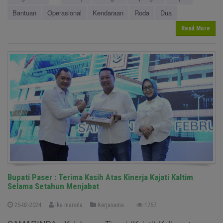
Bantuan
Operasional
Kendaraan
Roda
Dua
Read More
Bupati Paser : Terima Kasih Atas Kinerja Kajati Kaltim
Selama Setahun Menjabat
25-02-2024
Ika marsila
Kerjasama
1757