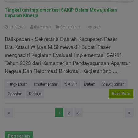
Tingkatkan Implementasi SAKIP Dalam Mewujudkan
Capaian Kinerja
19-09-2023
Ika marsila
Berita Kaltim
2426
Balikpapan - Sekretaris Daerah Kabupaten Paser
Drs.Katsul Wijaya M.Si mewakili Bupati Paser
menghadiri Kegiatan Evaluasi Implementasi SAKIP
Tahun 2023 dari Kementerian Pendayagunaan Aparatur
Negara Dan Reformasi Birokrasi. Kegiatan&nb ....
Tingkatkan
Implementasi
SAKIP
Dalam
Mewujudkan
Capaian
Kinerja
Read More
1
2
3
Pencarian