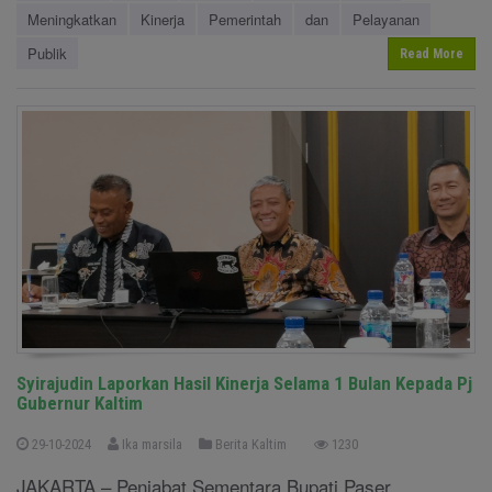
Meningkatkan
Kinerja
Pemerintah
dan
Pelayanan
Publik
Read More
Syirajudin Laporkan Hasil Kinerja Selama 1 Bulan Kepada Pj
Gubernur Kaltim
29-10-2024
Ika marsila
Berita Kaltim
1230
JAKARTA – Penjabat Sementara Bupati Paser