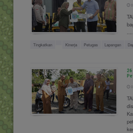
0
TA
ba
....
Tingkatkan
Kinerja
Petugas
Lapangan
Da
26
Pe
0
TA
di
Ka
pe
ke