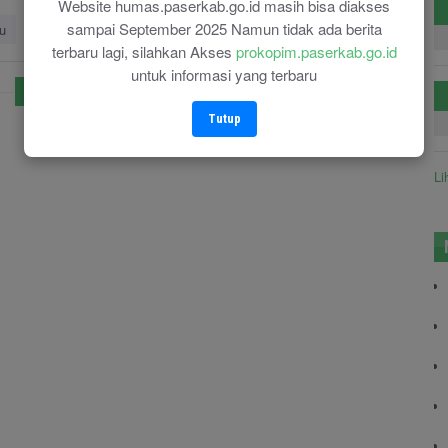
Website humas.paserkab.go.id masih bisa diakses
sampai September 2025 Namun tidak ada berita
u
Read More
terbaru lagi, silahkan Akses
prokopim.paserkab.go.id
untuk informasi yang terbaru
1
Tutup
Li