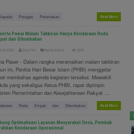
Kepada
Petugas
Peternakan
Read More
serta Pawai Malam Takbiran Hanya Kendaraan Roda
pat dan Dilombakan
0-03-2024
Dina Fitri
Berita Kaltim
2395
na Paser - Dalam rangka meramaikan malam takbiran
hun ini, Panitia Hari Besar Islam (PHBI) menggelar
pat membahas agenda kegiatan tersebut. Mewakili
kda yang sekaligus Ketua PHBI, rapat dipimpin
isten Pemerintahan dan Kesejahteraan Rakyat ....
daraan
Roda
Empat
dan
Dilombakan
Read More
kung Optimalisasi Layanan Masyarakat Desa, Pemkab
rahkan Kendaraan Operasional