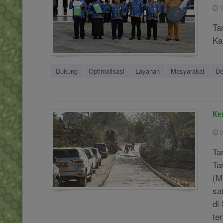
1
Ta
Ka
Dukung
Optimalisasi
Layanan
Masyarakat
De
Ke
0
Ta
Ta
(M
sa
di
te