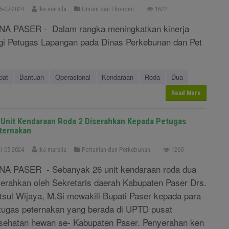
5-07-2024
Ika marsila
Umum dan Ekonomi
1622
NA PASER - Dalam rangka meningkatkan kinerja
gi Petugas Lapangan pada Dinas Perkebunan dan Pet
pat
Bantuan
Operasional
Kendaraan
Roda
Dua
Read More
 Unit Kendaraan Roda 2 Diserahkan Kepada Petugas
ternakan
1-05-2024
Ika marsila
Pertanian dan Perkebunan
1260
NA PASER - Sebanyak 26 unit kendaraan roda dua
serahkan oleh Sekretaris daerah Kabupaten Paser Drs.
tsul Wijaya, M.Si mewakili Bupati Paser kepada para
tugas peternakan yang berada di UPTD pusat
sehatan hewan se- Kabupaten Paser. Penyerahan ken