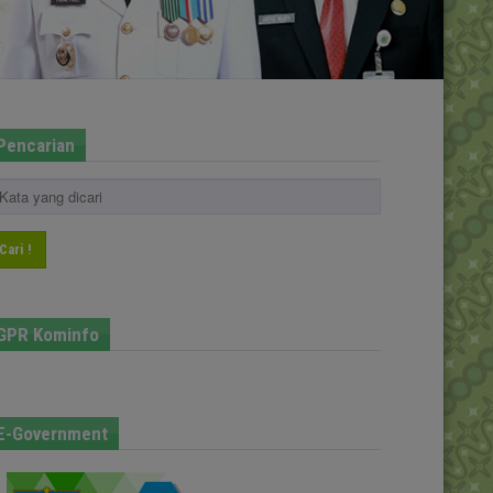
Pencarian
Cari !
GPR Kominfo
E-Government