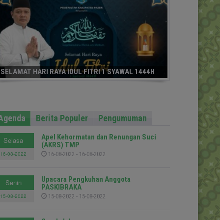
SELAMAT HARI RAYA IDUL FITRI 1 SYAWAL 1444H
Agenda
Berita Populer
Pengumuman
Apel Kehormatan dan Renungan Suci
Selasa
(AKRS) TMP
16-08-2022
16-08-2022 - 16-08-2022
Upacara Pengkuhan Anggota
Senin
PASKIBRAKA
15-08-2022
15-08-2022 - 15-08-2022