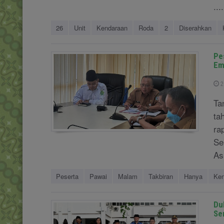
....
26
Unit
Kendaraan
Roda
2
Diserahkan
Pe
Em
2
Ta
ta
ra
Se
As
Peserta
Pawai
Malam
Takbiran
Hanya
Ken
Du
Se