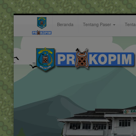
Beranda
Tentang Paser
Tent
kendaraan
Hastag: