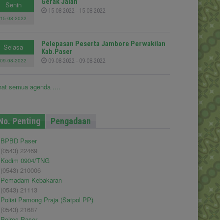
Gerak Jalan
Senin
15-08-2022 - 15-08-2022
15-08-2022
Pelepasan Peserta Jambore Perwakilan
Selasa
Kab.Paser
09-08-2022
09-08-2022 - 09-08-2022
hat semua agenda ....
No. Penting
Pengadaan
BPBD Paser
(0543) 22469
Kodim 0904/TNG
(0543) 210006
Pemadam Kebakaran
(0543) 21113
Polisi Pamong Praja (Satpol PP)
(0543) 21687
Polres Paser