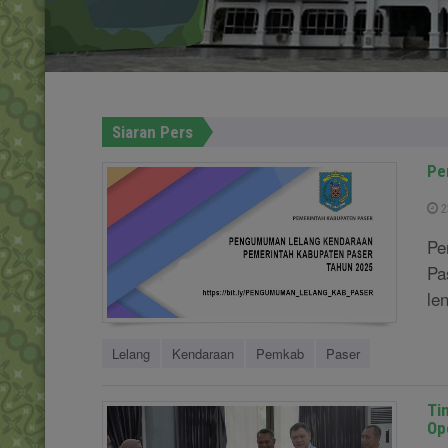
Siaran Pers
Pe
2
Pe
Pa
len
Lelang
Kendaraan
Pemkab
Paser
Ti
Op