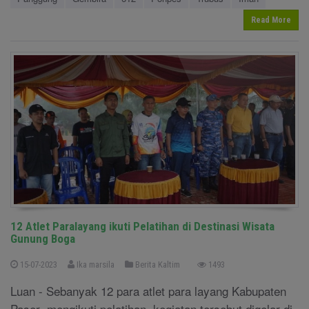
Read More
12 Atlet Paralayang ikuti Pelatihan di Destinasi Wisata
Gunung Boga
15-07-2023
Ika marsila
Berita Kaltim
1493
Luan - Sebanyak 12 para atlet para layang Kabupaten
Paser mengikuti pelatihan, kegiatan tersebut digelar di