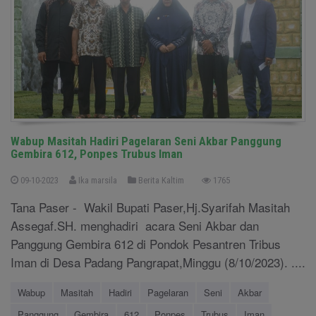
Wabup Masitah Hadiri Pagelaran Seni Akbar Panggung
Gembira 612, Ponpes Trubus Iman
09-10-2023
Ika marsila
Berita Kaltim
1765
Tana Paser - Wakil Bupati Paser,Hj.Syarifah Masitah
Assegaf.SH. menghadiri acara Seni Akbar dan
Panggung Gembira 612 di Pondok Pesantren Tribus
Iman di Desa Padang Pangrapat,Minggu (8/10/2023). ....
Wabup
Masitah
Hadiri
Pagelaran
Seni
Akbar
Panggung
Gembira
612
Ponpes
Trubus
Iman