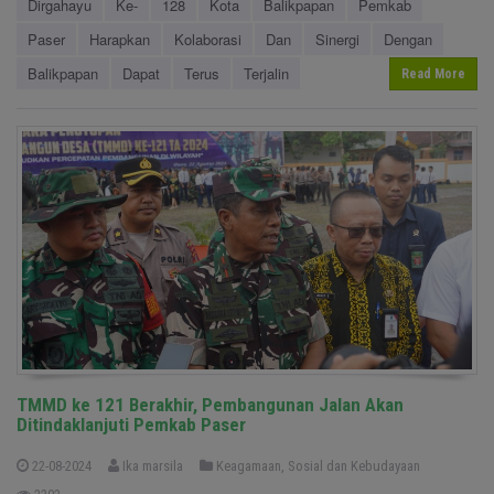
Dirgahayu
Ke-
128
Kota
Balikpapan
Pemkab
Paser
Harapkan
Kolaborasi
Dan
Sinergi
Dengan
Balikpapan
Dapat
Terus
Terjalin
Read More
TMMD ke 121 Berakhir, Pembangunan Jalan Akan
Ditindaklanjuti Pemkab Paser
22-08-2024
Ika marsila
Keagamaan, Sosial dan Kebudayaan