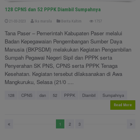
128 CPNS dan 52 PPPK Diambil Sumpahnya
21-03-2023
Ika marsila
Berita Kaltim
1757
Tana Paser – Pemerintah Kabupaten Paser melalui
Badan Kepegawaian Pengembangan Sumber Daya
Manusia (BKPSDM) melakukan Kegiatan Pengambilan
Sumpah Pegawai Negeri Sipil dan PPPK serta
Penyerahan SK PNS, CPNS serta PPPK Tenaga
Kesehatan. Kegiatan tersebut dilaksanakan di Awa
Mangkuruku, Selasa (21/0 ....
128
CPNS
dan
52
PPPK
Diambil
Sumpahnya
Read More
1
2
3