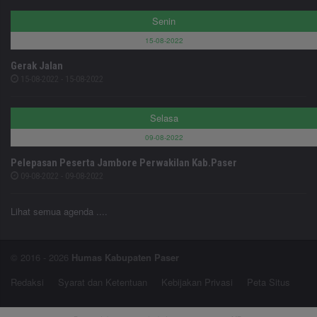
Senin
15-08-2022
Gerak Jalan
15-08-2022 - 15-08-2022
Selasa
09-08-2022
Pelepasan Peserta Jambore Perwakilan Kab.Paser
09-08-2022 - 09-08-2022
Lihat semua agenda ....
© 2016 - 2026
Humas Kabupaten Paser
Redaksi
Syarat dan Ketentuan
Kebijakan Privasi
Peta Situs