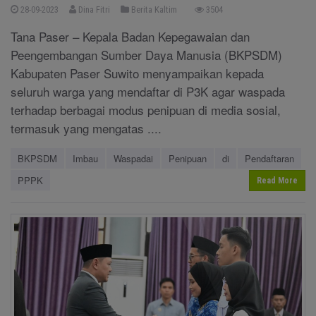
28-09-2023
Dina Fitri
Berita Kaltim
3504
Tana Paser – Kepala Badan Kepegawaian dan
Peengembangan Sumber Daya Manusia (BKPSDM)
Kabupaten Paser Suwito menyampaikan kepada
seluruh warga yang mendaftar di P3K agar waspada
terhadap berbagai modus penipuan di media sosial,
termasuk yang mengatas ....
BKPSDM
Imbau
Waspadai
Penipuan
di
Pendaftaran
PPPK
Read More