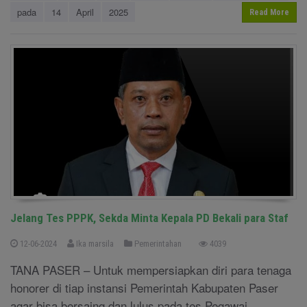
pada
14
April
2025
Read More
Jelang Tes PPPK, Sekda Minta Kepala PD Bekali para Staf
12-06-2024
Ika marsila
Pemerintahan
4039
TANA PASER – Untuk mempersiapkan diri para tenaga
honorer di tiap instansi Pemerintah Kabupaten Paser
agar bisa bersaing dan lulus pada tes Pegawai