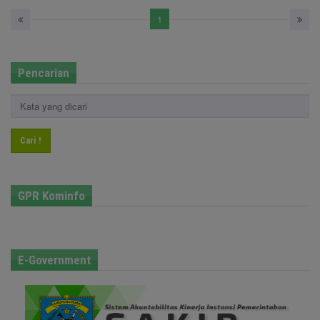
1
Pencarian
Cari !
GPR Kominfo
E-Government