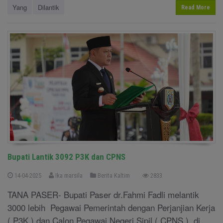
Yang
Dilantik
Read More
Bupati Lantik 3092 P3K dan CPNS
14-04-2025
Ika marsila
Berita Kaltim
2833
TANA PASER- Bupati Paser dr.Fahmi Fadli melantik
3000 lebih Pegawai Pemerintah dengan Perjanjian Kerja
( P3K ) dan Calon Pegawai Negeri Sipil ( CPNS ) di