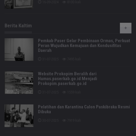
16-09-2024
8100 kali
Berita Kaltim
Pemkab Paser Gelar Pembinaan Ormas, Perkuat
Peran Wujudkan Kemajuan dan Kondusifitas
Daerah
31-07-2025
7495 kali
Website Prokopim Beralih dari
Humas.paserkab.go.id Menjadi
Prokopim.paserkab.go.id
31-07-2025
1559 kali
Pelatihan dan Karantina Calon Paskibraka Resmi
Dibuka
30-07-2025
7919 kali