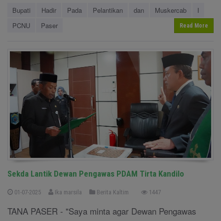
Bupati
Hadir
Pada
Pelantikan
dan
Muskercab
I
PCNU
Paser
Read More
Sekda Lantik Dewan Pengawas PDAM Tirta Kandilo
01-07-2025
Ika marsila
Berita Kaltim
1447
TANA PASER - "Saya minta agar Dewan Pengawas