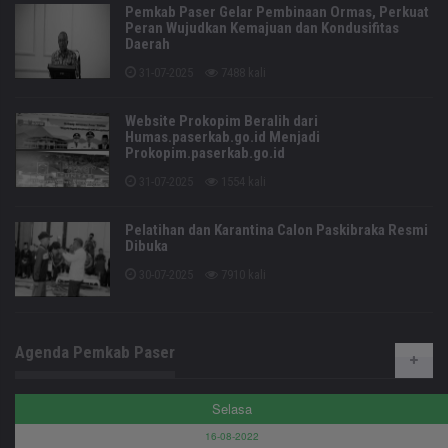
Pemkab Paser Gelar Pembinaan Ormas, Perkuat
Peran Wujudkan Kemajuan dan Kondusifitas
Daerah
31-07-2025
7488 kali
Website Prokopim Beralih dari
Humas.paserkab.go.id Menjadi
Prokopim.paserkab.go.id
31-07-2025
1554 kali
Pelatihan dan Karantina Calon Paskibraka Resmi
Dibuka
30-07-2025
7910 kali
Agenda Pemkab Paser
Selasa
16-08-2022