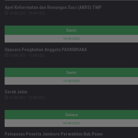
Apel Kehormatan dan Renungan Suci (AKRS) TMP
16-08-2022 - 16-08-2022
Senin
15-08-2022
Upacara Pengkuhan Anggota PASKIBRAKA
15-08-2022 - 15-08-2022
Senin
15-08-2022
Gerak Jalan
15-08-2022 - 15-08-2022
Selasa
09-08-2022
Pelepasan Peserta Jambore Perwakilan Kab.Paser