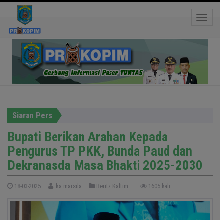
Bupati Berikan Arahan Kepada Pengurus TP
PKK, Bunda Paud dan Dekranasda Masa Bhakti
Toggle
2025-2030
Siaran Pers
Bupati Berikan Arahan Kepada
Pengurus TP PKK, Bunda Paud dan
Dekranasda Masa Bhakti 2025-2030
18-03-2025
Ika marsila
Berita Kaltim
1605 kali