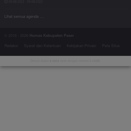
09-08-2022 - 09-08-2022
Lihat semua agenda ....
© 2016 - 2026
Humas Kabupaten Paser
Redaksi
Syarat dan Ketentuan
Kebijakan Privasi
Peta Situs
Dimuat dalam
9.3903
detik dengan memori 3.45MB.