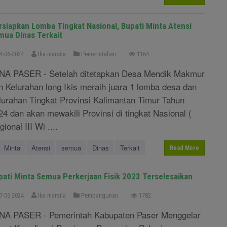
rsiapkan Lomba Tingkat Nasional, Bupati Minta Atensi
mua Dinas Terkait
4-06-2024
Ika marsila
Pemerintahan
1164
NA PASER - Setelah ditetapkan Desa Mendik Makmur
n Kelurahan long Ikis meraih juara 1 lomba desa dan
lurahan Tingkat Provinsi Kalimantan Timur Tahun
24 dan akan mewakili Provinsi di tingkat Nasional (
ional III Wi ....
Minta
Atensi
semua
Dinas
Terkait
Read More
pati Minta Semua Perkerjaan Fisik 2023 Terselesaikan
7-06-2024
Ika marsila
Pembangunan
1782
NA PASER - Pemerintah Kabupaten Paser Menggelar