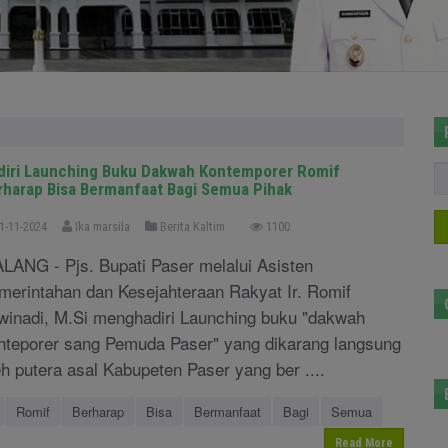
diri Launching Buku Dakwah Kontemporer Romif
rharap Bisa Bermanfaat Bagi Semua Pihak
1-11-2024
Ika marsila
Berita Kaltim
1100
LANG - Pjs. Bupati Paser melalui Asisten
merintahan dan Kesejahteraan Rakyat Ir. Romif
winadi, M.Si menghadiri Launching buku "dakwah
nteporer sang Pemuda Paser" yang dikarang langsung
eh putera asal Kabupeten Paser yang ber ....
Romif
Berharap
Bisa
Bermanfaat
Bagi
Semua
Read More