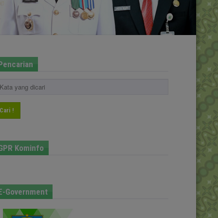
Pencarian
Cari !
GPR Kominfo
E-Government