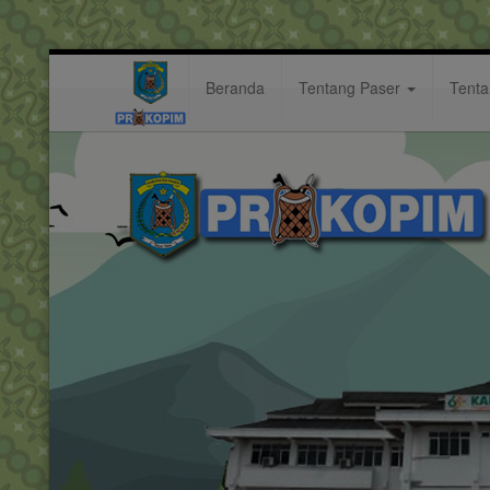
Beranda
Tentang Paser
Tent
semua
Hastag: