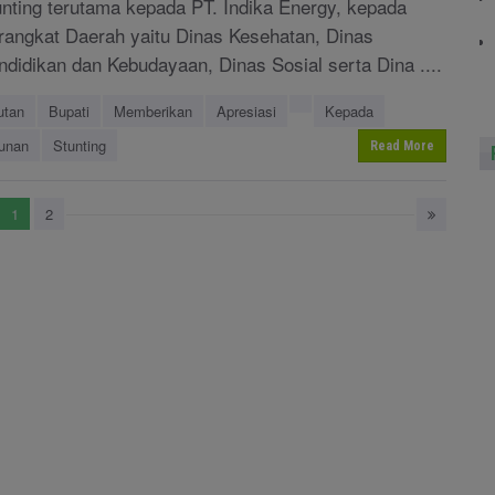
unting terutama kepada PT. Indika Energy, kepada
rangkat Daerah yaitu Dinas Kesehatan, Dinas
ndidikan dan Kebudayaan, Dinas Sosial serta Dina ....
utan
Bupati
Memberikan
Apresiasi
Kepada
unan
Stunting
Read More
1
2