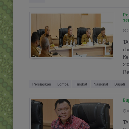
Pe
se
2
TA
da
Ke
20
Reg
Persiapkan
Lomba
Tingkat
Nasional
Bupati
Bu
0
TA