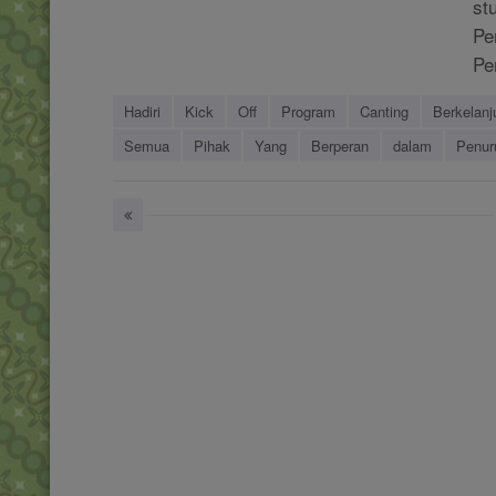
st
Pe
Pe
Hadiri
Kick
Off
Program
Canting
Berkelanj
Semua
Pihak
Yang
Berperan
dalam
Penur