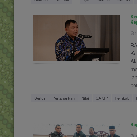
Se
Ke
1
BA
Ka
Ak
me
la
pe
Serius
Pertahankan
Nilai
SAKIP
Pemkab
Bu
0