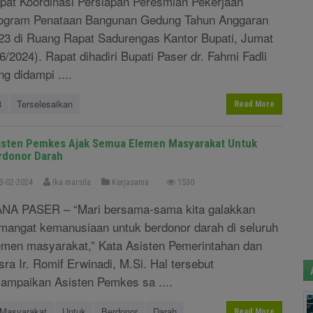
pat Koordinasi Persiapan Peresmian Pekerjaan
ogram Penataan Bangunan Gedung Tahun Anggaran
23 di Ruang Rapat Sadurengas Kantor Bupati, Jumat
/6/2024). Rapat dihadiri Bupati Paser dr. Fahmi Fadli
ng didampi ....
3
Terselesaikan
Read More
isten Pemkes Ajak Semua Elemen Masyarakat Untuk
rdonor Darah
3-02-2024
Ika marsila
Kerjasama
1530
NA PASER – “Mari bersama-sama kita galakkan
mangat kemanusiaan untuk berdonor darah di seluruh
emen masyarakat,” Kata Asisten Pemerintahan dan
sra Ir. Romif Erwinadi, M.Si. Hal tersebut
sampaikan Asisten Pemkes sa ....
Masyarakat
Untuk
Berdonor
Darah
Read More