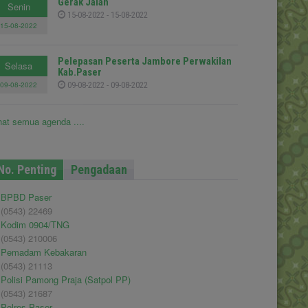
Gerak Jalan
Senin
15-08-2022 - 15-08-2022
15-08-2022
Pelepasan Peserta Jambore Perwakilan
Selasa
Kab.Paser
09-08-2022
09-08-2022 - 09-08-2022
hat semua agenda ....
No. Penting
Pengadaan
BPBD Paser
(0543) 22469
Kodim 0904/TNG
(0543) 210006
Pemadam Kebakaran
(0543) 21113
Polisi Pamong Praja (Satpol PP)
(0543) 21687
Polres Paser