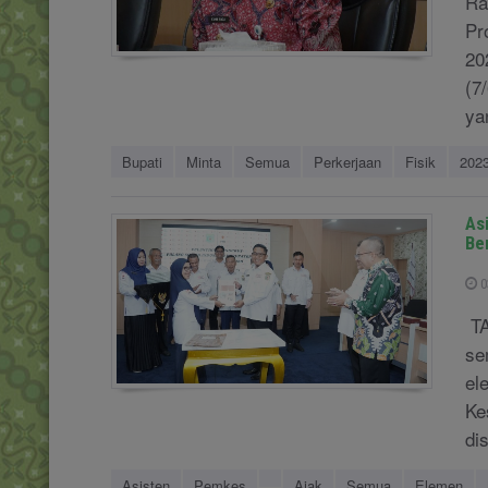
Ra
Pr
20
(7
ya
Bupati
Minta
Semua
Perkerjaan
Fisik
202
As
Be
0
TA
se
el
Ke
di
Asisten
Pemkes
Ajak
Semua
Elemen