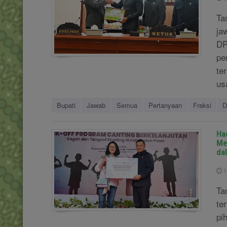
Ta
ja
DP
pe
te
us
Bupati
Jawab
Semua
Pertanyaan
Fraksi
D
Ha
Me
da
1
Ta
te
pi