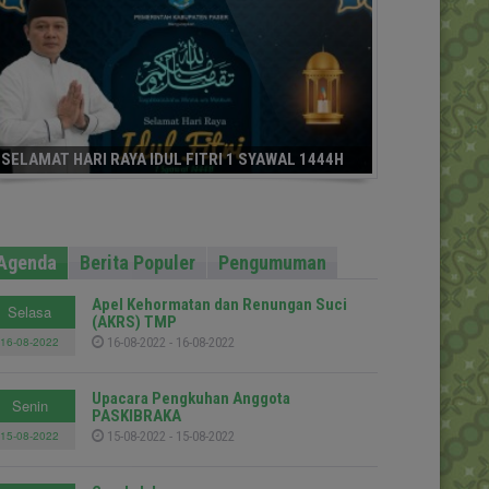
SELAMAT HARI RAYA IDUL FITRI 1 SYAWAL 1444H
Agenda
Berita Populer
Pengumuman
Apel Kehormatan dan Renungan Suci
Selasa
(AKRS) TMP
16-08-2022
16-08-2022 - 16-08-2022
Upacara Pengkuhan Anggota
Senin
PASKIBRAKA
15-08-2022
15-08-2022 - 15-08-2022