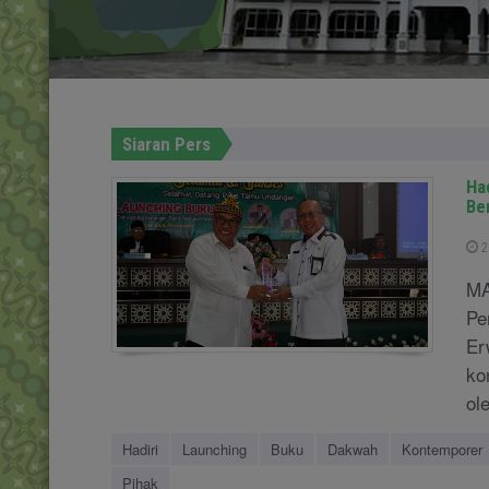
Siaran Pers
Ha
Be
2
MA
Pe
Er
ko
ol
Hadiri
Launching
Buku
Dakwah
Kontemporer
Pihak