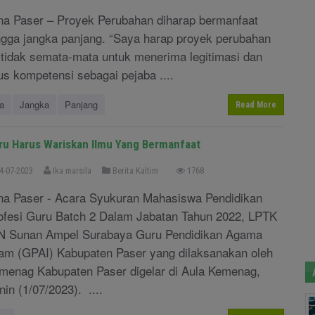
na Paser – Proyek Perubahan diharap bermanfaat
ngga jangka panjang. “Saya harap proyek perubahan
i tidak semata-mata untuk menerima legitimasi dan
lus kompetensi sebagai pejaba ....
a
Jangka
Panjang
Read More
ru Harus Wariskan Ilmu Yang Bermanfaat
4-07-2023
Ika marsila
Berita Kaltim
1768
na Paser - Acara Syukuran Mahasiswa Pendidikan
ofesi Guru Batch 2 Dalam Jabatan Tahun 2022, LPTK
N Sunan Ampel Surabaya Guru Pendidikan Agama
lam (GPAI) Kabupaten Paser yang dilaksanakan oleh
menag Kabupaten Paser digelar di Aula Kemenag,
nin (1/07/2023). ....