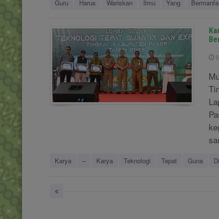
Guru
Harus
Wariskan
Ilmu
Yang
Bermanfa
Ka
Be
0
Mu
Ti
La
Pa
ke
sa
Karya
–
Karya
Teknologi
Tepat
Guna
D