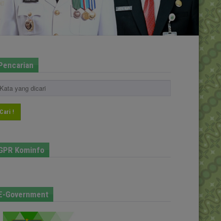
Pencarian
Cari !
GPR Kominfo
E-Government