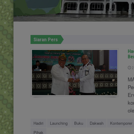
Siaran Pers
Ha
Be
2
MA
Pe
Er
ko
ol
Hadiri
Launching
Buku
Dakwah
Kontemporer
Pihak