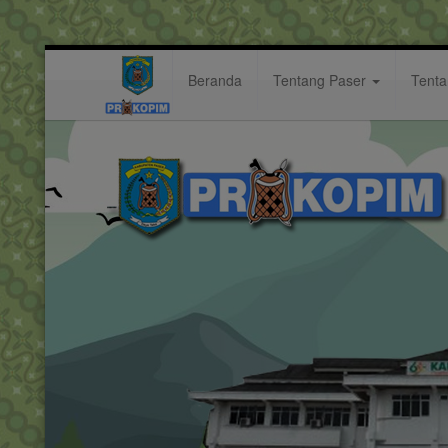
Beranda
Tentang Paser
Tent
bermanfaat
Hastag: