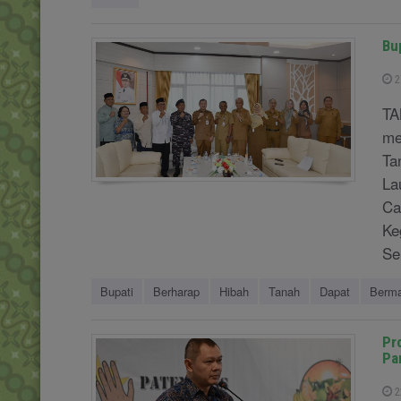
Bu
2
TA
me
Ta
La
Ca
Ke
Sen
Bupati
Berharap
Hibah
Tanah
Dapat
Berma
Pr
Pa
2