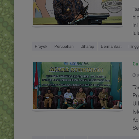
Ta
hi
in
lu
Proyek
Perubahan
Diharap
Bermanfaat
Hingg
Gu
0
Ta
Pr
UI
Is
Ke
Se