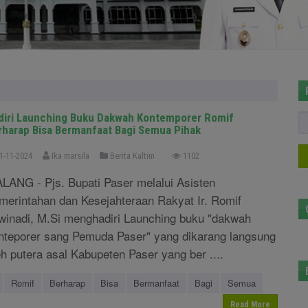
diri Launching Buku Dakwah Kontemporer Romif
rharap Bisa Bermanfaat Bagi Semua Pihak
1-11-2024
Ika marsila
Berita Kaltim
1102
LANG - Pjs. Bupati Paser melalui Asisten
merintahan dan Kesejahteraan Rakyat Ir. Romif
winadi, M.Si menghadiri Launching buku "dakwah
nteporer sang Pemuda Paser" yang dikarang langsung
eh putera asal Kabupeten Paser yang ber ....
Romif
Berharap
Bisa
Bermanfaat
Bagi
Semua
Read More