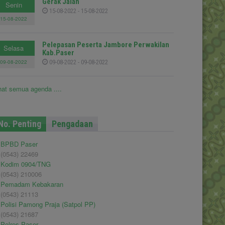
Gerak Jalan
Senin
15-08-2022 - 15-08-2022
15-08-2022
Pelepasan Peserta Jambore Perwakilan
Selasa
Kab.Paser
09-08-2022
09-08-2022 - 09-08-2022
hat semua agenda ....
No. Penting
Pengadaan
BPBD Paser
(0543) 22469
Kodim 0904/TNG
(0543) 210006
Pemadam Kebakaran
(0543) 21113
Polisi Pamong Praja (Satpol PP)
(0543) 21687
Polres Paser