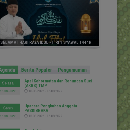
SELAMAT HARI RAYA IDUL FITRI 1 SYAWAL 1444H
Agenda
Berita Populer
Pengumuman
Apel Kehormatan dan Renungan Suci
Selasa
(AKRS) TMP
16-08-2022
16-08-2022 - 16-08-2022
Upacara Pengkuhan Anggota
Senin
PASKIBRAKA
15-08-2022
15-08-2022 - 15-08-2022